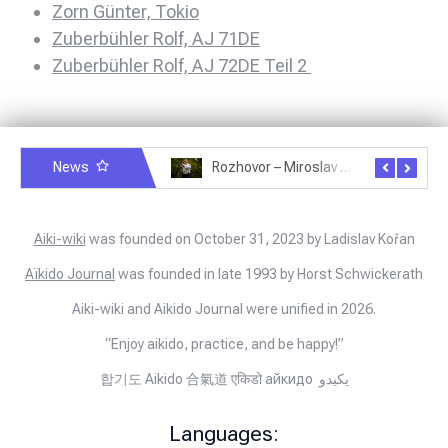
Zorn Günter, Tokio
Zuberbühler Rolf, AJ 71DE
Zuberbühler Rolf, AJ 72DE Teil 2
News
Rozhovor – Michele Quaranta – 2.7.2025
Rozhovor – Miroslav Šmíd – 22.3.2025
Aiki-wiki
was founded on October 31, 2023 by Ladislav Kořan
Aïkido Journal
was founded in late 1993 by Horst Schwickerath
Aiki-wiki and Aikido Journal were unified in 2026.
“Enjoy aikido, practice, and be happy!”
합기도 Aikido 合氣道 एकिडो айкидо يكيدو
Languages: