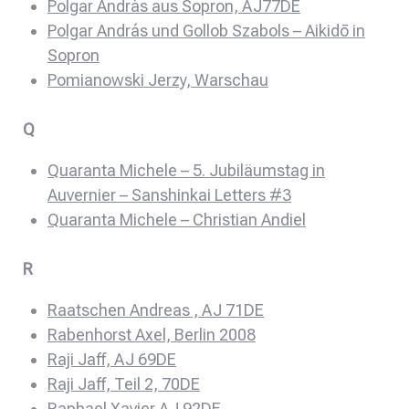
Polgar András aus Sopron, AJ77DE
Polgar András und Gollob Szabols – Aikidō in
Sopron
Pomianowski Jerzy, Warschau
Q
Quaranta Michele – 5. Jubiläumstag in
Auvernier – Sanshinkai Letters #3
Quaranta Michele – Christian Andiel
R
Raatschen Andreas , AJ 71DE
Rabenhorst Axel, Berlin 2008
Raji Jaff, AJ 69DE
Raji Jaff, Teil 2, 70DE
Raphael Xavier AJ 92DE