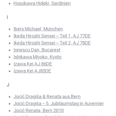
Hosokawa Hideki, Sardinien
I
Ibers Michael, München
Ikeda Hiroshi Sensei – Teil 1, AJ 77DE
Ikeda Hiroshi Sensei – Teil 2, AJ 78DE
Ionescu Dan, Bucarest
Ishikawa Miyoko, Kyoto
Izawa Kei AJ 86DE
Izawa Kei AJ85DE
J
Jocić Dragiša & Renata aus Bern
Jocić Dragiša – 5. Jubiläumstag in Auvernier
Jocić Renata, Bern 2010