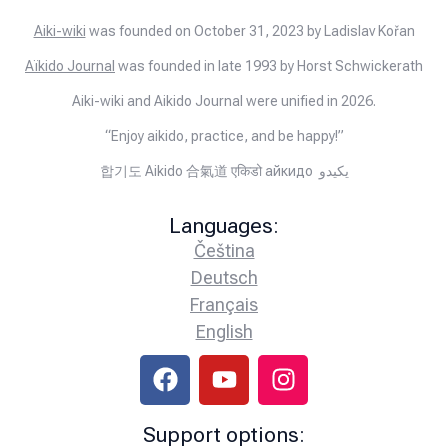
Aiki-wiki
was founded on October 31, 2023 by Ladislav Kořan
Aïkido Journal
was founded in late 1993 by Horst Schwickerath
Aiki-wiki and Aikido Journal were unified in 2026.
“Enjoy aikido, practice, and be happy!”
합기도 Aikido 合氣道 एकिडो айкидо يكيدو
Languages:
Čeština
Deutsch
Français
English
Support options: