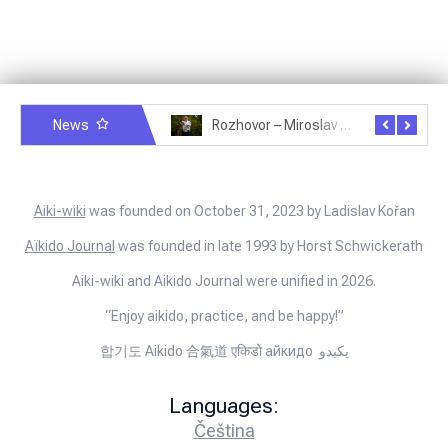
News
Rozhovor – Michele Quaranta – 2.7.2025
Rozhovor – Miroslav Šmíd – 22.3.2025
Aiki-wiki
was founded on October 31, 2023 by Ladislav Kořan
Aïkido Journal
was founded in late 1993 by Horst Schwickerath
Aiki-wiki and Aikido Journal were unified in 2026.
“Enjoy aikido, practice, and be happy!”
합기도 Aikido 合氣道 एकिडो айкидо يكيدو
Languages:
Čeština