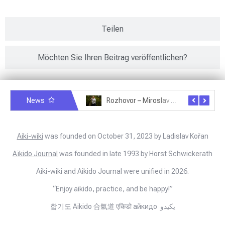
Teilen
Möchten Sie Ihren Beitrag veröffentlichen?
News
Rozhovor – Michele Quaranta – 2.7.2025
Rozhovor – Miroslav Šmíd – 22.3.2025
Aiki-wiki
was founded on October 31, 2023 by Ladislav Kořan
Aïkido Journal
was founded in late 1993 by Horst Schwickerath
Aiki-wiki and Aikido Journal were unified in 2026.
“Enjoy aikido, practice, and be happy!”
합기도 Aikido 合氣道 एकिडो айкидо يكيدو