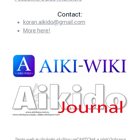
Contact:
koran.aikido@gmail.com
More here!
Tento web je chráněn službou reCAPTCHA a platí
Ochrana