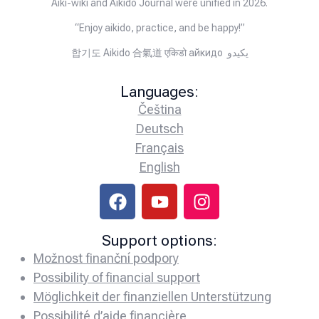
Aiki-wiki and Aikido Journal were unified in 2026.
“Enjoy aikido, practice, and be happy!”
합기도 Aikido 合氣道 एकिडो айкидо يكيدو
Languages:
Čeština
Deutsch
Français
English
Support options:
Možnost finanční podpory
Possibility of financial support
Möglichkeit der finanziellen Unterstützung
Possibilité d’aide financière