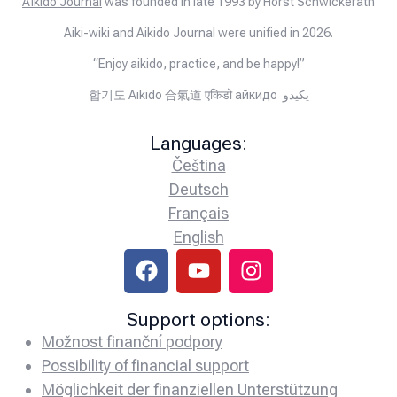
Aïkido Journal
was founded in late 1993 by Horst Schwickerath
Aiki-wiki and Aikido Journal were unified in 2026.
“Enjoy aikido, practice, and be happy!”
합기도 Aikido 合氣道 एकिडो айкидо يكيدو
Languages:
Čeština
Deutsch
Français
English
Support options:
Možnost finanční podpory
Possibility of financial support
Möglichkeit der finanziellen Unterstützung