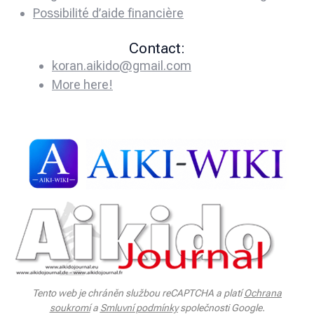
Possibilité d’aide financière
Contact:
koran.aikido@gmail.com
More here!
Tento web je chráněn službou reCAPTCHA a platí
Ochrana
soukromí
a
Smluvní podmínky
společnosti Google.