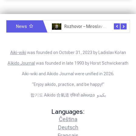
News
Rozhovor – Miroslav Šmíd – 22.3.2025
Rozhovor – Joël Roche – 12.4.2025 – Praha, Karlín
Aiki-wiki
was founded on October 31, 2023 by Ladislav Kořan
Aïkido Journal
was founded in late 1993 by Horst Schwickerath
Aiki-wiki and Aikido Journal were unified in 2026.
“Enjoy aikido, practice, and be happy!”
합기도 Aikido 合氣道 एकिडो айкидо يكيدو
Languages:
Čeština
Deutsch
Français