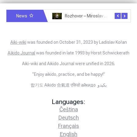
News
Rozhovor – Miroslav Šmíd – 22.3.2025
Rozhovor – Joël Roche – 12.4.2025 – Praha, Karlín
Aiki-wiki
was founded on October 31, 2023 by Ladislav Kořan
Aïkido Journal
was founded in late 1993 by Horst Schwickerath
Aiki-wiki and Aikido Journal were unified in 2026.
“Enjoy aikido, practice, and be happy!”
합기도 Aikido 合氣道 एकिडो айкидо يكيدو
Languages:
Čeština
Deutsch
Français
English