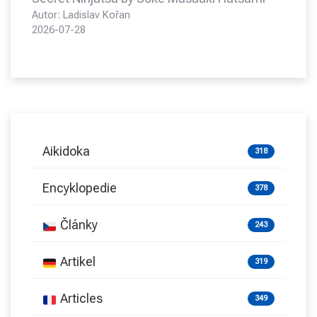
Autor: Ladislav Kořan
2026-07-28
Aikidoka
318
Encyklopedie
378
Články
243
Artikel
319
Articles
349