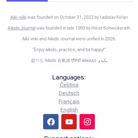
Aiki-wiki
was founded on October 31, 2023 by Ladislav Kořan
Aïkido Journal
was founded in late 1993 by Horst Schwickerath
Aiki-wiki and Aikido Journal were unified in 2026.
“Enjoy aikido, practice, and be happy!”
합기도 Aikido 合氣道 एकिडो айкидо يكيدو
Languages:
Čeština
Deutsch
Français
English