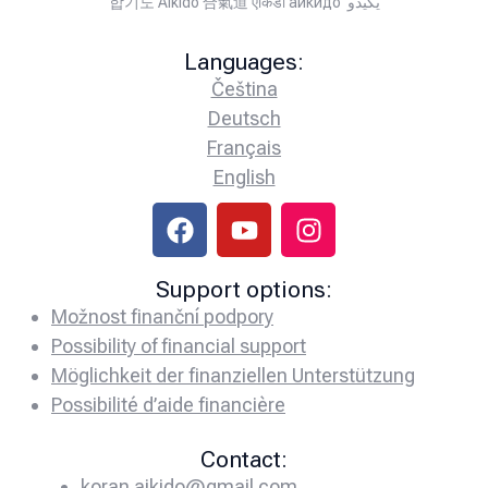
합기도 Aikido 合氣道 एकिडो айкидо يكيدو
Languages:
Čeština
Deutsch
Français
English
Support options:
Možnost finanční podpory
Possibility of financial support
Möglichkeit der finanziellen Unterstützung
Possibilité d’aide financière
Contact:
koran.aikido@gmail.com