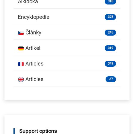
Aikidoka
318
Encyklopedie
378
Články
243
Artikel
319
Articles
349
Articles
37
Support options