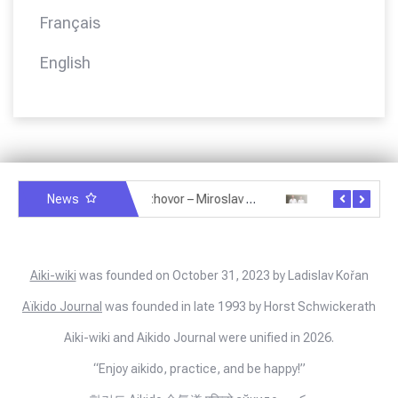
Français
English
News
Rozhovor – Miroslav Šmíd – 22.3.2025
Rozhovor – Joël Roche – 12.4.2025 – Praha, Karlín
Aiki-wiki
was founded on October 31, 2023 by Ladislav Kořan
Aïkido Journal
was founded in late 1993 by Horst Schwickerath
Aiki-wiki and Aikido Journal were unified in 2026.
“Enjoy aikido, practice, and be happy!”