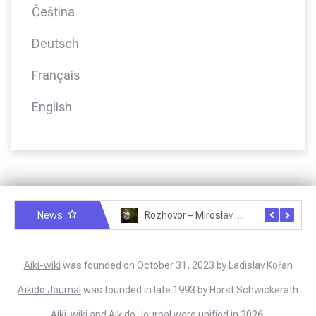
Čeština
Deutsch
Français
English
News
Rozhovor – Miroslav Šmíd – 22.3.2025
Rozhovor – Joël Roche – 12.4.2025 – Praha, Karlín
Aiki-wiki
was founded on October 31, 2023 by Ladislav Kořan
Aïkido Journal
was founded in late 1993 by Horst Schwickerath
Aiki-wiki and Aikido Journal were unified in 2026.