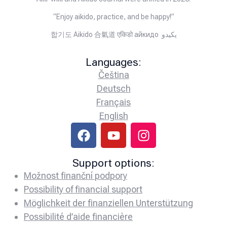
“Enjoy aikido, practice, and be happy!”
합기도 Aikido 合氣道 एकिडो айкидо يكيدو
Languages:
Čeština
Deutsch
Français
English
Support options:
Možnost finanční podpory
Possibility of financial support
Möglichkeit der finanziellen Unterstützung
Possibilité d’aide financière