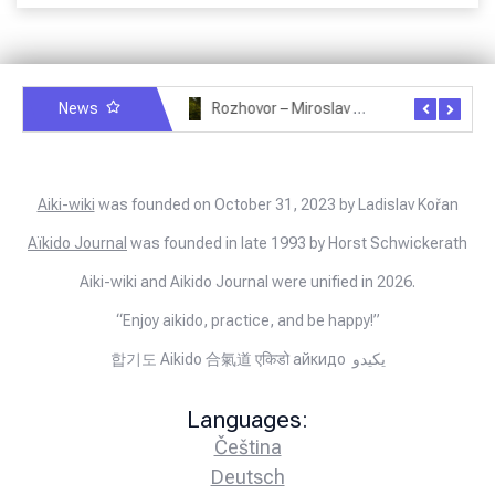
News
Rozhovor – Miroslav Šmíd – 22.3.2025
Rozhovor – Joël Roche – 12.4.2025 – Praha, Karlín
Aiki-wiki
was founded on October 31, 2023 by Ladislav Kořan
Aïkido Journal
was founded in late 1993 by Horst Schwickerath
Aiki-wiki and Aikido Journal were unified in 2026.
“Enjoy aikido, practice, and be happy!”
합기도 Aikido 合氣道 एकिडो айкидо يكيدو
Languages:
Čeština
Deutsch