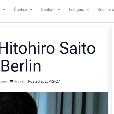
h
Čeština
Deutsch
Français
Seminar
Hitohiro Saito
 Berlin
rview
,
Artikel
Posted
2025-12-27