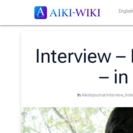
Englis
Interview – 
– in
In
Aikidojournal Interview
,
Inte