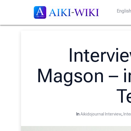
Englis
Intervi
Magson – i
Te
In
Aikidojournal Interview
,
Inte