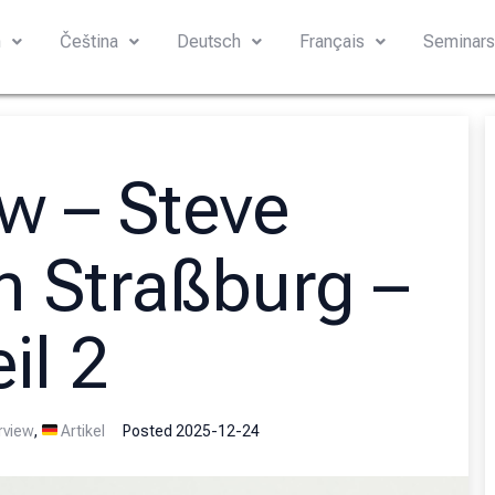
h
Čeština
Deutsch
Français
Seminar
ew – Steve
n Straßburg –
il 2
rview
,
Artikel
Posted
2025-12-24