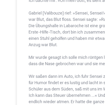
Ich dachte mir: »Oh mein Gott, es sieht a
Gabriel [Valibouze] rief: »Sensei, Sensei!
war Blut, das Blut floss. Sensei sagte: »R
Die Übungshalle in Labaroche ist eine gro
Erste-Hilfe-Tisch, dort bin ich zusamme
einen Stuhl geholfen und haben mir etwas
Anzug war Blut.
Mir wurde gesagt ich solle mich röntgen 
dass die Nase gebrochen war und sie me
Wir saßen dann im Auto, ich fuhr Sensei
für Humor findet er es lustig und lacht in
Schüler aus dem Süden, saß mit uns im Wa
Ich kann das Steuer übernehmen …« Und S
endlich wieder atmen. Er hatte die ganz