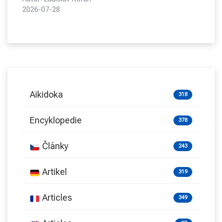
2026-07-28
Aikidoka
318
Encyklopedie
378
Články
243
Artikel
319
Articles
349