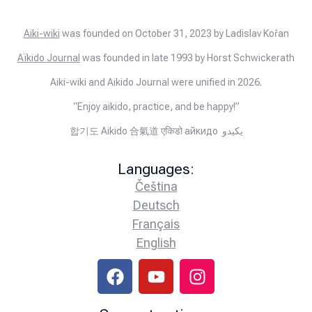
Aiki-wiki
was founded on October 31, 2023 by Ladislav Kořan
Aïkido Journal
was founded in late 1993 by Horst Schwickerath
Aiki-wiki and Aikido Journal were unified in 2026.
“Enjoy aikido, practice, and be happy!”
합기도 Aikido 合氣道 एकिडो айкидо يكيدو
Languages:
Čeština
Deutsch
Français
English