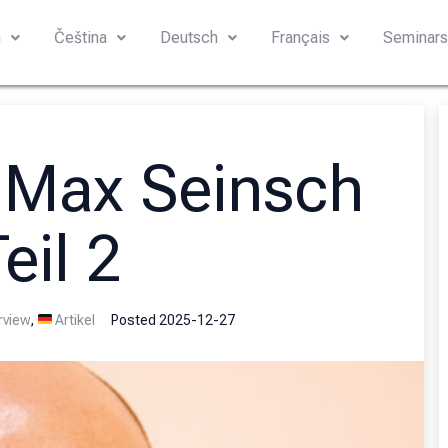
h
Čeština
Deutsch
Français
Seminar
– Max Seinsch
eil 2
rview
,
Artikel
Posted
2025-12-27