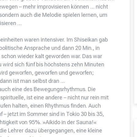
 bewegen – mehr improvisieren können … nicht
, sondern auch die Melodie spielen lernen, um
isieren …
seinheiten waren intensiver. Im Shiseikan gab
olitische Ansprache und dann 20 Min., in
chon wieder kalt geworden war. Das war
bu wird sich fünf bis höchstens zehn Minuten
ird geworfen, geworfen und geworfen;
dann ist man selbst dran …
n, auch eine des Bewegungsrhythmus. Die
pirituelle, ist eine andere – nicht nur rein mit
fen halten, einen Rhythmus finden. Auch
– jetzt im Sommer sind in Tokio 30 bis 35,
tigkeit von 95%. »Aikido in der Sauna!«
d die Lehrer dazu übergegangen, eine kleine