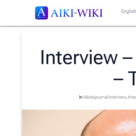
Englis
Interview 
– T
In
Aikidojournal Interview
,
Inte