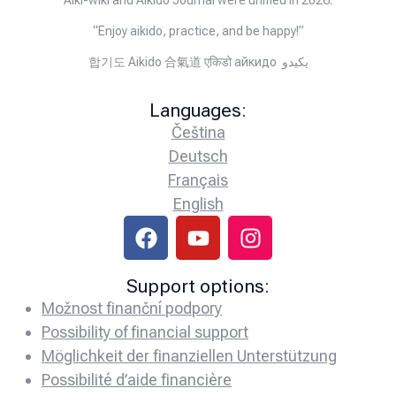
Aiki-wiki and Aikido Journal were unified in 2026.
“Enjoy aikido, practice, and be happy!”
합기도 Aikido 合氣道 एकिडो айкидо يكيدو
Languages:
Čeština
Deutsch
Français
English
Support options:
Možnost finanční podpory
Possibility of financial support
Möglichkeit der finanziellen Unterstützung
Possibilité d’aide financière