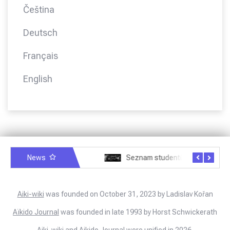
Čeština
Deutsch
Français
English
News
Rozhovor – Joël Roche – 12.4.2025 – Praha, Karlín
Seznam studentů Moriheie Ueshiby
Aiki-wiki
was founded on October 31, 2023 by Ladislav Kořan
Aïkido Journal
was founded in late 1993 by Horst Schwickerath