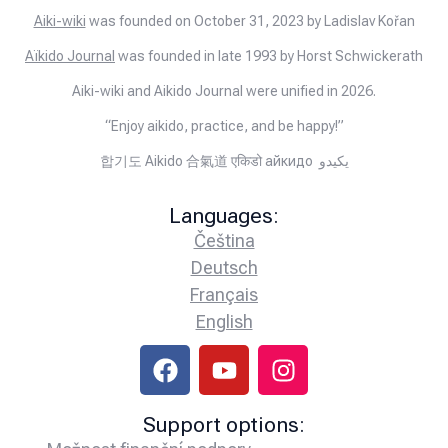
Aiki-wiki
was founded on October 31, 2023 by Ladislav Kořan
Aïkido Journal
was founded in late 1993 by Horst Schwickerath
Aiki-wiki and Aikido Journal were unified in 2026.
“Enjoy aikido, practice, and be happy!”
합기도 Aikido 合氣道 एकिडो айкидо يكيدو
Languages:
Čeština
Deutsch
Français
English
Support options: