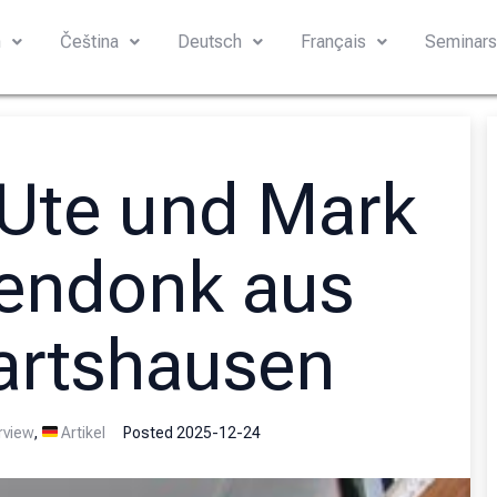
h
Čeština
Deutsch
Français
Seminar
 Ute und Mark
endonk aus
artshausen
rview
,
Artikel
Posted
2025-12-24