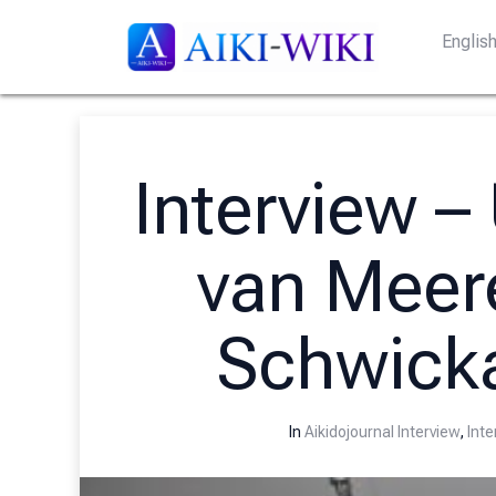
Englis
Interview –
van Meer
Schwick
In
Aikidojournal Interview
,
Inte