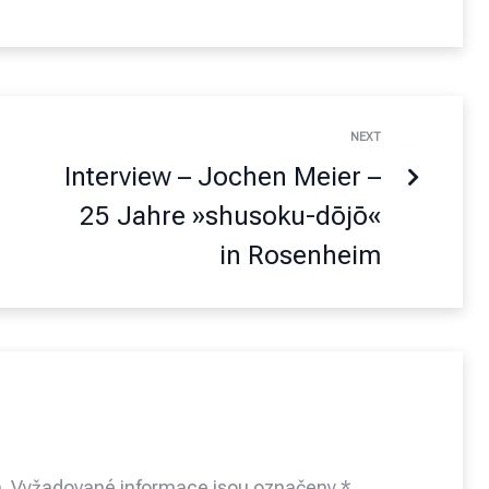
NEXT
Interview – Jochen Meier –
25 Jahre »shusoku-dōjō«
in Rosenheim
.
Vyžadované informace jsou označeny
*