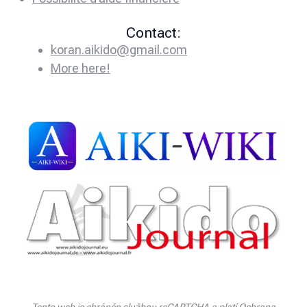
Contact:
koran.aikido@gmail.com
More here!
Tento web je chráněn službou reCAPTCHA a platí
Ochrana