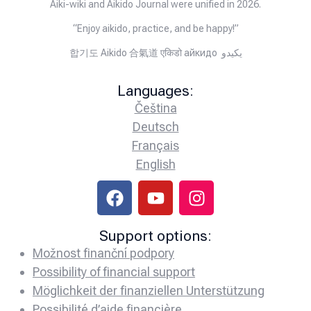
Aiki-wiki and Aikido Journal were unified in 2026.
“Enjoy aikido, practice, and be happy!”
합기도 Aikido 合氣道 एकिडो айкидо يكيدو
Languages:
Čeština
Deutsch
Français
English
Support options:
Možnost finanční podpory
Possibility of financial support
Möglichkeit der finanziellen Unterstützung
Possibilité d’aide financière