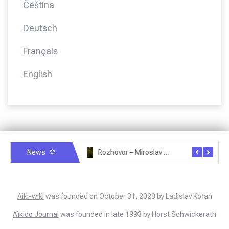
Čeština
Deutsch
Français
English
News
Rozhovor – Miroslav Šmíd – 22.3.2025
Rozhovor – Joël Roche – 12.4.2025 – Praha, Karlín
Aiki-wiki
was founded on October 31, 2023 by Ladislav Kořan
Aïkido Journal
was founded in late 1993 by Horst Schwickerath