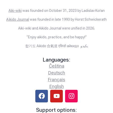
Aiki-wiki
was founded on October 31, 2023 by Ladislav Kořan
Aïkido Journal
was founded in late 1993 by Horst Schwickerath
Aiki-wiki and Aikido Journal were unified in 2026.
“Enjoy aikido, practice, and be happy!”
합기도 Aikido 合氣道 एकिडो айкидо يكيدو
Languages:
Čeština
Deutsch
Français
English
Support options: