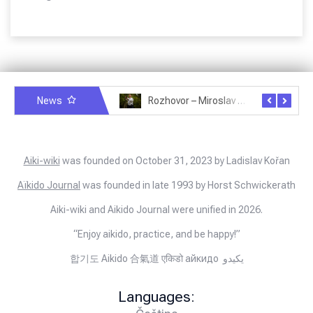
News
Rozhovor – Miroslav Šmíd – 22.3.2025
Rozhovor – Joël Roche – 12.4.2025 – Praha, Karlín
Aiki-wiki
was founded on October 31, 2023 by Ladislav Kořan
Aïkido Journal
was founded in late 1993 by Horst Schwickerath
Aiki-wiki and Aikido Journal were unified in 2026.
“Enjoy aikido, practice, and be happy!”
합기도 Aikido 合氣道 एकिडो айкидо يكيدو
Languages: