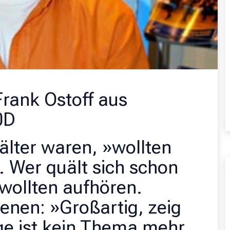
Frank Ostoff aus
0D
 älter waren, »wollten
. Wer quält sich schon
 wollten aufhören.
enen: »Großartig, zeig
e ist kein Thema mehr.