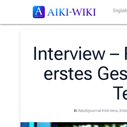
Englis
Interview – 
erstes Ge
Te
In
Aikidojournal Interview
,
Inte