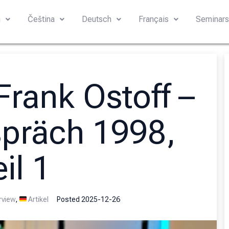
h
Čeština
Deutsch
Français
Seminar
Frank Ostoff –
spräch 1998,
il 1
rview
,
Artikel
Posted
2025-12-26