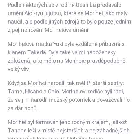
Podle některých se v rodině Ueshiba předávalo
umění Aioi-ryu jujutsu, které se Morihei jako malý
naučil, ale podle jiných zdrojů to bylo pouze jedním
z pojmenování Moriheiova umění.
Moriheiova matka Yuki byla vzdáleně příbuzná s
klanem Takeda. Byla také velmi nábožensky
založená, a to mělo na Moriheie pravděpodobně
velký vliv.
Když se Morihei narodil, tak měl tři starší sestry:
Tame, Hisano a Chio. Moriheiovi rodiče byli rádi,
že se jim narodil mužský potomek a považovali ho
za dar bohů.
Morihei byl formován jeho rodným krajem, jelikož
Tanabe leží v místě nejstarších a nejzáhadnějších
japonských legend a nejhlubších tradic