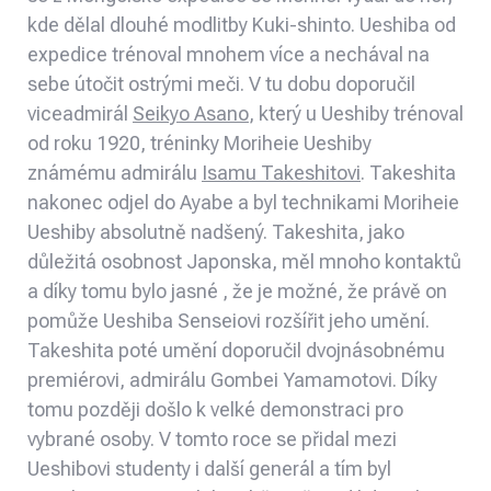
kde dělal dlouhé modlitby Kuki-shinto. Ueshiba od
expedice trénoval mnohem více a nechával na
sebe útočit ostrými meči. V tu dobu doporučil
viceadmirál
Seikyo Asano
, který u Ueshiby trénoval
od roku 1920, tréninky Moriheie Ueshiby
známému admirálu
Isamu Takeshitovi
. Takeshita
nakonec odjel do Ayabe a byl technikami Moriheie
Ueshiby absolutně nadšený. Takeshita, jako
důležitá osobnost Japonska, měl mnoho kontaktů
a díky tomu bylo jasné , že je možné, že právě on
pomůže Ueshiba Senseiovi rozšířit jeho umění.
Takeshita poté umění doporučil dvojnásobnému
premiérovi, admirálu Gombei Yamamotovi. Díky
tomu později došlo k velké demonstraci pro
vybrané osoby. V tomto roce se přidal mezi
Ueshibovi studenty i další generál a tím byl