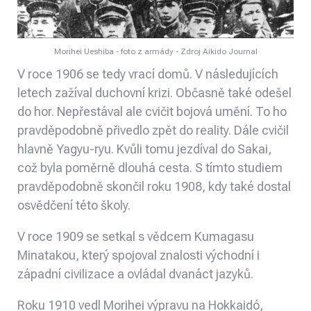
Morihei Ueshiba - foto z armády - Zdroj Aikido Journal
V roce 1906 se tedy vrací domů. V následujících
letech zažíval duchovní krizi. Občasně také odešel
do hor. Nepřestával ale cvičit bojová umění. To ho
pravděpodobně přivedlo zpět do reality. Dále cvičil
hlavně Yagyu-ryu. Kvůli tomu jezdíval do Sakai,
což byla poměrně dlouhá cesta. S tímto studiem
pravděpodobně skončil roku 1908, kdy také dostal
osvědčení této školy.
V roce 1909 se setkal s vědcem Kumagasu
Minatakou, který spojoval znalosti východní i
západní civilizace a ovládal dvanáct jazyků.
Roku 1910 vedl Morihei výpravu na Hokkaidó,