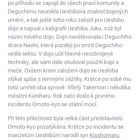
po příhodu se zapojil do všech prací komunity a
Deguchimu neunikla Ueshibova znalost bojových
umění, a tak ještě toho roku založil pro Ueshibu
dojo a napsal v kaligrafii Ueshiba Juku, což byl
název nového dojo. Dojo navštěvovala i Deguchiho
dcera Naohi, která později po smrti Deguchiho
vedla sektu. V dojo učil hlavně neozbrojené
techniky, ale sám dále studoval použití kopí a
meče. Ovšem krom založení dojo se Ueshiba
stýkal spíše s temnými zážitky. Krátce po sobě mu
totiž umřeli oba synové: tříletý Takemori i několika
měsíční Kuniharu. Rok nato došlo k prvnímu
incidentu Omoto-kyo se státní mocí.
Při této příležitosti byla velká část představitelů
Omoto-kyo pozatýkána. Krátce po incidentu se
manželům Ueshibům narodil syn
Kisshomaru
.