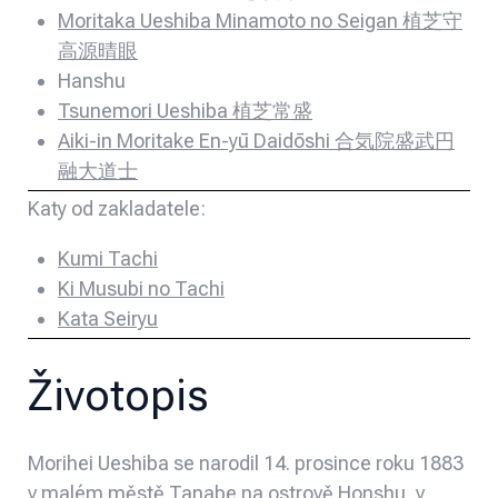
Moritaka Ueshiba Minamoto no Seigan 植芝守
高源晴眼
Hanshu
Tsunemori Ueshiba 植芝常盛
Aiki-in Moritake En-yū Daidōshi 合気院盛武円
融大道士
Katy od zakladatele:
Kumi Tachi
Ki Musubi no Tachi
Kata Seiryu
Životopis
Morihei Ueshiba se narodil 14. prosince roku 1883
v malém městě
Tanabe
na ostrově Honshu, v