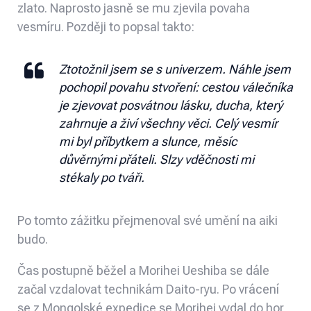
zlato. Naprosto jasně se mu zjevila povaha
vesmíru. Později to popsal takto:
Ztotožnil jsem se s univerzem. Náhle jsem
pochopil povahu stvoření: cestou válečníka
je zjevovat posvátnou lásku, ducha, který
zahrnuje a živí všechny věci. Celý vesmír
mi byl příbytkem a slunce, měsíc
důvěrnými přáteli. Slzy vděčnosti mi
stékaly po tváři.
Po tomto zážitku přejmenoval své umění na aiki
budo.
Čas postupně běžel a Morihei Ueshiba se dále
začal vzdalovat technikám Daito-ryu. Po vrácení
se z Mongolské expedice se Morihei vydal do hor,