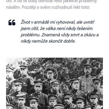
oči. A od té doby odmítal řešit jakékoli problémy
násilím. Později o svém rozhodnutí řekl toto:
Život v armádě mi vyhovoval, ale uvnitř
jsem cítil, že válka není nikdy řešením
problému. Znamená vždy smrt a zkázu a
nikdy nemůže skončit dobře.