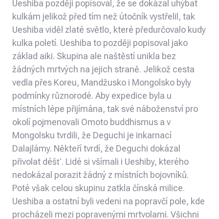
Ueshiba později popisoval, že se dokázal uhýbat
kulkám jelikož před tím než útočník vystřelil, tak
Ueshiba viděl zlaté světlo, které předurčovalo kudy
kulka poletí. Ueshiba to později popisoval jako
základ aiki. Skupina ale naštěstí unikla bez
žádných mrtvých na jejich straně. Jelikož cesta
vedla přes Koreu, Mandžusko i Mongolsko byly
podmínky různorodé. Aby expedice byla u
místních lépe přijímána, tak své náboženství pro
okolí pojmenovali Omoto buddhismus a v
Mongolsku tvrdili, že Deguchi je inkarnací
Dalajlámy. Někteří tvrdí, že Deguchi dokázal
přivolat déšť. Lidé si všímali i Ueshiby, kterého
nedokázal porazit žádný z místních bojovníků.
Poté však celou skupinu zatkla čínská milice.
Ueshiba a ostatní byli vedeni na popravčí pole, kde
procházeli mezi popravenými mrtvolami. Všichni