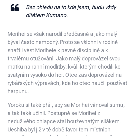
Bez ohledu na to kde jsem, budu vždy
dítětem Kumano.
Morihei se však narodil předčasně a jako malý
býval často nemocný. Proto se všichni v rodině
snažili vést Moriheie k pevné disciplíně a k
trvalému otužování. Jako malý doprovázel svou
matku na ranní modlitby, kvůli kterým chodili ke
svatyním vysoko do hor. Otce zas doprovázel na
rybářských výpravách, kde ho otec naučil používat
harpunu.
Yoroku si také přál, aby se Morihei věnoval sumu,
a tak také učinil. Postupně se Morihei z
neduživého chlapce stal houževnatým silákem.
Ueshiba byl již v té době favoritem místních