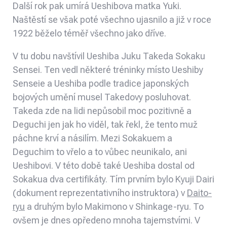
Další rok pak umírá Ueshibova matka Yuki.
Naštěstí se však poté všechno ujasnilo a již v roce
1922 běželo téměř všechno jako dříve.
V tu dobu navštívil Ueshiba Juku Takeda Sokaku
Sensei. Ten vedl některé tréninky místo Ueshiby
Senseie a Ueshiba podle tradice japonských
bojových umění musel Takedovy posluhovat.
Takeda zde na lidi nepůsobil moc pozitivně a
Deguchi jen jak ho viděl, tak řekl, že tento muž
páchne krví a násilím. Mezi Sokakuem a
Deguchim to vřelo a to vůbec neunikalo, ani
Ueshibovi. V této době také Ueshiba dostal od
Sokakua dva certifikáty. Tím prvním bylo Kyuji Dairi
(dokument reprezentativního instruktora) v
Daito-
ryu
a druhým bylo Makimono v Shinkage-ryu. To
ovšem je dnes opředeno mnoha tajemstvími. V