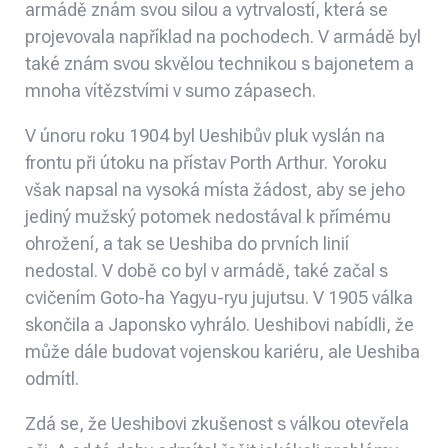
armádě znám svou silou a vytrvalostí, která se
projevovala například na pochodech. V armádě byl
také znám svou skvělou technikou s bajonetem a
mnoha vítězstvími v sumo zápasech.
V únoru roku 1904 byl Ueshibův pluk vyslán na
frontu při útoku na přístav Porth Arthur. Yoroku
však napsal na vysoká místa žádost, aby se jeho
jediný mužský potomek nedostával k přímému
ohrožení, a tak se Ueshiba do prvních linií
nedostal. V době co byl v armádě, také začal s
cvičením Goto-ha Yagyu-ryu jujutsu. V 1905 válka
skončila a Japonsko vyhrálo. Ueshibovi nabídli, že
může dále budovat vojenskou kariéru, ale Ueshiba
odmítl.
Zdá se, že Ueshibovi zkušenost s válkou otevřela