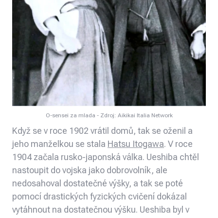
O-sensei za mlada - Zdroj: Aikikai Italia Network
Když se v roce 1902 vrátil domů, tak se oženil a
jeho manželkou se stala
Hatsu Itogawa
. V roce
1904 začala rusko-japonská válka. Ueshiba chtěl
nastoupit do vojska jako dobrovolník, ale
nedosahoval dostatečné výšky, a tak se poté
pomocí drastických fyzických cvičení dokázal
vytáhnout na dostatečnou výšku. Ueshiba byl v