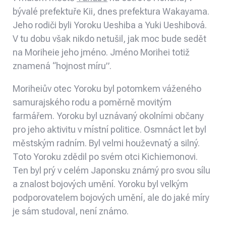
bývalé prefektuře Kii, dnes prefektura Wakayama.
Jeho rodiči byli Yoroku Ueshiba a Yuki Ueshibová.
V tu dobu však nikdo netušil, jak moc bude sedět
na Moriheie jeho jméno. Jméno Morihei totiž
znamená “hojnost míru”.
Moriheiův otec Yoroku byl potomkem váženého
samurajského rodu a poměrně movitým
farmářem. Yoroku byl uznávaný okolními občany
pro jeho aktivitu v místní politice. Osmnáct let byl
městským radním. Byl velmi houževnatý a silný.
Toto Yoroku zdědil po svém otci Kichiemonovi.
Ten byl prý v celém Japonsku známý pro svou sílu
a znalost bojových umění. Yoroku byl velkým
podporovatelem bojových umění, ale do jaké míry
je sám studoval, není známo.