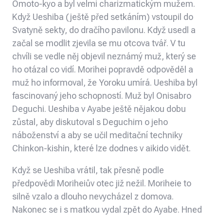
Omoto-kyo a byl velmi charizmatickým mužem.
Když Ueshiba (ještě před setkáním) vstoupil do
Svatyně sekty, do dračího pavilonu. Když usedl a
začal se modlit zjevila se mu otcova tvář. V tu
chvíli se vedle něj objevil neznámý muž, který se
ho otázal co vidí. Morihei popravdě odpověděl a
muž ho informoval, že Yoroku umírá. Ueshiba byl
fascinovaný jeho schopností. Muž byl Onisabro
Deguchi. Ueshiba v Ayabe ještě nějakou dobu
zůstal, aby diskutoval s Deguchim o jeho
náboženství a aby se učil meditační techniky
Chinkon-kishin, které lze dodnes v aikido vidět.
Když se Ueshiba vrátil, tak přesně podle
předpovědi Moriheiův otec již nežil. Moriheie to
silně vzalo a dlouho nevycházel z domova.
Nakonec se i s matkou vydal zpět do Ayabe. Hned