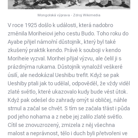
Mongolská výprava - Zdroj Wikimedia
V roce 1925 došlo k události, která nadobro
změnila Moriheiovi jeho cestu Budo. Toho roku do
Ayabe přijel námořní důstojník, který byl také
zkušený praktik kendo. Právě k souboji v kendo
Moriheie vyzval. Morihei přijal výzvu, ale čelil ji s
prázdnýma rukama. Důstojník vynaložil veškeré
úsilí, ale nedokázal Ueshibu trefit. Když se pak
Ueshiby ptali jak to udělal, odpověděl, že vždy viděl
zlaté světlo, které ukazovalo kudy bude vést útok.
Když pak odešel do zahrady omýt si obličej, náhle
strnul a začal se chvět. S tím se začala třást i půda
pod jeho nohama a z nebe jej zalilo zlaté světlo.
Cítil se znovuzrozený, zmizela z něj všechna
malost a neprávnost, tělo i duch byli přetvořeni ve