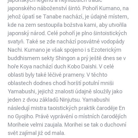
japonského náboženství šintó. Pohoří Kumano, na
jehož úpatí se Tanabe nachází, je údajně místem,
kde na zem sestoupila božstva kami, aby utvořila
japonský národ. Celé pohoří je plno šintoistických
svatyň. Také se zde nachází posvátné vodopády
Nachi. Kumano je však spojeno i s Ezoterickým
buddhismem sekty Shingon a prý ještě dnes se v
hoře Koya nachází duch Kobo Daishi. V celé
oblasti byly také léčivé prameny. V těchto
oblastech dodnes chodí horští potulní mniši
Yamabushi, jejichž znalosti údajně sloužily jako
jeden z dvou základů Ninjutsu. Yamabushi
následují mistra taoistických praktik čaroděje En
no Gyojiho. Právě vyprávění o místních čarodějích
Moriheie velmi zaujala. Morihei se tak o duchovní
svět zajímal již od mala.