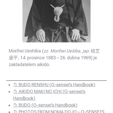
Morihei Ueshiba (
cz
.
Morihei Uešiba, jap.
植芝
盛平, 14. prosince 1883 – 26. dubna 1969) je
zakladatelem aikido.
📁 BUDO RENSHU (O-sensei’s Handbook)
📁 AIKIDO MAKI NO ICHI (O-sensei’s
Handbook)
📁 BUDO (O-sensei’s Handbook)
📁 PHOTOS FROM NOMA DOJO – O-SENSEI’S