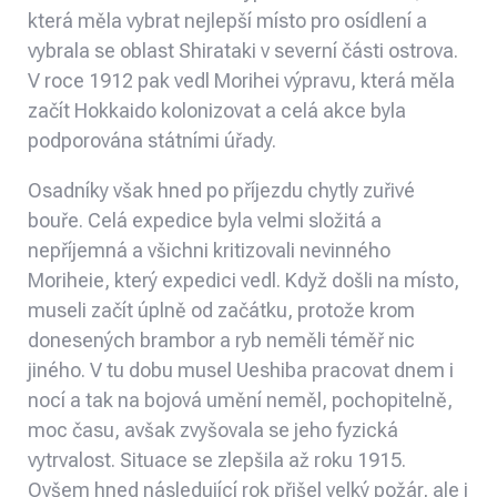
která měla vybrat nejlepší místo pro osídlení a
vybrala se oblast Shirataki v severní části ostrova.
V roce 1912 pak vedl Morihei výpravu, která měla
začít Hokkaido kolonizovat a celá akce byla
podporována státními úřady.
Osadníky však hned po příjezdu chytly zuřivé
bouře. Celá expedice byla velmi složitá a
nepříjemná a všichni kritizovali nevinného
Moriheie, který expedici vedl. Když došli na místo,
museli začít úplně od začátku, protože krom
donesených brambor a ryb neměli téměř nic
jiného. V tu dobu musel Ueshiba pracovat dnem i
nocí a tak na bojová umění neměl, pochopitelně,
moc času, avšak zvyšovala se jeho fyzická
vytrvalost. Situace se zlepšila až roku 1915.
Ovšem hned následující rok přišel velký požár, ale i