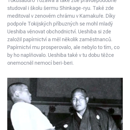
Tokusaburo Tozawa a také zde pravděpodobně
studoval i školu šermu Shinkage-ryu. Také zde
meditoval v zenovém chrámu v Kamakuře. Díky
podpoře Tokijských příbuzných se mohl mladý
Ueshiba věnovat obchodnictví. Ueshiba si zde
založil papírnictví a měl několik zaměstnanců.
Papírnictví mu prosperovalo, ale nebylo to tím, co
by ho naplňovalo. Ueshiba také v tu dobu těžce
onemocněl nemocí beri-beri.