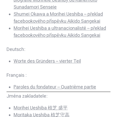
Sunadamori Senseie
Shumei Okawa a Morihei Ueshiba – překlad
facebookového příspěvku Aikido Sangekai
Morihei Ueshiba a ultranacionalisté – překlad
facebookového příspěvku Aikido Sangekai
Deutsch:
Worte des Gründers – vierter Teil
Français :
Paroles du fondateur – Quatrième partie
Jména zakladatele:
Morihei Ueshiba 植芝 盛平
Moritaka Ueshiba 植芝守高