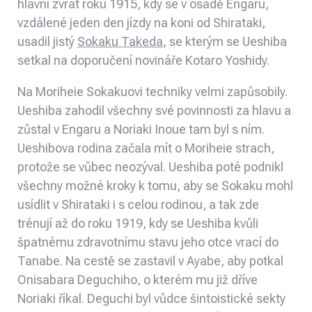
hlavní zvrat roku 1915, kdy se v osadě Engaru,
vzdálené jeden den jízdy na koni od Shirataki,
usadil jistý
Sokaku Takeda
, se kterým se Ueshiba
setkal na doporučení novináře Kotaro Yoshidy.
Na Moriheie Sokakuovi techniky velmi zapůsobily.
Ueshiba zahodil všechny své povinnosti za hlavu a
zůstal v Engaru a Noriaki Inoue tam byl s ním.
Ueshibova rodina začala mít o Moriheie strach,
protože se vůbec neozýval. Ueshiba poté podnikl
všechny možné kroky k tomu, aby se Sokaku mohl
usídlit v Shirataki i s celou rodinou, a tak zde
trénují až do roku 1919, kdy se Ueshiba kvůli
špatnému zdravotnímu stavu jeho otce vrací do
Tanabe. Na cestě se zastavil v Ayabe, aby potkal
Onisabara Deguchiho, o kterém mu již dříve
Noriaki říkal. Deguchi byl vůdce šintoistické sekty