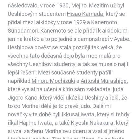
následovalo, v roce 1930, Mejiro. Mezitím už byl
Ueshibovým studentem
Hisao Kamada
, který se
přidal mezi aikidoky v roce 1929 a Kanemoto
Sunadamori. Kanemoto se ale přidal k aikidokum
jen na krátko a to po jedné s demonstrací v Ayabe.
Ueshibova pověst se stala později tak velká, že
všechna tato dočasná dojo byla moc malá pro
všechny Ueshibovi studenty, a tak se muselo najít
lepší řešení. Mezi současné studenty patřili
například
Minoru Mochizuki
a
Aritoshi Murashige
,
které vyslal na učení aikido sám zakladatel juda
Jigoro Kano, který viděl ukázku Ueshiby a řekl, že
to co Morihei dělá je to pravé judo. Dalšími
nováčky v té době byli
Ikkusai Iwata
, který si tehdy
říkal Hajime Iwata, a také
Kiyoshi Nakakura
, který
si vzal za ženu Moriheiovu dceru a vzal si jméno