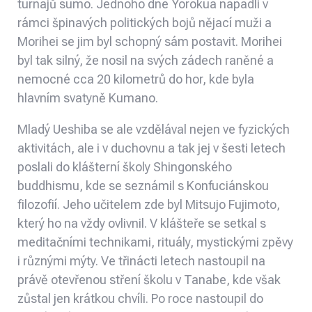
turnajů sumo. Jednoho dne Yorokua napadli v
rámci špinavých politických bojů nějací muži a
Morihei se jim byl schopný sám postavit. Morihei
byl tak silný, že nosil na svých zádech raněné a
nemocné cca 20 kilometrů do hor, kde byla
hlavním svatyně Kumano.
Mladý Ueshiba se ale vzdělával nejen ve fyzických
aktivitách, ale i v duchovnu a tak jej v šesti letech
poslali do klášterní školy Shingonského
buddhismu, kde se seznámil s Konfuciánskou
filozofií. Jeho učitelem zde byl Mitsujo Fujimoto,
který ho na vždy ovlivnil. V klášteře se setkal s
meditačními technikami, rituály, mystickými zpěvy
i různými mýty. Ve třinácti letech nastoupil na
právě otevřenou stření školu v Tanabe, kde však
zůstal jen krátkou chvíli. Po roce nastoupil do