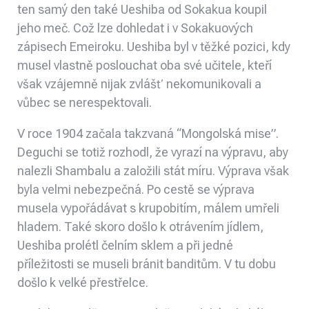
ten samý den také Ueshiba od Sokakua koupil
jeho meč. Což lze dohledat i v Sokakuových
zápisech Emeiroku. Ueshiba byl v těžké pozici, kdy
musel vlastně poslouchat oba své učitele, kteří
však vzájemně nijak zvlášť nekomunikovali a
vůbec se nerespektovali.
V roce 1904 začala takzvaná “Mongolská mise”.
Deguchi se totiž rozhodl, že vyrazí na výpravu, aby
nalezli Shambalu a založili stát míru. Výprava však
byla velmi nebezpečná. Po cestě se výprava
musela vypořádávat s krupobitím, málem umřeli
hladem. Také skoro došlo k otrávením jídlem,
Ueshiba prolétl čelním sklem a při jedné
příležitosti se museli bránit banditům. V tu dobu
došlo k velké přestřelce.