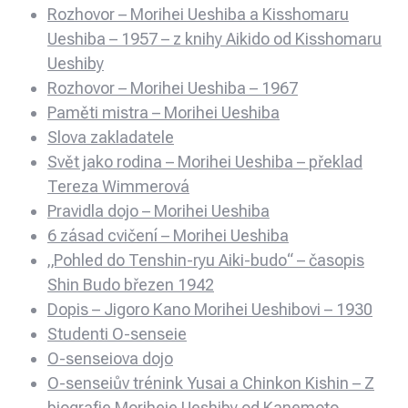
Rozhovor – Morihei Ueshiba a Kisshomaru
Ueshiba – 1957 – z knihy Aikido od Kisshomaru
Ueshiby
Rozhovor – Morihei Ueshiba – 1967
Paměti mistra – Morihei Ueshiba
Slova zakladatele
Svět jako rodina – Morihei Ueshiba – překlad
Tereza Wimmerová
Pravidla dojo – Morihei Ueshiba
6 zásad cvičení – Morihei Ueshiba
„Pohled do Tenshin-ryu Aiki-budo“ – časopis
Shin Budo březen 1942
Dopis – Jigoro Kano Morihei Ueshibovi – 1930
Studenti O-senseie
O-senseiova dojo
O-senseiův trénink Yusai a Chinkon Kishin – Z
biografie Moriheie Ueshiby od Kanemoto