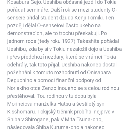
Kosabura Gejo
. Ueshiba občasně jezdil do Tokia
pořádat semináře. Další rok se mezi studenty O-
senseie přidal student džuda
Kenji Tomiki
. Ten
později dělal O-senseiovi často ukeho na
demonstracích, ale to trochu přeskakuji. Po
jednom roce (tedy roku 1927) Takeshita požádal
Ueshibu, zda by si v Tokiu nezaložil dojo a Ueshiba
i přes předchozí nezdary, které se v rámci Tokia
odehrály, tak toto přijal. Ueshiba nakonec dostal
požehnání k tomuto rozhodnutí od Onisabara
Deguchiho a pomocí finanční podpory od
Noriakiho otce Zenzo Inoueho se s celou rodinou
přestěhoval. Tou rodinou v tu dobu byla
Moriheiova manželka Hatsu a šestiletý syn
Kisshomaru. Tokijský trénink probíhal nejprve v
Shiba v Shirogane, pak V Mita Tsuna-cho,
následovala Shiba Kuruma-cho a nakonec