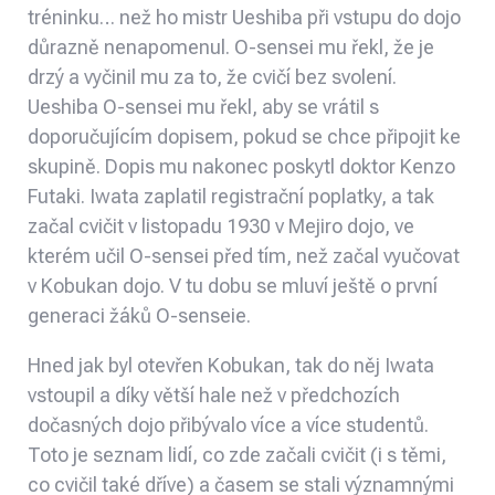
tréninku… než ho mistr Ueshiba při vstupu do dojo
důrazně nenapomenul. O-sensei mu řekl, že je
drzý a vyčinil mu za to, že cvičí bez svolení.
Ueshiba O-sensei mu řekl, aby se vrátil s
doporučujícím dopisem, pokud se chce připojit ke
skupině. Dopis mu nakonec poskytl doktor Kenzo
Futaki. Iwata zaplatil registrační poplatky, a tak
začal cvičit v listopadu 1930 v Mejiro dojo, ve
kterém učil O-sensei před tím, než začal vyučovat
v Kobukan dojo. V tu dobu se mluví ještě o první
generaci žáků O-senseie.
Hned jak byl otevřen Kobukan, tak do něj Iwata
vstoupil a díky větší hale než v předchozích
dočasných dojo přibývalo více a více studentů.
Toto je seznam lidí, co zde začali cvičit (i s těmi,
co cvičil také dříve) a časem se stali významnými