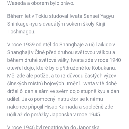
Waseda a oborem bylo právo.
Během let v Tokiu studoval Iwata Sensei Yagyu
Shinkage-ryu s dvacátým sokem školy Kinji
Toshinagou.
V roce 1939 odletěl do Shanghaje a učil aikido v
Shanghaji v Číně před druhou světovou válkou a
během druhé světové války. Iwata zde v roce 1940
otevřel dojo, které bylo přidružené ke Kobukanu.
Měl zde ale potíže, a to i z důvodu častých výzev
čínských mistrů bojových umění. Iwata v té době
držel 6. dan a sám ve svém dojo stupně kyu a dan
udílel. Jako pomocný instruktor se k němu
nakonec připojil Hisao Kamada a společně zde
učili až do porážky Japonska v roce 1945.
V roce 1946 byl repatriován do Japonska.