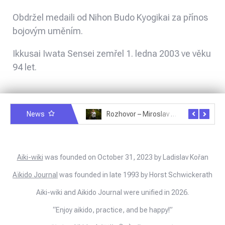
Obdržel medaili od Nihon Budo Kyogikai za přínos
bojovým uměním.
Ikkusai Iwata Sensei zemřel 1. ledna 2003 ve věku
94 let.
News
Rozhovor – Michele Quaranta – 2.7.2025
Rozhovor – Miroslav Šmíd – 22.3.2025
Aiki-wiki
was founded on October 31, 2023 by Ladislav Kořan
Aïkido Journal
was founded in late 1993 by Horst Schwickerath
Aiki-wiki and Aikido Journal were unified in 2026.
“Enjoy aikido, practice, and be happy!”