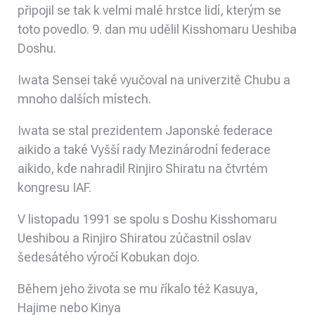
připojil se tak k velmi malé hrstce lidí, kterým se
toto povedlo. 9. dan mu udělil Kisshomaru Ueshiba
Doshu.
Iwata Sensei také vyučoval na univerzitě Chubu a
mnoho dalších místech.
Iwata se stal prezidentem Japonské federace
aikido a také Vyšší rady Mezinárodní federace
aikido, kde nahradil Rinjiro Shiratu na čtvrtém
kongresu IAF.
V listopadu 1991 se spolu s Doshu Kisshomaru
Ueshibou a Rinjiro Shiratou zúčastnil oslav
šedesátého výročí Kobukan dojo.
Během jeho života se mu říkalo též Kasuya,
Hajime nebo Kinya