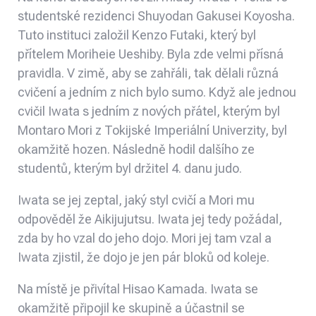
studentské rezidenci Shuyodan Gakusei Koyosha.
Tuto instituci založil Kenzo Futaki, který byl
přítelem Moriheie Ueshiby. Byla zde velmi přísná
pravidla. V zimě, aby se zahřáli, tak dělali různá
cvičení a jedním z nich bylo sumo. Když ale jednou
cvičil Iwata s jedním z nových přátel, kterým byl
Montaro Mori z Tokijské Imperiální Univerzity, byl
okamžitě hozen. Následně hodil dalšího ze
studentů, kterým byl držitel 4. danu judo.
Iwata se jej zeptal, jaký styl cvičí a Mori mu
odpověděl že Aikijujutsu. Iwata jej tedy požádal,
zda by ho vzal do jeho dojo. Mori jej tam vzal a
Iwata zjistil, že dojo je jen pár bloků od koleje.
Na místě je přivítal Hisao Kamada. Iwata se
okamžitě připojil ke skupině a účastnil se