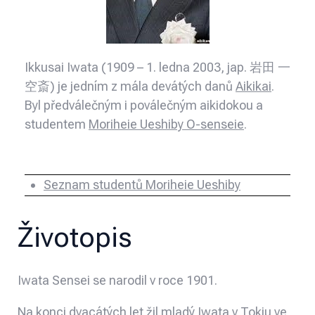
Ikkusai Iwata (1909 – 1. ledna 2003, jap. 岩田 一
空斎) je jedním z mála devátých danů
Aikikai
.
Byl předválečným i poválečným aikidokou a
studentem
Moriheie Ueshiby O-senseie
.
Seznam studentů Moriheie Ueshiby
Životopis
Iwata Sensei se narodil v roce 1901.
Na konci dvacátých let žil mladý Iwata v Tokiu ve