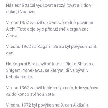
Následně začal vyučovat a rozšiřovat aikido v
oblasti Nagoya.
V roce 1957 založil dojo ve své rodné provincii
Aichi. Toto dojo bylo přidružené k organizaci
Aikikai.
V lednu 1962 na Kagami Biraki byl povýšen na 8.
dan.
Na Kagami Biraki byli přítomni i Rinjro Shirata a
Shigemi Yonekawa, se kterými dříve býval v
Kobukan dojo.
V roce 1962 založil Ichinomiya dojo, kde vyučoval
až do konce svého života.
V lednu 1972 byl povýšen na 9. dan Aikikai a