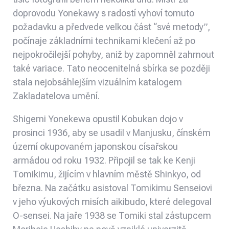
doprovodu Yonekawy s radostí vyhoví tomuto
požadavku a předvede velkou část “své metody”,
počínaje základními technikami klečení až po
nejpokročilejší pohyby, aniž by zapomněl zahrnout
také variace. Tato neocenitelná sbírka se později
stala nejobsáhlejším vizuálním katalogem
Zakladatelova umění.
Shigemi Yonekewa opustil Kobukan dojo v
prosinci 1936, aby se usadil v Manjusku, čínském
území okupovaném japonskou císařskou
armádou od roku 1932. Připojil se tak ke Kenji
Tomikimu, žijícím v hlavním městě Shinkyo, od
března. Na začátku asistoval Tomikimu Senseiovi
v jeho výukových misích aikibudo, které delegoval
O-sensei. Na jaře 1938 se Tomiki stal zástupcem