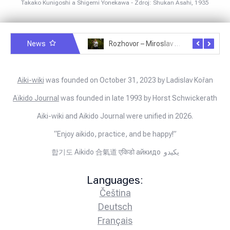
Takako Kunigoshi a Shigemi Yonekawa - Zdroj: Shukan Asahi, 1935
News
Rozhovor – Michele Quaranta – 2.7.2025
Rozhovor – Miroslav Šmíd – 22.3.2025
Aiki-wiki
was founded on October 31, 2023 by Ladislav Kořan
Aïkido Journal
was founded in late 1993 by Horst Schwickerath
Aiki-wiki and Aikido Journal were unified in 2026.
“Enjoy aikido, practice, and be happy!”
합기도 Aikido 合氣道 एकिडो айкидо يكيدو
Languages:
Čeština
Deutsch
Français