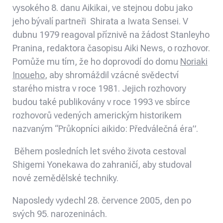
vysokého 8. danu Aikikai, ve stejnou dobu jako
jeho bývalí partneři Shirata a Iwata Sensei. V
dubnu 1979 reagoval příznivě na žádost Stanleyho
Pranina, redaktora časopisu Aiki News, o rozhovor.
Pomůže mu tím, že ho doprovodí do domu
Noriaki
Inoueho
, aby shromáždil vzácné svědectví
starého mistra v roce 1981. Jejich rozhovory
budou také publikovány v roce 1993 ve sbírce
rozhovorů vedených americkým historikem
nazvaným “Průkopníci aikido: Předválečná éra”.
Během posledních let svého života cestoval
Shigemi Yonekawa do zahraničí, aby studoval
nové zemědělské techniky.
Naposledy vydechl 28. července 2005, den po
svých 95. narozeninách.