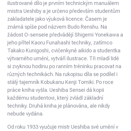
ilustrované dílo je prvním technickým manuálem
mistra Ueshiby a je určeno především studentům
zakladatele jako výuková licence. Časem je
známá spíše pod názvem Budo Renshu. Na
žádost O-senseie předvádějí Shigemi Yonekawa a
jeho přítel Kaoru Funahashi techniky, zatímco
Takako Kunigoshi, cvičenkyně aikido a studentka
výtvarného umění, vytváří ilustrace. Tři mladí lidé
si zvyknou hodinu po ranním tréninku pracovat na
různých technikách. Na rukopisu díla se podílel i
stálý tajemník Kobukanu Kenji Tomiki. Po roce
práce kniha vyšla. Ueshiba Sensei dá kopii
každému studentovi, který zvládl základní
techniky. Druhá kniha je plánována, ale nikdy
nebude vydána.
Od roku 1933 vyučuje mistr Ueshiba své umění v