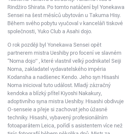
Rindžiro Shirata. Po tomto natáčení byl Yonekawa
Sensei na šest měsíců ubytován u Takuma Hisy.
Během svého pobytu vyučoval v kanceláři tiskové
společnosti, Yuko Club a Asahi dojo.
O rok později byl Yonekawa Sensei opět
partnerem mistra Ueshiby pro focení ve slavném
“Noma dojo” , které vlastnil velký podnikatel Seiji
Noma, zakladatel vydavatelského impéria
Kodansha a nadšenec Kendo. Jeho syn Hisashi
Noma inicioval tuto událost. Mladý zázračný
kendoka a blízký přítel Kiyoshi Nakakury,
adoptivního syna mistra Ueshiby. Hisashi obdivuje
O-senseie a přeje si zachovat jeho úžasné
techniky. Hisashi, vybavený profesionálním
fotoaparátem Leica, pořídí s asistentem více než
tisíc fotografií během několika dnů. Mistr za