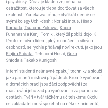
i psychický. Důraz je kladen zejména na
ostražitost, kterou je třeba dodržovat za všech
okolností. Yonekawa trénuje čtyřikrát denně se
svými kolegy Uchi-deshi:
Noriaki Inoue
,
Hisao
Kamada
,
Tsutomu Yukawa
,
Kaoru
Funahashi
a
Kenji Tomiki
, který žil poblíž dojo. K
těmto mladým lidem, plným nadšení a silných
osobností, se rychle přidávají noví rekruti, jako jsou
Rinjiro Shirata
, Tetsuomi Hoshi,
Gozo
Shioda
a
Takako Kunigoshi
.
Interní studenti neúnavně opakují techniky a slouží
jako partneři mistrovi při pádech. Kromě vyučování
a domácích prací jsou žáci zodpovědní i za
masírování jeho zad po vyučování a za pomoc na
cestách. Tváří v tvář těžkému učitelskému úkolu
se zakladatel musí spoléhat na několik asistentů,