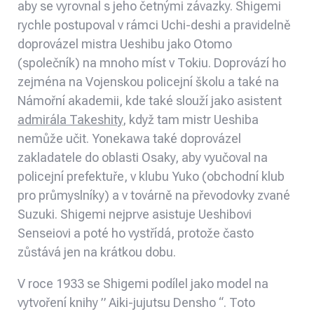
aby se vyrovnal s jeho četnými závazky. Shigemi
rychle postupoval v rámci Uchi-deshi a pravidelně
doprovázel mistra Ueshibu jako Otomo
(společník) na mnoho míst v Tokiu. Doprovází ho
zejména na Vojenskou policejní školu a také na
Námořní akademii, kde také slouží jako asistent
admirála Takeshity
, když tam mistr Ueshiba
nemůže učit. Yonekawa také doprovázel
zakladatele do oblasti Osaky, aby vyučoval na
policejní prefektuře, v klubu Yuko (obchodní klub
pro průmyslníky) a v továrně na převodovky zvané
Suzuki. Shigemi nejprve asistuje Ueshibovi
Senseiovi a poté ho vystřídá, protože často
zůstává jen na krátkou dobu.
V roce 1933 se Shigemi podílel jako model na
vytvoření knihy ” Aiki-jujutsu Densho “. Toto