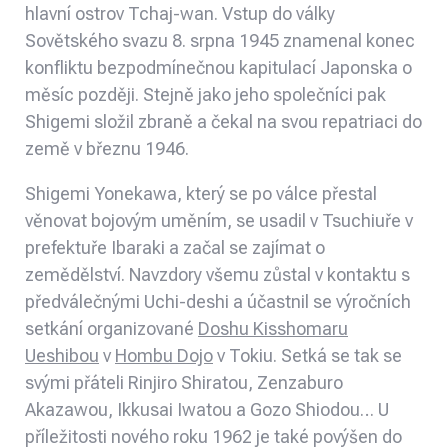
hlavní ostrov Tchaj-wan. Vstup do války
Sovětského svazu 8. srpna 1945 znamenal konec
konfliktu bezpodmínečnou kapitulací Japonska o
měsíc později. Stejně jako jeho společníci pak
Shigemi složil zbraně a čekal na svou repatriaci do
země v březnu 1946.
Shigemi Yonekawa, který se po válce přestal
věnovat bojovým uměním, se usadil v Tsuchiuře v
prefektuře Ibaraki a začal se zajímat o
zemědělství. Navzdory všemu zůstal v kontaktu s
předválečnými Uchi-deshi a účastnil se výročních
setkání organizované
Doshu Kisshomaru
Ueshibou
v
Hombu Dojo
v Tokiu. Setká se tak se
svými přáteli Rinjiro Shiratou, Zenzaburo
Akazawou, Ikkusai Iwatou a Gozo Shiodou… U
příležitosti nového roku 1962 je také povýšen do