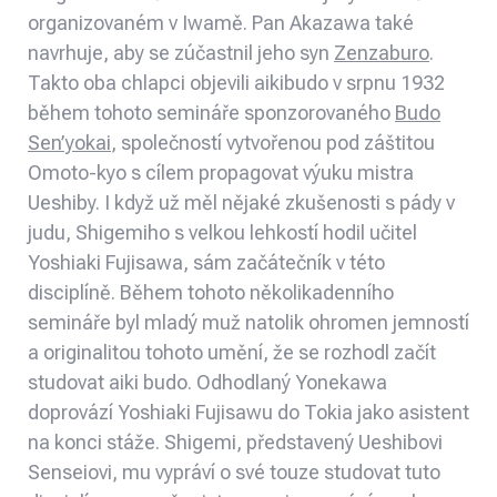
organizovaném v Iwamě. Pan Akazawa také
navrhuje, aby se zúčastnil jeho syn
Zenzaburo
.
Takto oba chlapci objevili aikibudo v srpnu 1932
během tohoto semináře sponzorovaného
Budo
Sen’yokai
, společností vytvořenou pod záštitou
Omoto-kyo s cílem propagovat výuku mistra
Ueshiby. I když už měl nějaké zkušenosti s pády v
judu, Shigemiho s velkou lehkostí hodil učitel
Yoshiaki Fujisawa, sám začátečník v této
disciplíně. Během tohoto několikadenního
semináře byl mladý muž natolik ohromen jemností
a originalitou tohoto umění, že se rozhodl začít
studovat aiki budo. Odhodlaný Yonekawa
doprovází Yoshiaki Fujisawu do Tokia jako asistent
na konci stáže. Shigemi, představený Ueshibovi
Senseiovi, mu vypráví o své touze studovat tuto