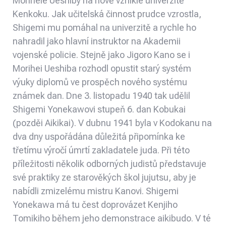
Moriheie Ueshiby na nově vzniklé univerzitě
Kenkoku. Jak učitelská činnost prudce vzrostla,
Shigemi mu pomáhal na univerzitě a rychle ho
nahradil jako hlavní instruktor na Akademii
vojenské policie. Stejně jako Jigoro Kano se i
Morihei Ueshiba rozhodl opustit starý systém
výuky diplomů ve prospěch nového systému
známek dan. Dne 3. listopadu 1940 tak udělil
Shigemi Yonekawovi stupeň 6. dan Kobukai
(pozděi Aikikai). V dubnu 1941 byla v Kodokanu na
dva dny uspořádána důležitá připomínka ke
třetímu výročí úmrtí zakladatele juda. Při této
příležitosti několik odborných judistů představuje
své praktiky ze starověkých škol jujutsu, aby je
nabídli zmizelému mistru Kanovi. Shigemi
Yonekawa má tu čest doprovázet Kenjiho
Tomikiho během jeho demonstrace aikibudo. V té