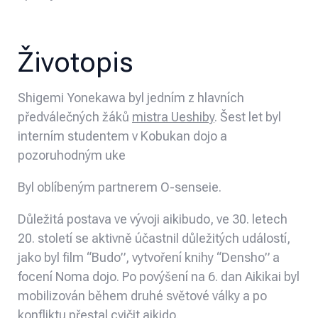
Životopis
Shigemi Yonekawa byl jedním z hlavních
předválečných žáků
mistra Ueshiby
. Šest let byl
interním studentem v Kobukan dojo a
pozoruhodným uke
Byl oblíbeným partnerem O-senseie.
Důležitá postava ve vývoji aikibudo, ve 30. letech
20. století se aktivně účastnil důležitých událostí,
jako byl film “Budo”, vytvoření knihy “Densho” a
focení Noma dojo. Po povýšení na 6. dan Aikikai byl
mobilizován během druhé světové války a po
konfliktu přestal cvičit aikido.