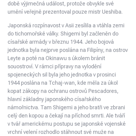
době výjimečná událost, protože obvykle své
umění veřejně prezentoval pouze mistr Ueshiba.
Japonská rozpínavost v Asii zesílila a vtáhla zemi
do tichomořské války. Shigemi byl začleněn do
císařské armády v březnu 1944. Jeho bojová
jednotka byla nejprve poslána na Filipíny, na ostrov
Leyte a poté na Okinawu s úkolem bránit
souostroví. V rámci přípravy na vylodění
spojeneckých sil byla jeho jednotka v prosinci
1944 poslána na Tchaj-wan, kde měla za úkol
kopat zákopy na ochranu ostrovů Pescadores,
hlavní základny japonského císařského
námořnictva. Tam Shigemi a jeho bratři ve zbrani
celý den kopou a čekají na příchod smrti. Ale tváří
v tvář americkému postupu se japonské vojenské
vrchní velení rozhodlo stáhnout své muže na