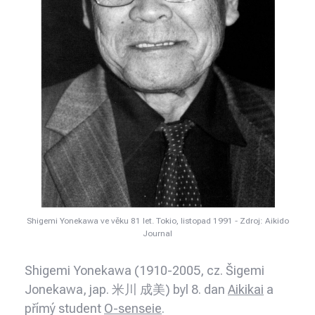
Shigemi Yonekawa ve věku 81 let. Tokio, listopad 1991 - Zdroj: Aikido
Journal
Shigemi Yonekawa (1910-2005, cz. Šigemi
Jonekawa, jap. 米川 成美) byl 8. dan
Aikikai
a
přímý student
O-senseie
.