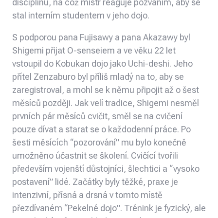
disciplínu, na což mistr reaguje pozváním, aby se
stal interním studentem v jeho dojo.
S podporou pana Fujisawy a pana Akazawy byl
Shigemi přijat O-senseiem a ve věku 22 let
vstoupil do Kobukan dojo jako Uchi-deshi. Jeho
přítel Zenzaburo byl příliš mladý na to, aby se
zaregistroval, a mohl se k němu připojit až o šest
měsíců později. Jak velí tradice, Shigemi nesměl
prvních pár měsíců cvičit, směl se na cvičení
pouze dívat a starat se o každodenní práce. Po
šesti měsících “pozorování” mu bylo konečně
umožněno účastnit se školení. Cvičící tvořili
především vojenští důstojníci, šlechtici a “vysoko
postavení” lidé. Začátky byly těžké, praxe je
intenzivní, přísná a drsná v tomto místě
přezdívaném “Pekelné dojo”. Trénink je fyzický, ale