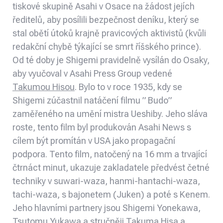
tiskové skupině Asahi v Osace na žádost jejích
ředitelů, aby posílili bezpečnost deníku, který se
stal obětí útoků krajně pravicových aktivistů (kvůli
redakční chybě týkající se smrt říšského prince).
Od té doby je Shigemi pravidelně vysílán do Osaky,
aby vyučoval v Asahi Press Group vedené
Takumou Hisou
. Bylo to v roce 1935, kdy se
Shigemi zúčastnil natáčení filmu ” Budo”
zaměřeného na umění mistra Ueshiby. Jeho sláva
roste, tento film byl produkován Asahi News s
cílem být promítán v USA jako propagační
podpora. Tento film, natočený na 16 mm a trvající
čtrnáct minut, ukazuje zakladatele předvést četné
techniky v suwari-waza, hanmi-hantachi-waza,
tachi-waza, s bajonetem (Juken) a poté s Kenem.
Jeho hlavními partnery jsou Shigemi Yonekawa,
Tsutomu Yukawa a stručněji Takuma Hisa a