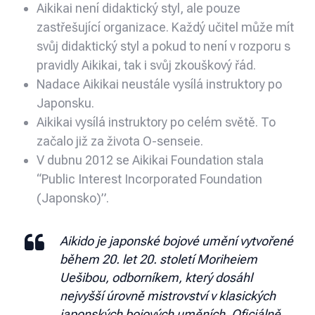
Aikikai není didaktický styl, ale pouze
zastřešující organizace. Každý učitel může mít
svůj didaktický styl a pokud to není v rozporu s
pravidly Aikikai, tak i svůj zkouškový řád.
Nadace Aikikai neustále vysílá instruktory po
Japonsku.
Aikikai vysílá instruktory po celém světě. To
začalo již za života O-senseie.
V dubnu 2012 se Aikikai Foundation stala
“Public Interest Incorporated Foundation
(Japonsko)”.
Aikido je japonské bojové umění vytvořené
během 20. let 20. století Moriheiem
Uešibou, odborníkem, který dosáhl
nejvyšší úrovně mistrovství v klasických
japonských bojových uměních. Oficiálně