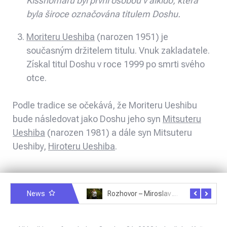
Kisshomaru byl první osobou v aikido, která
byla široce označována titulem
Doshu.
Moriteru Ueshiba
(narozen 1951) je
současným držitelem titulu. Vnuk zakladatele.
Získal titul Doshu v roce 1999 po smrti svého
otce.
Podle tradice se očekává, že Moriteru Ueshibu
bude následovat jako Doshu jeho syn
Mitsuteru
Ueshiba
(narozen 1981) a dále syn Mitsuteru
Ueshiby,
Hiroteru Ueshiba
.
News
Rozhovor – Michele Quaranta – 2.7.2025
Rozhovor – Miroslav Šmíd – 22.3.2025