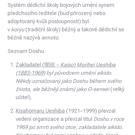
Systém dědictví školy bojových umění synem
předchozího ředitele (buď přirozený nebo
adoptovaný kvůli posloupnosti) byl
v
koryu
(tradiční školy) běžný a takové dědictví se
běžně nazývá
iemoto
.
Seznam Doshu
Zakladatel (開祖 –
Kaiso) Morihei Ueshiba
(1883-1969)
byl původcem umění aikido.
Někdy označovaný jako
Doshu během svého
života, ale běžněji známý jako
O-sensei
(velký
učitel).
Kisshomaru Ueshiba
(1921–1999) převzal
vedení organizace a převzal titul
Doshu v roce
1969 po smrti svého otce, zakladatele aikido.