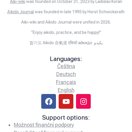
Aiki-wiki
was founded on October 31, 2023 by Ladislav Kořan
Aïkido Journal
was founded in late 1993 by Horst Schwickerath
Aiki-wiki and Aikido Journal were unified in 2026.
“Enjoy aikido, practice, and be happy!”
합기도 Aikido 合氣道 एकिडो айкидо يكيدو
Languages:
Čeština
Deutsch
Français
English
Support options:
Možnost finanční podpory