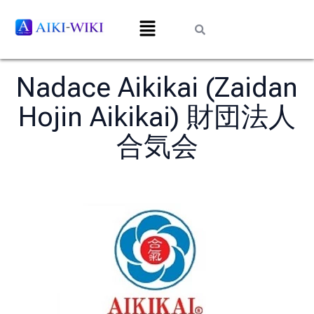
Nadace Aikikai (Zaidan
Hojin Aikikai) 財団法人
合気会