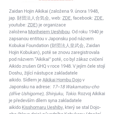
Zaidan Hojin Aikikai (založena 9. února 1948,
jap. 財団法人合気会, web:
ZDE
, facebook:
ZDE
,
youtube:
ZDE
) je organizace
založena
Moriheiem Ueshibou
. Od roku 1940 je
zapsanou entitou v Japonsku pod názvem
Kobukai Foundation (財団法人皇武会, Zaidan
Hojin Kobukan), poté se znovu zaregistrovala
pod názvem “Aikikai” poté, co byl zákaz cvičení
Aikido zrušen GHQ v roce 1948. V jejím čele stojí
Doshu, žijící nástupce zakladatele
aikido. Sídlem je
Aikikai Hombu Dojo
v
Japonsku na adrese:
17–18 Wakamatsu-cho
(dříve Ushigome), Shinjuku, Tokio
. Rozvoj Aikikai
je především dílem syna zakladatele
aikido
Kisshomaru Ueshiby
, který se stal Dojo-