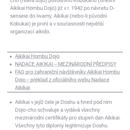
cho (hlava dojo) původního Kobukanu (dnešní
Aikikai Hombu Dojo) již v r. 1942 po návratu O-
senseie do Iwamy. Aikikai (nebo-li původní
Kobukai) je první a v současnosti největší
organizací aikido.
Aikikai Hombu Dojo
NADACE AIKIKAI – MEZINÁRODNÍ PŘEDPISY
FAQ pro zahraniční návštěvníky Aikikai Hombu
Dojo – překlad z oficiálního webu Nadace
Aikikai
Aikikai v jejíž čele je Doshu a hned pod ním
Dojo-cho schvaluje a vydává všechny
mezinárodní certifikáty pro stupeň dan Aikikai.
Všechny tyto diplomy legitimizuje Doshu.