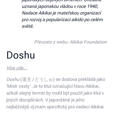
uznaná japonskou vládou v roce 1940,
Nadace Aikikai je mateřskou organizací
pro rozvoj a popularizaci aikido po celém
světě.
Převzato z webu:
Aikikai Foundation
Doshu
Více zde…
Doshu
(道主 / どうしゅ) se doslova překládá jako
‘Mistr cesty’. Je to titul označující hlavu Aikikai,
ačkoli stejný termín by mohl být použit jako titul v
jiných disciplínách. V japonštině je jeho
nejběžnější význam specifický pro nadaci Aikikai.