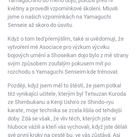
Yamaguchiho do mého dojo, položili před ni
květiny a provedli vzpomínkové školení. Mluvili
jsme o našich vzpomínkách na Yamaguchi
Senseie až skoro do úsvitu.
Když o tom teď přemýšlím, také si uvědomuji, že
vytvoření mé Asociace pro výzkum výcviku
bojových umění a Shoseikan dojo bylo z mé strany
svým způsobem zoufalým pokusem mít po
rozchodu s Yamaguchi Senseim kde trénovat.
Později, když jsem měl to štěstí, že jsem potkal
též vynikající učitele, kterým byl Tetsuzan Kuroda
ze Shimbukanu a Kenji Ushiro ze Shindo-ryu
karate, moje technika se zcela lišila od tehdejší
doby. Zdá se však, že vliv těch, kterých jste si
hluboce vážili a kteří vás vychovali, když jste dělali
své první kroky na cestě bu, ve vás zůstává. Asi