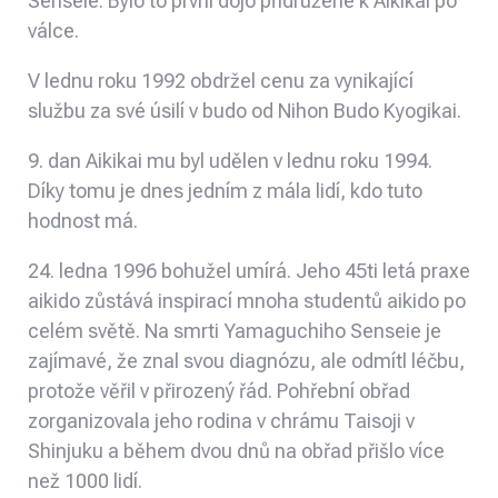
Senseie
. Bylo to první dojo přidružené k Aikikai po
válce.
V lednu roku 1992 obdržel cenu za vynikající
službu za své úsilí v budo od Nihon Budo Kyogikai.
9. dan Aikikai mu byl udělen v lednu roku 1994.
Díky tomu je dnes jedním z mála lidí, kdo tuto
hodnost má.
24. ledna 1996 bohužel umírá. Jeho 45ti letá praxe
aikido zůstává inspirací mnoha studentů aikido po
celém světě. Na smrti Yamaguchiho Senseie je
zajímavé, že znal svou diagnózu, ale odmítl léčbu,
protože věřil v přirozený řád. Pohřební obřad
zorganizovala jeho rodina v chrámu Taisoji v
Shinjuku a během dvou dnů na obřad přišlo více
než 1000 lidí.