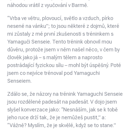
náhodou vrátil z vyučování v Barmě.
“Vrba ve větru, plovoucí, světlo a vzduch, pírko
nesené na vánku”; to jsou některé z dojmů, které
mi zůstaly z mé první zkušenosti s tréninkem s
Yamaguči Senseie. Tento trénink obnovil mou
důvěru, protože jsem v něm našel něco, v čem by
člověk jako já – s malým tělem a naprosto
postrádající fyzickou sílu – mohl být úspěšný. Poté
jsem co nejvíce trénoval pod Yamaguchi
Senseiem.
Zdálo se, že názory na trénink Yamaguchi Senseie
jsou rozdělené padesát na padesát. V dojo jsem
slyšel konverzace jako: “Nesnáším, jak se k tobě
jeho ruce drží tak, že je nemůžeš pustit,” a:
“Vážně? Myslím, že je skvělé, když se to stane.”