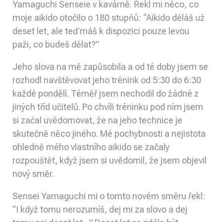
Yamaguchi Senseie v kavárně. Řekl mi něco, co
moje aikido otočilo o 180 stupňů: “Aikido děláš už
deset let, ale teď máš k dispozici pouze levou
paži, co budeš dělat?”
Jeho slova na mě zapůsobila a od té doby jsem se
rozhodl navštěvovat jeho trénink od 5:30 do 6:30
každé pondělí. Téměř jsem nechodil do žádné z
jiných tříd učitelů. Po chvíli tréninku pod ním jsem
si začal uvědomovat, že na jeho technice je
skutečně něco jiného. Mé pochybnosti a nejistota
ohledně mého vlastního aikido se začaly
rozpouštět, když jsem si uvědomil, že jsem objevil
nový směr.
Sensei Yamaguchi mi o tomto novém směru řekl:
“I když tomu nerozumíš, dej mi za slovo a dej