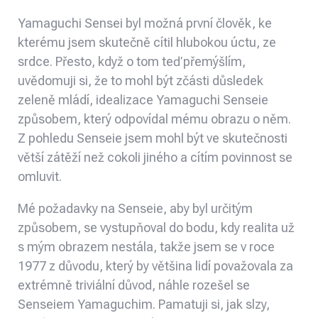
Yamaguchi Sensei byl možná první člověk, ke
kterému jsem skutečně cítil hlubokou úctu, ze
srdce. Přesto, když o tom teď přemýšlím,
uvědomuji si, že to mohl být zčásti důsledek
zeleně mládí, idealizace Yamaguchi Senseie
způsobem, který odpovídal mému obrazu o něm.
Z pohledu Senseie jsem mohl být ve skutečnosti
větší zátěží než cokoli jiného a cítím povinnost se
omluvit.
Mé požadavky na Senseie, aby byl určitým
způsobem, se vystupňoval do bodu, kdy realita už
s mým obrazem nestála, takže jsem se v roce
1977 z důvodu, který by většina lidí považovala za
extrémně triviální důvod, náhle rozešel se
Senseiem Yamaguchim. Pamatuji si, jak slzy,