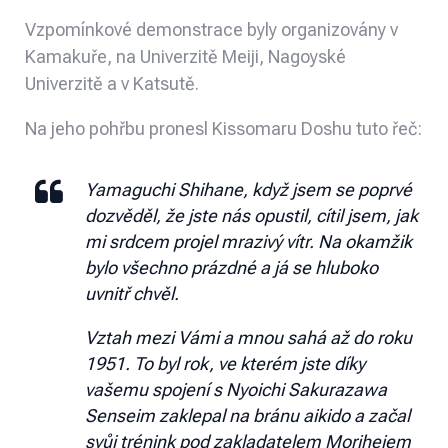
Vzpomínkové demonstrace byly organizovány v
Kamakuře, na Univerzitě Meiji, Nagoyské
Univerzitě a v Katsutě.
Na jeho pohřbu pronesl
Kissomaru Doshu
tuto řeč:
Yamaguchi Shihane, když jsem se poprvé
dozvěděl, že jste nás opustil, cítil jsem, jak
mi srdcem projel mrazivý vítr. Na okamžik
bylo všechno prázdné a já se hluboko
uvnitř chvěl.
Vztah mezi Vámi a mnou sahá až do roku
1951. To byl rok, ve kterém jste díky
vašemu spojení s Nyoichi Sakurazawa
Senseim zaklepal na bránu aikido a začal
svůj trénink pod zakladatelem Moriheiem