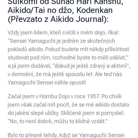
Suikomi od Sunao Hari Kanshu,
Aikido/Tai no džo, Kodenkan
(Převzato z
Aikido Journal
):
Vždy jsem lidem, kteří cvičili v mém dojo, říkal:
“Sensei Yamaguchi je jedním ze skutečných
pokladů aikido. Pokud budete mít někdy příležitost
studovat pod ním, rozhodně byste to měli udělat,”
a já jsem dodával, “dokud je ještě zdravý a aktivní”,
v domnění, že má ještě spoustu let. Ale teď nás
Yamaguchi Sensei náhle opustil.
Začal jsem v Hombu Dojo v roce 1957. Po chvíli
jsem však začal mít pocit, že se mé aikido dostalo
do jakési slepé uličky. Sklíčeně jsem si pomyslel:
“No, to není dobré, můžu to klidně vzdát.”
Bylo to přesně tehdy, když se Yamaguchi Sensei