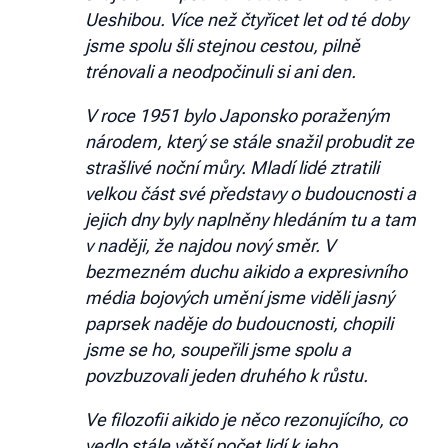
Ueshibou. Více než čtyřicet let od té doby
jsme spolu šli stejnou cestou, pilně
trénovali a neodpočinuli si ani den.
V roce 1951 bylo Japonsko poraženým
národem, který se stále snažil probudit ze
strašlivé noční můry. Mladí lidé ztratili
velkou část své představy o budoucnosti a
jejich dny byly naplněny hledáním tu a tam
v naději, že najdou nový směr. V
bezmezném duchu aikido a expresivního
média bojových umění jsme viděli jasný
paprsek naděje do budoucnosti, chopili
jsme se ho, soupeřili jsme spolu a
povzbuzovali jeden druhého k růstu.
Ve filozofii aikido je něco rezonujícího, co
vedlo stále větší počet lidí k jeho