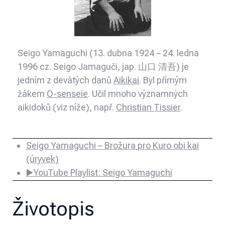
Seigo Yamaguchi (13. dubna 1924 – 24. ledna
1996 cz. Seigo Jamaguči, jap. 山口 清吾) je
jedním z devátých danů
Aikikai
. Byl přímým
žákem
O-senseie
. Učil mnoho významných
aikidoků (viz níže), např.
Christian Tissier
.
Seigo Yamaguchi – Brožura pro Kuro obi kai
(úryvek)
▶️YouTube Playlist: Seigo Yamaguchi
Životopis