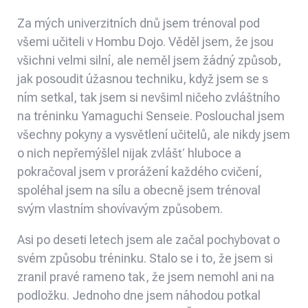
Za mých univerzitních dnů jsem trénoval pod
všemi učiteli v Hombu Dojo. Věděl jsem, že jsou
všichni velmi silní, ale neměl jsem žádný způsob,
jak posoudit úžasnou techniku, když jsem se s
ním setkal, tak jsem si nevšiml ničeho zvláštního
na tréninku Yamaguchi Senseie. Poslouchal jsem
všechny pokyny a vysvětlení učitelů, ale nikdy jsem
o nich nepřemýšlel nijak zvlášť hluboce a
pokračoval jsem v prorážení každého cvičení,
spoléhal jsem na sílu a obecně jsem trénoval
svým vlastním shovívavým způsobem.
Asi po deseti letech jsem ale začal pochybovat o
svém způsobu tréninku. Stalo se i to, že jsem si
zranil pravé rameno tak, že jsem nemohl ani na
podložku. Jednoho dne jsem náhodou potkal