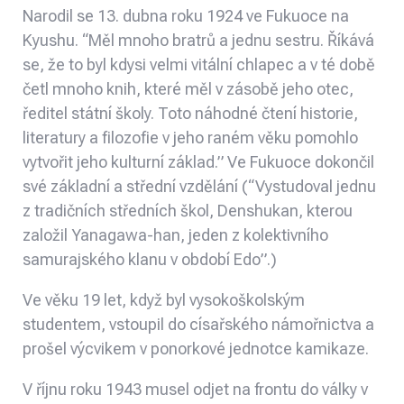
Narodil se 13. dubna roku 1924 ve Fukuoce na
Kyushu. “Měl mnoho bratrů a jednu sestru. Říkává
se, že to byl kdysi velmi vitální chlapec a v té době
četl mnoho knih, které měl v zásobě jeho otec,
ředitel státní školy. Toto náhodné čtení historie,
literatury a filozofie v jeho raném věku pomohlo
vytvořit jeho kulturní základ.” Ve Fukuoce dokončil
své základní a střední vzdělání (“Vystudoval jednu
z tradičních středních škol, Denshukan, kterou
založil Yanagawa-han, jeden z kolektivního
samurajského klanu v období Edo”.)
Ve věku 19 let, když byl vysokoškolským
studentem, vstoupil do císařského námořnictva a
prošel výcvikem v ponorkové jednotce kamikaze.
V říjnu roku 1943 musel odjet na frontu do války v