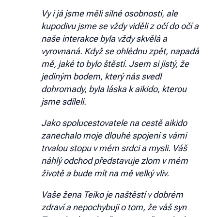
Vy i já jsme měli silné osobnosti, ale
kupodivu jsme se vždy viděli z očí do očí a
naše interakce byla vždy skvělá a
vyrovnaná. Když se ohlédnu zpět, napadá
mě, jaké to bylo štěstí. Jsem si jistý, že
jediným bodem, který nás svedl
dohromady, byla láska k aikido, kterou
jsme sdíleli.
Jako spolucestovatele na cestě aikido
zanechalo moje dlouhé spojení s vámi
trvalou stopu v mém srdci a mysli. Váš
náhlý odchod představuje zlom v mém
životě a bude mít na mě velký vliv.
Vaše žena Teiko je naštěstí v dobrém
zdraví a nepochybuji o tom, že váš syn