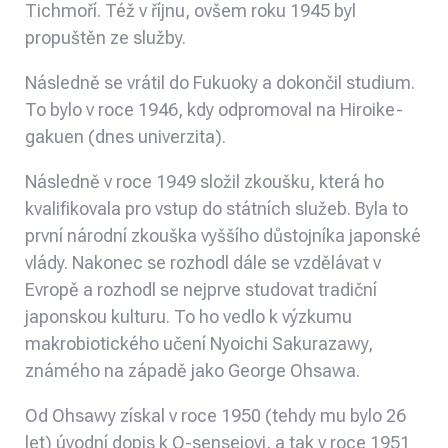
Tichmoří. Též v říjnu, ovšem roku 1945 byl
propuštěn ze služby.
Následně se vrátil do Fukuoky a dokončil studium.
To bylo v roce 1946, kdy odpromoval na Hiroike-
gakuen (dnes univerzita).
Následně v roce 1949 složil zkoušku, která ho
kvalifikovala pro vstup do státních služeb. Byla to
první národní zkouška vyššího důstojníka japonské
vlády. Nakonec se rozhodl dále se vzdělávat v
Evropě a rozhodl se nejprve studovat tradiční
japonskou kulturu. To ho vedlo k výzkumu
makrobiotického učení Nyoichi Sakurazawy,
známého na západě jako George Ohsawa.
Od Ohsawy získal v roce 1950 (tehdy mu bylo 26
let) úvodní dopis k O-senseiovi, a tak v roce 1951