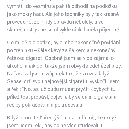
vymrštil do vesmíru a pak tě odhodil na podložku
jako mokrý hadr. Ale jeho techniky byly tak krásně
provedené, že nikdy opravdu nebolely, a ve
skutečnosti jsme se obvykle cítili docela příjemně.
Co mi dělalo potíže, bylo jeho nekonečné povídání
po tréninku – šálek kávy za šálkem a nekonečný
řetězec cigaret! Osobně jsem se více zajímal o
alkohol a aikido, takže jsem obvykle odcházel brzy.
Načasoval jsem svůj útěk tak, že zrovna když
Sensei drtí svou nejnovější cigaretu, vyskočil jsem
a řekl: “No, asi už budu muset pryč!” Kdybych tu
příležitost propásl, objevila by se další cigareta a
řeč by pokračovala a pokračovala.
Když o tom teď přemýšlím, napadá mě, že i když
jsem lidem řekl, aby co nejvíce studovali u