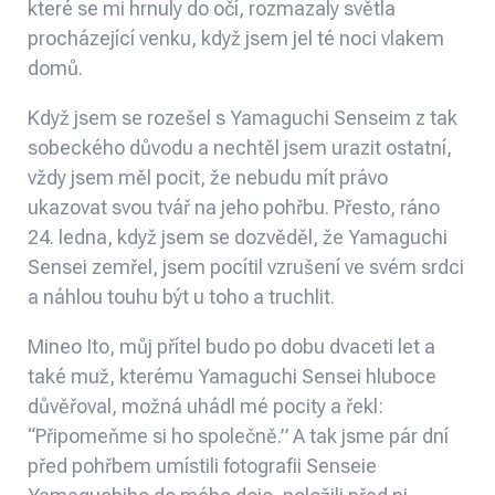
které se mi hrnuly do očí, rozmazaly světla
procházející venku, když jsem jel té noci vlakem
domů.
Když jsem se rozešel s Yamaguchi Senseim z tak
sobeckého důvodu a nechtěl jsem urazit ostatní,
vždy jsem měl pocit, že nebudu mít právo
ukazovat svou tvář na jeho pohřbu. Přesto, ráno
24. ledna, když jsem se dozvěděl, že Yamaguchi
Sensei zemřel, jsem pocítil vzrušení ve svém srdci
a náhlou touhu být u toho a truchlit.
Mineo Ito, můj přítel budo po dobu dvaceti let a
také muž, kterému Yamaguchi Sensei hluboce
důvěřoval, možná uhádl mé pocity a řekl:
“Připomeňme si ho společně.” A tak jsme pár dní
před pohřbem umístili fotografii Senseie