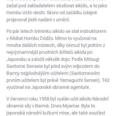
začal pod
zakladatelem
studovat aikido, a to jako
Hombu Uchi-deshi. Skoro od začátku údajně
projevoval jisté nadání v umění.
Po pár letech tréninku aikido se stal instruktorem
v
Aikikai Hombu Dódžo
. Mimo to vyučoval na
mnoha dalších místech, díky čemuž byl jedním z
nejvýznamnější prvotních šiřitelů aikida po
Japonsku a založil několik dojo. Podle Mitsugi
Saotome Senseie byl před svým odjezdem do
Barmy nejplodnějším učitelem (Saotomeovím
prvním učitelem byl právě Yamaguchi Sensei). Též
vyučoval na Japonské obranné agentuře.
V červenci roku 1958 byl vyslán učit aikido Národní
obranné síly v Barmě. Dnes Myamar. Byla to
japonská národní kulturní mise, ale také součást