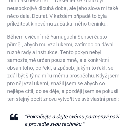
tomu asi deset let…” Deset let se zdálo být
neuspokojivě dlouhá doba, ale jeho slova mi také
něco dala. Doufat. V každém případě to byla
příležitost k novému začátku mého tréninku.
Během cvičení mě Yamaguchi Sensei často
přiměl, abych mu vzal ukemi, zatímco on dával
různé rady a instrukce. Tento pokyn nebyl
samozřejmě určen pouze mně, ale konkrétní
obsah toho, co řekl, a způsob, jakým to řekl, se
zdál být šitý na míru mému prospěchu. Když jsem
pro něj vzal ukemi, snažil jsem se abych co
nejlépe cítil, co se děje, a později jsem se pokusil
ten stejný pocit znovu vytvořit ve své vlastní praxi:
“Pokračujte a dejte svému partnerovi paži
a proveďte svou techniku.”