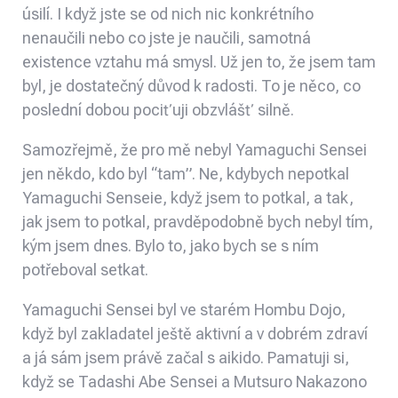
úsilí. I když jste se od nich nic konkrétního
nenaučili nebo co jste je naučili, samotná
existence vztahu má smysl. Už jen to, že jsem tam
byl, je dostatečný důvod k radosti. To je něco, co
poslední dobou pociťuji obzvlášť silně.
Samozřejmě, že pro mě nebyl Yamaguchi Sensei
jen někdo, kdo byl “tam”. Ne, kdybych nepotkal
Yamaguchi Senseie, když jsem to potkal, a tak,
jak jsem to potkal, pravděpodobně bych nebyl tím,
kým jsem dnes. Bylo to, jako bych se s ním
potřeboval setkat.
Yamaguchi Sensei byl ve starém Hombu Dojo,
když byl zakladatel ještě aktivní a v dobrém zdraví
a já sám jsem právě začal s aikido. Pamatuji si,
když se Tadashi Abe Sensei a Mutsuro Nakazono