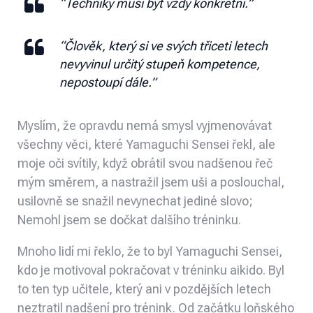
“Techniky musí být vždy konkrétní.”
“Člověk, který si ve svých třiceti letech
nevyvinul určitý stupeň kompetence,
nepostoupí dále.”
Myslím, že opravdu nemá smysl vyjmenovávat
všechny věci, které Yamaguchi Sensei řekl, ale
moje oči svítily, když obrátil svou nadšenou řeč
mým směrem, a nastražil jsem uši a poslouchal,
usilovně se snažil nevynechat jediné slovo;
Nemohl jsem se dočkat dalšího tréninku.
Mnoho lidí mi řeklo, že to byl Yamaguchi Sensei,
kdo je motivoval pokračovat v tréninku aikido. Byl
to ten typ učitele, který ani v pozdějších letech
neztratil nadšení pro trénink. Od začátku loňského