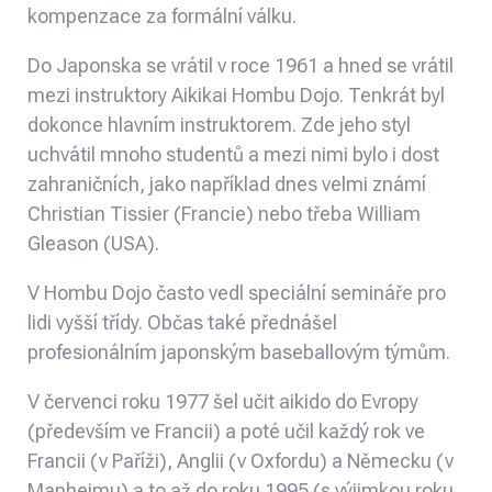
kompenzace za formální válku.
Do Japonska se vrátil v roce 1961 a hned se vrátil
mezi instruktory Aikikai Hombu Dojo. Tenkrát byl
dokonce hlavním instruktorem. Zde jeho styl
uchvátil mnoho studentů a mezi nimi bylo i dost
zahraničních, jako například dnes velmi známí
Christian Tissier (Francie) nebo třeba William
Gleason (USA).
V Hombu Dojo často vedl speciální semináře pro
lidi vyšší třídy. Občas také přednášel
profesionálním japonským baseballovým týmům.
V červenci roku 1977 šel učit aikido do Evropy
(především ve Francii) a poté učil každý rok ve
Francii (v Paříži), Anglii (v Oxfordu) a Německu (v
Manheimu) a to až do roku 1995 (s výjimkou roku