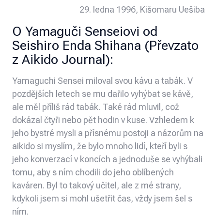
29. ledna 1996, Kišomaru Uešiba
O Yamaguči Senseiovi od
Seishiro Enda Shihana (Převzato
z
Aikido Journal
):
Yamaguchi Sensei miloval svou kávu a tabák. V
pozdějších letech se mu dařilo vyhýbat se kávě,
ale měl příliš rád tabák. Také rád mluvil, což
dokázal čtyři nebo pět hodin v kuse. Vzhledem k
jeho bystré mysli a přísnému postoji a názorům na
aikido si myslím, že bylo mnoho lidí, kteří byli s
jeho konverzací v koncích a jednoduše se vyhýbali
tomu, aby s ním chodili do jeho oblíbených
kaváren. Byl to takový učitel, ale z mé strany,
kdykoli jsem si mohl ušetřit čas, vždy jsem šel s
ním.