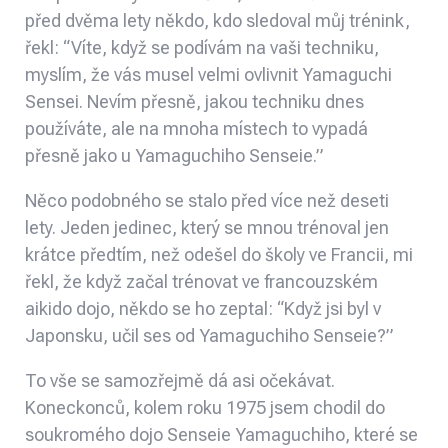
před dvěma lety někdo, kdo sledoval můj trénink,
řekl: “Víte, když se podívám na vaši techniku,
myslím, že vás musel velmi ovlivnit Yamaguchi
Sensei. Nevím přesně, jakou techniku ​​dnes
používáte, ale na mnoha místech to vypadá
přesně jako u Yamaguchiho Senseie.”
Něco podobného se stalo před více než deseti
lety. Jeden jedinec, který se mnou trénoval jen
krátce předtím, než odešel do školy ve Francii, mi
řekl, že když začal trénovat ve francouzském
aikido dojo, někdo se ho zeptal: “Když jsi byl v
Japonsku, učil ses od Yamaguchiho Senseie?”
To vše se samozřejmě dá asi očekávat.
Koneckonců, kolem roku 1975 jsem chodil do
soukromého dojo Senseie Yamaguchiho, které se