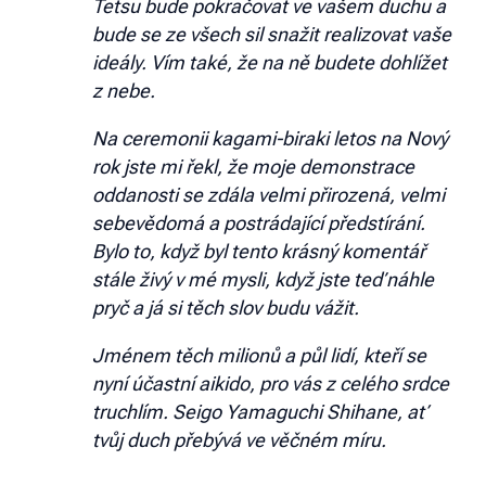
Tetsu bude pokračovat ve vašem duchu a
bude se ze všech sil snažit realizovat vaše
ideály. Vím také, že na ně budete dohlížet
z nebe.
Na ceremonii kagami-biraki letos na Nový
rok jste mi řekl, že moje demonstrace
oddanosti se zdála velmi přirozená, velmi
sebevědomá a postrádající předstírání.
Bylo to, když byl tento krásný komentář
stále živý v mé mysli, když jste teď náhle
pryč a já si těch slov budu vážit.
Jménem těch milionů a půl lidí, kteří se
nyní účastní aikido, pro vás z celého srdce
truchlím. Seigo Yamaguchi Shihane, ať
tvůj duch přebývá ve věčném míru.