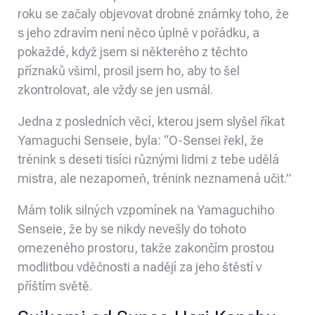
roku se začaly objevovat drobné známky toho, že
s jeho zdravím není něco úplně v pořádku, a
pokaždé, když jsem si některého z těchto
příznaků všiml, prosil jsem ho, aby to šel
zkontrolovat, ale vždy se jen usmál.
Jedna z posledních věcí, kterou jsem slyšel říkat
Yamaguchi Senseie, byla: “
O-Sensei
řekl, že
trénink s deseti tisíci různými lidmi z tebe udělá
mistra, ale nezapomeň, trénink neznamená učit.”
Mám tolik silných vzpomínek na Yamaguchiho
Senseie, že by se nikdy nevešly do tohoto
omezeného prostoru, takže zakončím prostou
modlitbou vděčnosti a nadějí za jeho štěstí v
příštím světě.