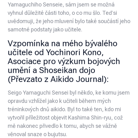
Yamaguchiho Senseie, sám jsem se možná
vyhnul důležité části toho, o co mu šlo. Teď si
uvědomuji, že jeho mluvení bylo také součástí jeho
samotné podstaty jako učitele.
Vzpomínka na mého bývalého
učitele od Yochinori Kono,
Asociace pro výzkum bojových
umění a Shoseikan dojo
(Převzato z
Aikido Journal
):
Seigo Yamaguchi Sensei byl někdo, ke komu jsem
opravdu vzhlížel jako k učiteli během mých
tréninkových dnů aikido. Byl to také ten, kdo mi
vytvořil příležitost objevit
Kashima Shin-ryu
, což
mě nakonec přivedlo k tomu, abych se vážně
věnoval snaze o bujutsu.