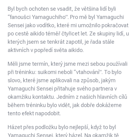
Byl bych ochoten se vsadit, že většina lidí byli
“fanoušci Yamaguchiho”. Pro mě byl Yamaguchi
Sensei jako vodítko, které mi umožnilo pokračovat
po cestě aikido téměř čtyřicet let. Ze skupiny lidí, u
kterých jsem se tenkrát zapotil, je řada stále
aktivních v popředí světa aikido.
Měli jsme termín, který jsme mezi sebou používali
při tréninku: suikomi neboli “vtahování”. To bylo
slovo, které jsme aplikovali na způsob, jakým
Yamaguchi Sensei přitahuje svého partnera v
okamžiku kontaktu. Jedním z našich hlavních cílů
během tréninku bylo vidět, jak dobře dokážeme
tento efekt napodobit.
Házet přes podložku bylo nejlepší, když to byl
Yamaguchi Sensei, který házel. Na okamžik tě