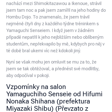
nachází mezi Shimokitazawou a Ikenoue, strávil
jsem tam noc a pak jsem zamířil na jeho hodiny do
Hombu Dojo. To znamenalo, že jsem trávil
nejméně čtyři dny z každého týdne tréninkem s
Yamaguchi Senseiem. I když jsem v žádném
případě nepatřil k jeho nejbližším nebo oblíbeným
studentům, nepřekvapilo by mě, kdybych pro něj v
té době bral ukemi víc než kdokoli jiný.
Nyní se však mohu jen omluvit se mu za to, že
jsem se tak obtěžoval, a přednést své modlitby,
aby odpočíval v pokoji.
Vzpomínky na salon
Yamaguchiho Senseie od Hifumi
Nonaka Shihana (prefektura
Miyazaki Shibu) (Převzato z