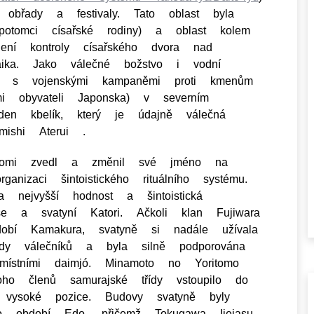
obřady a festivaly. Tato oblast byla
otomci císařské rodiny) a oblast kolem
ení kontroly císařského dvora nad
ika. Jako válečné božstvo i vodní
ni s vojenskými kampaněmi proti kmenům
i obyvateli Japonska) v severním
den kbelík, který je údajně válečná
mishi Aterui .
omi zvedl a změnil své jméno na
anizaci šintoistického rituálního systému.
nejvyšší hodnost a šintoistická
se a svatyní Katori. Ačkoli klan Fujiwara
obí Kamakura, svatyně si nadále užívala
ídy válečníků a byla silně podporována
místními daimjó. Minamoto no Yoritomo
ho členů samurajské třídy vstoupilo do
i vysoké pozice. Budovy svatyně byly
ho období Edo, přičemž Tokugawa Ijejasu