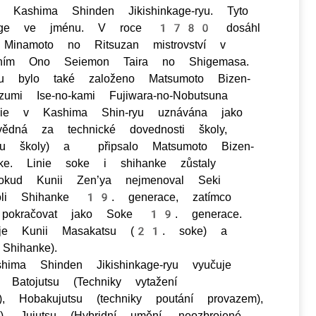
 Kashima Shinden Jikishinkage-ryu. Tyto
nkage ve jménu. V roce 1780 dosáhl
inamoto no Ritsuzan mistrovství v
dením Ono Seiemon Taira no Shigemasa.
yu bylo také založeno Matsumoto Bizen-
mi Ise-no-kami Fujiwara-no-Nobutsuna
nie v Kashima Shin-ryu uznávána jako
vědná za technické dovednosti školy,
ou školy) a připsalo Matsumoto Bizen-
ke. Linie soke i shihanke zůstaly
okud Kunii Zen’ya nejmenoval Seki
oli Shihanke 19. generace, zatímco
 pokračovat jako Soke 19. generace.
 je Kunii Masakatsu (21. soke) a
hihanke).
ima Shinden Jikishinkage-ryu vyučuje
 i
Batojutsu
(Techniky vytažení
e),
Hobakujutsu (techniky poutání provazem),
, Jujutsu
(Hybridní umění, neozbrojené