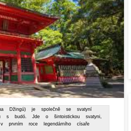
ma Džingú) je společně se svatyní 
u s budó. Jde o šintoistickou svatyni, 
 prvním roce legendárního císaře 