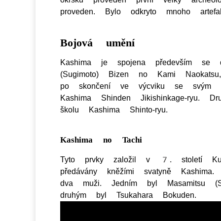
proveden. Bylo odkryto mnoho artefa
Bojová umění
Kashima je spojena především se d
(Sugimoto) Bizen no Kami Naokatsu,
po skončení ve výcviku se svým še
Kashima Shinden Jikishinkage-ryu. D
školu Kashima Shinto-ryu.
Kashima no Tachi
Tyto prvky založil v 7. století Ku
předávány kněžími svatyně Kashima. 
dva muži. Jedním byl Masamitsu (
druhým byl Tsukahara Bokuden.