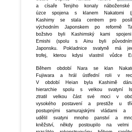
a císaře Tenjiho konaly náboženské 
úzce spojena s klanem Nakatomi (p
Kashimy se stala centrem pro posíl
východním Japonskem po reformě Ta
božstvo byli Kashimský kami spoje
Emishi (spolu s Ainu byli původním
Japonsku. Pokladnice svatyně má je
trofej, kterou kdysi vlastnil vůdce E
Během období Nara se klan Nakat
Fujiwara a hrál ústřední roli v reorg
V období Heian byla Kashimě dána 
hierarchie spolu s velkou svatyní I
ztratil velkou část své moci v obd
vysokého postavení a prestiže u tř
postupnými samurajskými vládami a 
udělil svatyni mnoho panství a mno
kněžství, někdy postoupilo na velm
rozsáhle rekonstruovány během rané