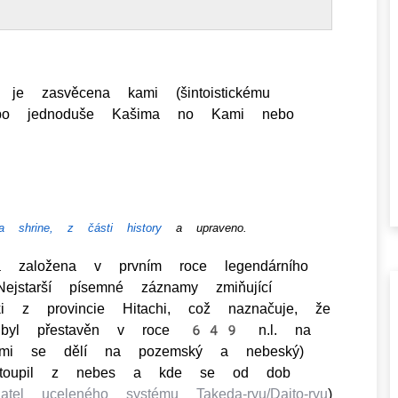
á je zasvěcena kami (šintoistickému
ebo jednoduše Kašima no Kami nebo
ma shrine, z části history
a upraveno.
a založena v prvním roce legendárního
starší písemné záznamy zmiňující
 z provincie Hitachi, což naznačuje, že
ům byl přestavěn v roce 649 n.l. na
ami se dělí na pozemský a nebeský)
 sestoupil z nebes a kde se od dob
datel uceleného systému Takeda-ryu/Daito-ryu
)