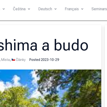
h
Čeština
Deutsch
Français
Seminar
shima a budo
,
Místa
,
Články
Posted
2023-10-29