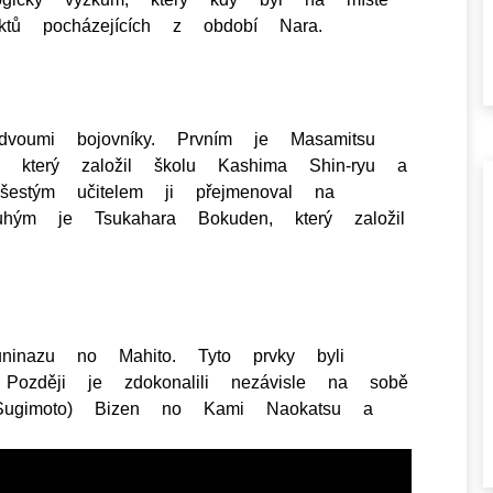
ktů pocházejících z období Nara.
voumi bojovníky. Prvním je Masamitsu
 který založil školu Kashima Shin-ryu a
stým učitelem ji přejmenoval na
ruhým je Tsukahara Bokuden, který založil
ninazu no Mahito. Tyto prvky byli
Později je zdokonalili nezávisle na sobě
Sugimoto) Bizen no Kami Naokatsu a