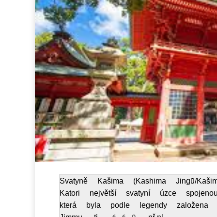
Svatyně Kašima (Kashima Jingū/Kaši
Katori největší svatyní úzce spojeno
která byla podle legendy založena v