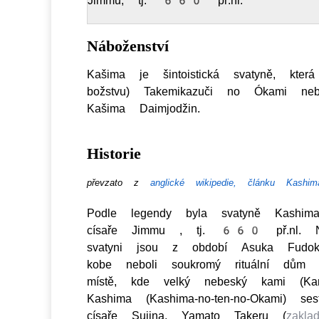
Jimmu, tj. 660 př.nl.
Náboženství
Kašima je šintoistická svatyně, kter
božstvu) Takemikazuči no Ókami n
Kašima Daimjodžin.
Historie
převzato z
anglické wikipedie, článku Kashi
Podle legendy byla svatyně Kashim
císaře Jimmu , tj. 660 př.nl. Nej
svatyni jsou z období Asuka Fudoki
kobe neboli soukromý rituální d
místě, kde velký nebeský kami (K
Kashima (Kashima-no-ten-no-Okami)
císaře Sujina, Yamato Takeru (
zakla