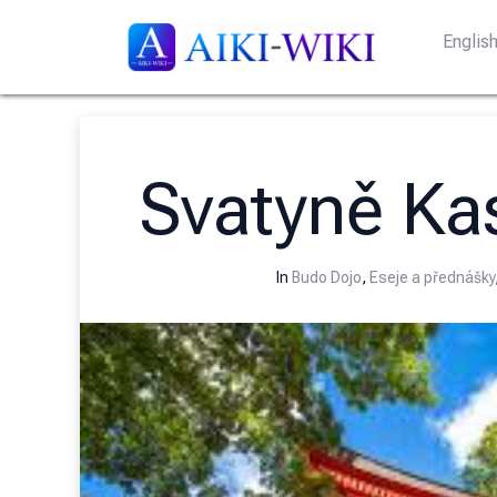
Englis
Svatyně Ka
In
Budo Dojo
,
Eseje a přednášky