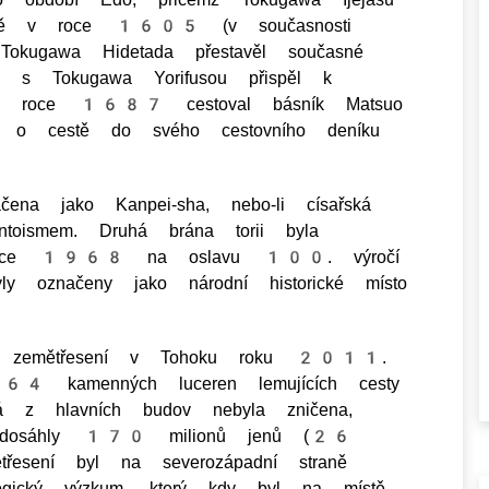
vatyně v roce 1605 (v současnosti
 Tokugawa Hidetada přestavěl současné
 Tokugawa Yorifusou přispěl k
roce 1687 cestoval básník Matsuo
 o cestě do svého cestovního deníku
ena jako Kanpei-sha, nebo-li císařská
ntoismem. Druhá brána torii byla
 roce 1968 na oslavu 100. výročí
byly označeny jako národní historické místo
při zemětřesení v Tohoku roku 2011.
 64 kamenných luceren lemujících cesty
ná z hlavních budov nebyla zničena,
eb dosáhly 170 milionů jenů (26
í byl na severozápadní straně
logický výzkum, který kdy byl na místě