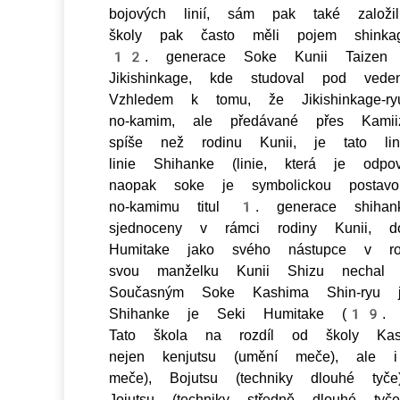
bojových linií, sám pak také založil
školy pak často měli pojem shi
12. generace Soke Kunii Taizen M
Jikishinkage, kde studoval pod ve
Vzhledem k tomu, že Jikishinkage-r
no-kamim, ale předávané přes Kamiizu
spíše než rodinu Kunii, je tato li
linie Shihanke (linie, která je odpo
naopak soke je symbolickou postav
no-kamimu titul 1. generace shihan
sjednoceny v rámci rodiny Kunii, d
Humitake jako svého nástupce v r
svou manželku Kunii Shizu nechal
Současným Soke Kashima Shin-ryu
Shihanke je Seki Humitake (19. S
Tato škola na rozdíl od školy Kash
nejen kenjutsu (umění meče), ale
meče),
Bojutsu
(techniky dlouhé tyč
Jojutsu
(techniky středně dlouhé tyče)