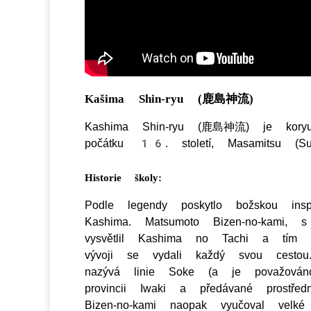
Kašima Shin-ryu
(鹿島神流)
Kashima Shin-ryu (鹿島神流) je koryu (
počátku 16. století, Masamitsu (S
Historie školy:
Podle legendy poskytlo božskou insp
Kashima. Matsumoto Bizen-no-kami, 
vysvětlil Kashima no Tachi a tím 
vývoji se vydali každý svou cesto
nazývá linie Soke (a je považov
provincii Iwaki a předávané prostředn
Bizen-no-kami naopak vyučoval velké