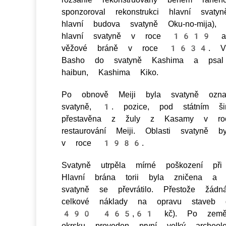
sponzoroval rekonstrukci hlavní s
hlavní budova svatyně Oku-no-mija),
hlavní svatyně v roce 1619 a s
věžové bráně v roce 1634. V 
Basho do svatyně Kashima a psal
haibun, Kashima Kiko.
Po obnově Meiji byla svatyně označ
svatyně, 1. pozice, pod státním ši
přestavěna z žuly z Kasamy v
restaurování Meiji. Oblasti svatyně 
v roce 1986.
Svatyně utrpěla mírné poškození 
Hlavní brána torii byla zničena a
svatyně se převrátilo. Přestože žád
celkové náklady na opravu stav
490 465,61 kč). Po zemětřesen
okrsku proveden první velký archeo