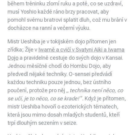
během tréninku zlomí ruku a poté, co se uzdraví,
musí Yoshio každé ráno brzy pracovat, aby
pomohl svému bratrovi splatit dluh, což mu brání v
docházce na ranní a večerní výuku.
Mistr Ueshiba je v tokijském dojo přítomen jen
zřídka; Žije v
Iwamě a cvičí v Svatyni Aiki a Iwama
Dojo
a pravidelně cestuje do svých dojo v Kansai.
Jednou měsíčně chodí do Hombu Dojo, aby
předvedl nějaké techniky. O-sensei předvádí
každou techniku ​​pouze jednou, bez ústního
poučení, protože pro něj „
technika není něco, co
se učí, je to něco, co se krade!
“. Když je přítomen,
mistr Ueshiba hovoří o ezoterických tématech,
která jsou mimo dosah mladých studentů, kteří
trpí dlouhým sezením v seize.