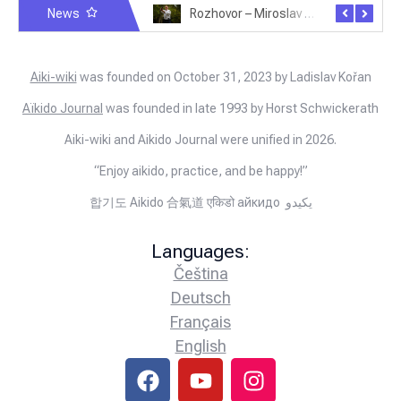
News
Rozhovor – Michele Quaranta – 2.7.2025
Rozhovor – Miroslav Šmíd – 22.3.2025
Aiki-wiki
was founded on October 31, 2023 by Ladislav Kořan
Aïkido Journal
was founded in late 1993 by Horst Schwickerath
Aiki-wiki and Aikido Journal were unified in 2026.
“Enjoy aikido, practice, and be happy!”
합기도 Aikido 合氣道 एकिडो айкидо يكيدو
Languages:
Čeština
Deutsch
Français
English