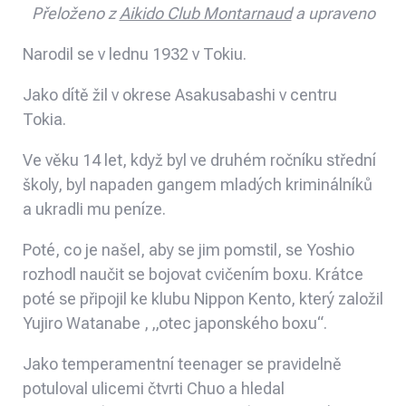
Přeloženo z
Aikido Club Montarnaud
a upraveno
Narodil se v lednu 1932 v Tokiu.
Jako dítě žil v okrese
Asakusabashi
v centru
Tokia.
Ve věku 14 let, když byl ve druhém ročníku střední
školy, byl napaden gangem mladých kriminálníků
a ukradli mu peníze.
Poté, co je našel, aby se jim pomstil, se Yoshio
rozhodl naučit se bojovat cvičením boxu. Krátce
poté se připojil ke klubu Nippon Kento, který založil
Yujiro Watanabe
, „otec japonského boxu“.
Jako temperamentní teenager se pravidelně
potuloval ulicemi
čtvrti Chuo
a hledal