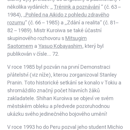
několika vydáních: „
Trénink a poznávání
“ (č. 63 –
1984), „
Pohled na Aikido z pohledu zdravého
rozumu
“ (č. 66 – 1985) a „Zdání a realita“ (č. 81–
82 – 1989). Mistr Kuroiwa se také účastní
skupinového rozhovoru s
Mitsugim
Saotomem
a
Yasuo Kobayashim
,
který byl
publikován v čísle… 72.
V roce 1985 byl pozván na
první Demonstraci
přátelství (viz níže),
kterou zorganizoval Stanley
Pranin
.
Toto historické setkání se konalo v Tokiu a
shromáždilo značný počet hlavních žáků
zakladatele. Sh
ihan Kuroiwa se objeví ve svém
městském obleku a předvede pozoruhodnou
ukázku svého jedinečného bojového umění!
V roce 1993 ho do Peru pozval jeho student
Michio