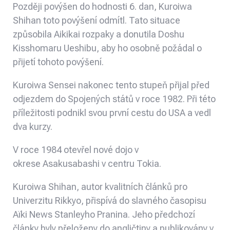
Později povýšen do hodnosti 6. dan, Kuroiwa
Shihan toto povýšení odmítl. Tato situace
způsobila Aikikai rozpaky a donutila Doshu
Kisshomaru Ueshibu, aby ho osobně požádal o
přijetí tohoto povýšení.
Kuroiwa Sensei nakonec tento stupeň přijal před
odjezdem do Spojených států v roce 1982. Při této
příležitosti podnikl svou první cestu do USA a vedl
dva kurzy.
V roce 1984 otevřel nové dojo v
okrese
Asakusabashi
v centru Tokia.
Kuroiwa Shihan, autor kvalitních článků pro
Univerzitu Rikkyo, přispívá do slavného časopisu
Aïki News
Stanleyho Pranina
. Jeho předchozí
články byly přeloženy do angličtiny a publikovány v