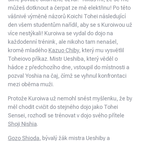
můžeš dotknout a čerpat ze mě elektřinu! Po této
vášnivé výměně názorů Koichi Tohei následující
den všem studentům nařídil, aby se s Kuroiwou už
více nestýkali! Kuroiwa se vydal do dojo na
každodenní trénink, ale nikoho tam nenašel,
kromě mladého
Kazuo Chiby
, který mu vysvětlil
Toheiovo příkaz. Mistr Ueshiba, který věděl o
hádce z předchozího dne, vstoupil do místnosti a
pozval Yoshia na čaj, čímž se vyhnul konfrontaci
mezi oběma muži
.
Protože Kuroiwa už nemohl snést myšlenku, že by
měl chodit cvičit do stejného dojo jako Tohei
Sensei, rozhodl se trénovat v dojo svého přítele
Shoji Nishia
.
Gozo Shioda
, bývalý žák mistra Ueshiby a