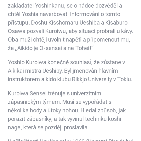
zakladatel
Yoshinkanu
,
se o hádce dozvěděl a
chtěl Yoshia naverbovat. Informováni o tomto
přístupu, Doshu Kisshomaru Ueshiba a Kisaburo
Osawa pozvali Kuroiwu, aby situaci probrali u kávy.
Oba muži chtějí uvolnit napětí a připomenout mu,
že „Aikido je O-sensei a ne Tohei!“
Yoshio Kuroiwa konečně souhlasí, že zůstane v
Aikikai mistra Ueshiby. Byl jmenován hlavním
instruktorem aikido klubu
Rikkjo University v Tokiu.
Kuroiwa Sensei trénuje s univerzitním
zápasnickým týmem. Musí se vypořádat s
několika hody a útoky nohou. Hledal způsob, jak
porazit zápasníky, a tak vyvinul
techniku ​​koshi
nage
, která se později proslavila.