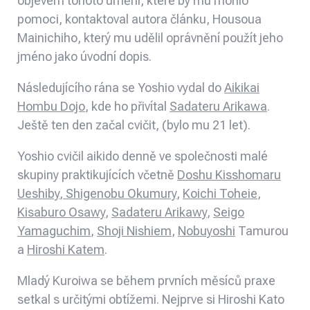
objevem tohoto umění, které by mu mohlo
pomoci, kontaktoval autora článku, Housoua
Mainichiho, který mu udělil oprávnění použít jeho
jméno jako úvodní dopis.
Následujícího rána se Yoshio vydal do
Aikikai
Hombu Dojo
,
kde ho přivítal
Sadateru Arikawa
.
Ještě ten den začal cvičit, (bylo mu 21 let).
Yoshio cvičil aikido denně ve společnosti malé
skupiny praktikujících včetně
Doshu Kisshomaru
Ueshiby
,
Shigenobu Okumury
,
Koichi Toheie
,
Kisaburo Osawy
,
Sadateru Arikawy
,
Seigo
Yamaguchim
,
Shoji Nishiem
,
Nobuyoshi
Tamurou
a
Hiroshi Katem
.
Mladý Kuroiwa se během prvních měsíců praxe
setkal s určitými obtížemi. Nejprve si Hiroshi Kato