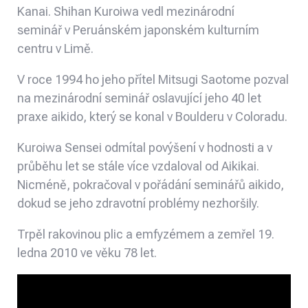
Kanai.
Shihan Kuroiwa vedl
mezinárodní
seminář
v
Peruánském japonském kulturním
centru v Limě.
V roce 1994
ho jeho přítel Mitsugi Saotome pozval
na
mezinárodní seminář
oslavující jeho 40 let
praxe aikido, který se konal v Boulderu v Coloradu.
Kuroiwa Sensei odmítal povýšení v hodnosti a v
průběhu let se stále více vzdaloval od Aikikai.
Nicméně, pokračoval v pořádání seminářů aikido,
dokud se jeho zdravotní problémy nezhoršily.
Trpěl rakovinou plic a emfyzémem a zemřel 19.
ledna 2010 ve věku 78 let.