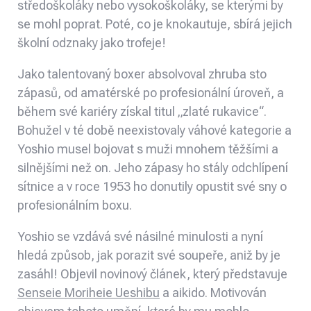
středoškoláky nebo vysokoškoláky, se kterými by
se mohl poprat. Poté, co je knokautuje, sbírá jejich
školní odznaky jako trofeje!
Jako talentovaný boxer absolvoval zhruba sto
zápasů, od amatérské po profesionální úroveň, a
během své kariéry získal titul „zlaté rukavice“.
Bohužel v té době neexistovaly váhové kategorie a
Yoshio musel bojovat s muži mnohem těžšími a
silnějšími než on. Jeho zápasy ho stály odchlípení
sítnice a v roce 1953 ho donutily opustit své sny o
profesionálním boxu.
Yoshio se vzdává své násilné minulosti a nyní
hledá způsob, jak porazit své soupeře, aniž by je
zasáhl! Objevil novinový článek, který představuje
Senseie Moriheie Ueshibu
a aikido. Motivován