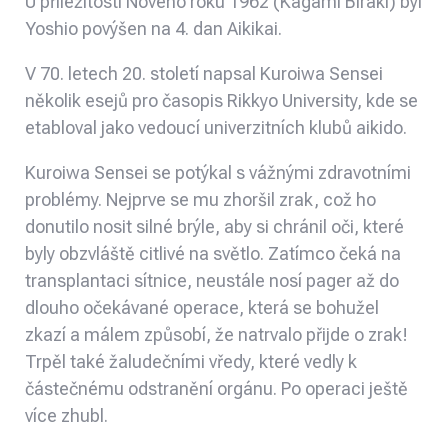
U příležitosti Nového roku 1962 (K
agami Biraki)
byl
Yoshio povýšen na 4. dan Aikikai.
V 70. letech 20. století napsal Kuroiwa Sensei
několik esejů pro časopis Rikkyo University, kde se
etabloval jako vedoucí univerzitních klubů aikido.
Kuroiwa Sensei se potýkal s vážnými zdravotními
problémy. Nejprve se mu zhoršil zrak, což ho
donutilo nosit silné brýle, aby si chránil oči, které
byly obzvláště citlivé na světlo. Zatímco čeká na
transplantaci sítnice, neustále nosí pager až do
dlouho očekávané operace, která se bohužel
zkazí a málem způsobí, že natrvalo přijde o zrak!
Trpěl také žaludečními vředy, které vedly k
částečnému odstranění orgánu. Po operaci ještě
více zhubl.