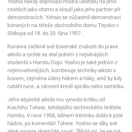
Yoshio někdy doprovází mistra Ueshibu na jeho
cestách jako otomo
a slouží jako jeho partner při
demonstracích. Yohsio se zúčastnil
demonstrací
konaných na střeše obchodního domu Toyoko v
Shibuya od 18. do 20. října 1957
.
Kuroiwa začlenil své boxerské znalosti do praxe
aikido a rychle se stal jedním z nejsilnějších
studentů v Hombu Dojo. Yoshio je také jedním z
nejinovativnějších, kombinuje techniky aikido s
boxem, zejména údery hákem a háky, aniž by kdy
natáhl ruce, a zároveň kreslí spirálu nebo osmičku.
Jeho
atypické aikido mu vyneslo kritiku od
Koichiho Toheie, tehdejšího technického ředitele
Hombu. V roce 1958, během tréninku došlo k jisté
hádce, po komentáři Toheie.
Yoshio se díky své
silné povaze okamžitě ozval: “Říkáš mi, že se mě