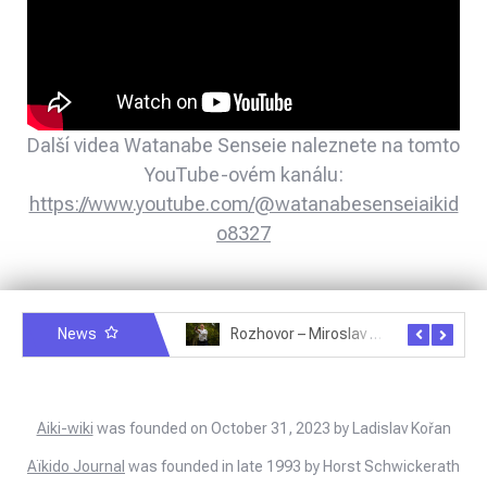
Další videa Watanabe Senseie naleznete na tomto
YouTube-ovém kanálu:
https://www.youtube.com/@watanabesenseiaikid
o8327
News
Rozhovor – Michele Quaranta – 2.7.2025
Rozhovor – Miroslav Šmíd – 22.3.2025
Aiki-wiki
was founded on October 31, 2023 by Ladislav Kořan
Aïkido Journal
was founded in late 1993 by Horst Schwickerath