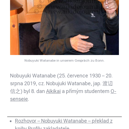
Nobuyuki Watanabe in unserem Gespräch zu Bonn.
Nobuyuki Watanabe (25. července 1930 – 20.
srpna 2019, cz. Nobujuki Watanabe, jap. 渡辺
信之)
byl 8. dan
Aikikai
a přímým studentem
O-
senseie
.
Rozhovor – Nobuyuki Watanabe – překlad z
knihy Profily zakladatele