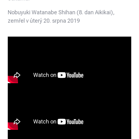
Nobuyuki Watanabe Shihan (8. dan Aikikai),
zemřel v úterý 20. srpna 2019