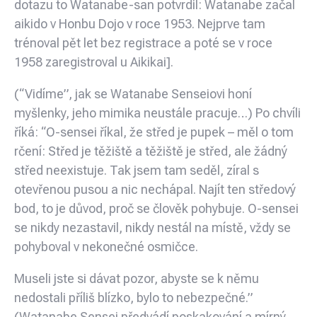
dotazu to Watanabe-san potvrdil: Watanabe začal
aikido v Honbu Dojo v roce 1953. Nejprve tam
trénoval pět let bez registrace a poté se v roce
1958 zaregistroval u Aikikai].
(“Vidíme”, jak se Watanabe Senseiovi honí
myšlenky, jeho mimika neustále pracuje…) Po chvíli
říká: “O-sensei říkal, že střed je pupek – měl o tom
rčení: Střed je těžiště a těžiště je střed, ale žádný
střed neexistuje. Tak jsem tam seděl, zíral s
otevřenou pusou a nic nechápal. Najít ten středový
bod, to je důvod, proč se člověk pohybuje. O-sensei
se nikdy nezastavil, nikdy nestál na místě, vždy se
pohyboval v nekonečné osmičce.
Museli jste si dávat pozor, abyste se k němu
nedostali příliš blízko, bylo to nebezpečné.”
(Watanabe Sensei předvádí poskakování a mírný