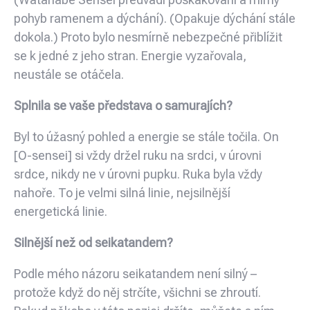
pohyb ramenem a dýchání). (Opakuje dýchání stále
dokola.) Proto bylo nesmírně nebezpečné přiblížit
se k jedné z jeho stran. Energie vyzařovala,
neustále se otáčela.
Splnila se vaše představa o samurajích?
Byl to úžasný pohled a energie se stále točila. On
[O-sensei] si vždy držel ruku na srdci, v úrovni
srdce, nikdy ne v úrovni pupku. Ruka byla vždy
nahoře. To je velmi silná linie, nejsilnější
energetická linie.
Silnější než od seikatandem?
Podle mého názoru seikatandem není silný –
protože když do něj strčíte, všichni se zhroutí.