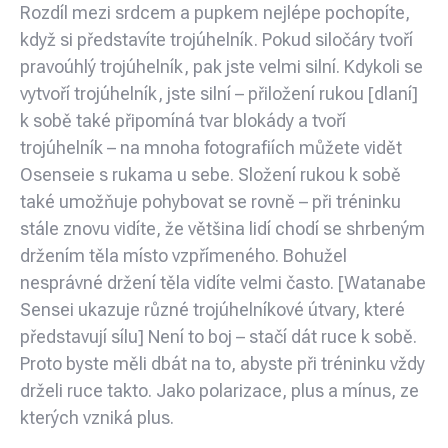
Rozdíl mezi srdcem a pupkem nejlépe pochopíte,
když si představíte trojúhelník. Pokud siločáry tvoří
pravoúhlý trojúhelník, pak jste velmi silní. Kdykoli se
vytvoří trojúhelník, jste silní – přiložení rukou [dlaní]
k sobě také připomíná tvar blokády a tvoří
trojúhelník – na mnoha fotografiích můžete vidět
Osenseie s rukama u sebe. Složení rukou k sobě
také umožňuje pohybovat se rovně – při tréninku
stále znovu vidíte, že většina lidí chodí se shrbeným
držením těla místo vzpřímeného. Bohužel
nesprávné držení těla vidíte velmi často. [Watanabe
Sensei ukazuje různé trojúhelníkové útvary, které
představují sílu] Není to boj – stačí dát ruce k sobě.
Proto byste měli dbát na to, abyste při tréninku vždy
drželi ruce takto. Jako polarizace, plus a mínus, ze
kterých vzniká plus.