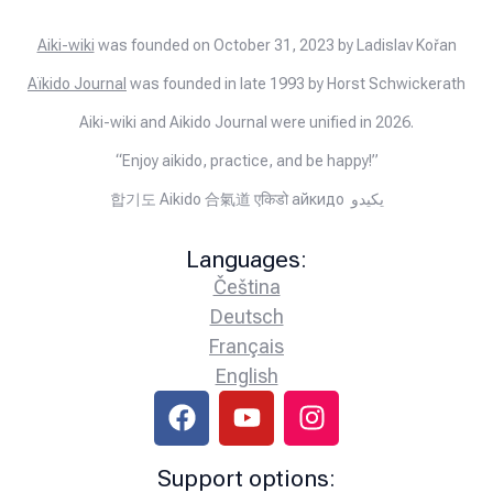
Aiki-wiki
was founded on October 31, 2023 by Ladislav Kořan
Aïkido Journal
was founded in late 1993 by Horst Schwickerath
Aiki-wiki and Aikido Journal were unified in 2026.
“Enjoy aikido, practice, and be happy!”
합기도 Aikido 合氣道 एकिडो айкидо يكيدو
Languages:
Čeština
Deutsch
Français
English
Support options: