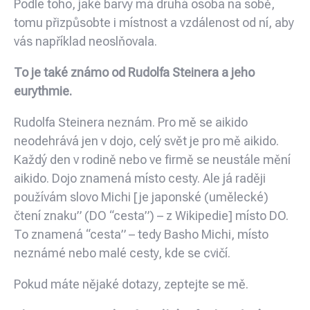
Podle toho, jaké barvy má druhá osoba na sobě,
tomu přizpůsobte i místnost a vzdálenost od ní, aby
vás například neoslňovala.
To je také známo od Rudolfa Steinera a jeho
eurythmie.
Rudolfa Steinera neznám. Pro mě se aikido
neodehrává jen v dojo, celý svět je pro mě aikido.
Každý den v rodině nebo ve firmě se neustále mění
aikido. Dojo znamená místo cesty. Ale já raději
používám slovo Michi [je japonské (umělecké)
čtení znaku” (DO “cesta”) – z Wikipedie] místo DO.
To znamená “cesta” – tedy Basho Michi, místo
neznámé nebo malé cesty, kde se cvičí.
Pokud máte nějaké dotazy, zeptejte se mě.