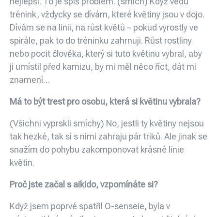
nejlepší. To je spíš problém. (smích) Když vedu
trénink, vždycky se dívám, které květiny jsou v dojo.
Dívám se na linii, na růst květů – pokud vyrostly ve
spirále, pak to do tréninku zahrnuji. Růst rostliny
nebo pocit člověka, který si tuto květinu vybral, aby
ji umístil před kamizu, by mi měl něco říct, dát mi
znamení…
Má to být trest pro osobu, která si květinu vybrala?
(Všichni vyprskli smíchy) No, jestli ty květiny nejsou
tak hezké, tak si s nimi zahraju pár triků. Ale jinak se
snažím do pohybu zakomponovat krásné linie
květin.
Proč jste začal s aikido, vzpomínáte si?
Když jsem poprvé spatřil O-senseie, byla v