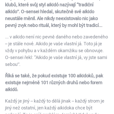
klubů, které svůj styl aikidó nazývají “tradiční
aikido”. O-sensei hledal, skutečně své aikido
neustále měnil. Ale nikdy neexistovalo nic jako
pevný zvyk nebo rituál, který by mohl být tradicí…
… v aikido není nic pevně daného nebo zavedeného
– je stále nové. Aikido je vaše vlastní já. Toto já je
vždy v pohybu a v každém okamžiku se obnovuje.
O-sensei řekl: “Aikido je vaše vlastní já, vy jste sami
sebou”.
Říká se také, že pokud existuje 100 aikidoků, pak
existuje nejméně 101 různých druhů nebo forem
aikidó.
Každý je jiný – každý to dělá jinak – každý strom je
jiný než ostatní, jen každý aikidoka chce být