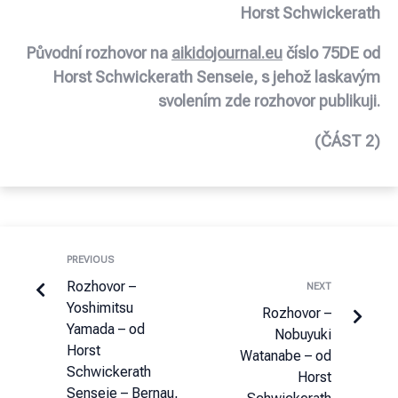
Horst Schwickerath
Původní rozhovor na
aikidojournal.eu
č
íslo 75DE
od
H
orst Schwickerath Senseie, s jehož laskavým
svolením zde rozhovor publikuji.
(
ČÁST 2
)
PREVIOUS
Rozhovor –
NEXT
Yoshimitsu
Rozhovor –
Yamada – od
Nobuyuki
Horst
Watanabe – od
Schwickerath
Horst
Senseie – Bernau,