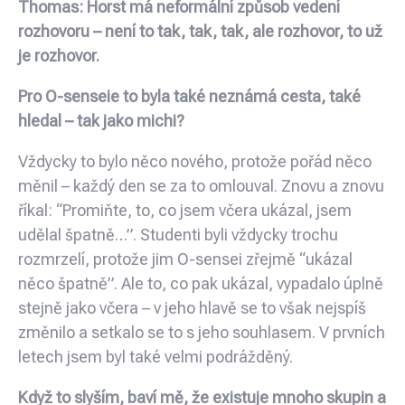
Thomas: Horst má neformální způsob vedení
rozhovoru – není to tak, tak, tak, ale rozhovor, to už
je rozhovor.
Pro O-senseie to byla také neznámá cesta, také
hledal – tak jako michi?
Vždycky to bylo něco nového, protože pořád něco
měnil – každý den se za to omlouval. Znovu a znovu
říkal: “Promiňte, to, co jsem včera ukázal, jsem
udělal špatně…”. Studenti byli vždycky trochu
rozmrzelí, protože jim O-sensei zřejmě “ukázal
něco špatně”. Ale to, co pak ukázal, vypadalo úplně
stejně jako včera – v jeho hlavě se to však nejspíš
změnilo a setkalo se to s jeho souhlasem. V prvních
letech jsem byl také velmi podrážděný.
Když to slyším, baví mě, že existuje mnoho skupin a