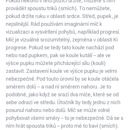
Pokud někoho v této pozici držíte, můžete s ním
provádět spoustu triků (smích). To nemůžete,
pokud držíte ruku v oblasti srdce. Střed, pupek, je
nejsilnější. Rád používám imaginární míč k
vizualizaci a vysvětlení pohybů, například progresí.
Míč je vizuálně srozumitelný, zejména v oblasti Ki
progrese. Pokud se tedy tato koule nachází pod
nebo nad pupkem, pak se koule kutálí – ale ve
výšce pupku můžete přicházející sílu (kouli)
zastavit. Zastavení koule ve výšce pupku je velmi
nebezpečné. Pod touto úrovní by se koule otáčela
směrem dolů – a nad ní směrem nahoru. Je to
podobné, jako když se srazí dva míče, které se od
sebe odrazí ve středu. Útočník by tedy jednu z nich
posunul nahoru nebo dolů. Míč se může volně
pohybovat všemi směry – to je nebezpečné. Dá se s
ním hrát spousta triků – proto mě to baví (smích).