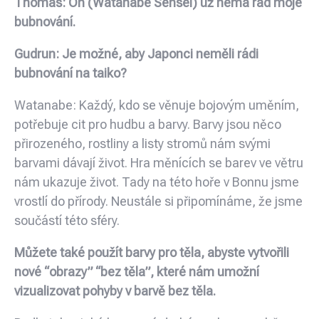
Thomas: On (
Watanabe Sensei
) už nemá rád moje
bubnování.
Gudrun: Je možné, aby Japonci neměli rádi
bubnování na taiko?
Watanabe: Každý, kdo se věnuje bojovým uměním,
potřebuje cit pro hudbu a barvy. Barvy jsou něco
přirozeného, rostliny a listy stromů nám svými
barvami dávají život. Hra měnících se barev ve větru
nám ukazuje život. Tady na této hoře v Bonnu jsme
vrostlí do přírody. Neustále si připomínáme, že jsme
součástí této sféry.
Můžete také použít barvy pro těla, abyste vytvořili
nové “obrazy” “bez těla”, které nám umožní
vizualizovat pohyby v barvě bez těla.