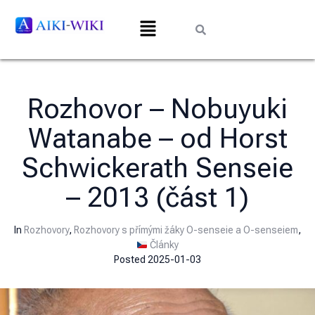
Rozhovor – Nobuyuki
Watanabe – od Horst
Schwickerath Senseie
– 2013 (část 1)
In
Rozhovory
,
Rozhovory s přímými žáky O-senseie a O-senseiem
,
Články
Posted
2025-01-03