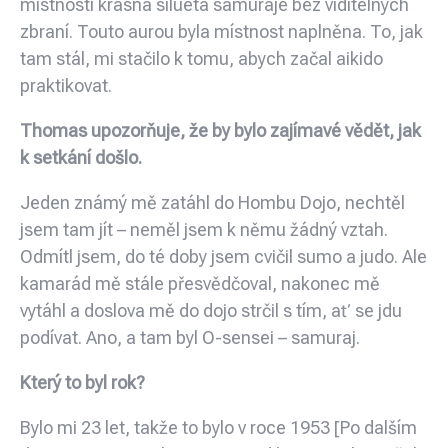
místnosti krásná silueta samuraje bez viditelných
zbraní. Touto aurou byla místnost naplněna. To, jak
tam stál, mi stačilo k tomu, abych začal aikido
praktikovat.
Thomas upozorňuje, že by bylo zajímavé vědět, jak
k setkání došlo.
Jeden známý mě zatáhl do Hombu Dojo, nechtěl
jsem tam jít – neměl jsem k němu žádný vztah.
Odmítl jsem, do té doby jsem cvičil sumo a judo. Ale
kamarád mě stále přesvědčoval, nakonec mě
vytáhl a doslova mě do dojo strčil s tím, ať se jdu
podívat. Ano, a tam byl O-sensei – samuraj.
Který to byl rok?
Bylo mi 23 let, takže to bylo v roce 1953 [Po dalším