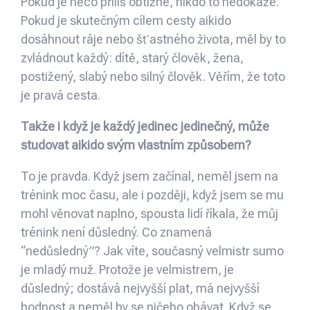
Pokud je něco příliš obtížné, nikdo to nedokáže.
Pokud je skutečným cílem cesty aikido
dosáhnout ráje nebo šťastného života, měl by to
zvládnout každý: dítě, starý člověk, žena,
postižený, slabý nebo silný člověk. Věřím, že toto
je pravá cesta.
Takže i když je každý jedinec jedinečný, může
studovat aikido svým vlastním způsobem?
To je pravda. Když jsem začínal, neměl jsem na
trénink moc času, ale i později, když jsem se mu
mohl věnovat naplno, spousta lidí říkala, že můj
trénink není důsledný. Co znamená
“nedůsledný”? Jak víte, současný velmistr sumo
je mladý muž. Protože je velmistrem, je
důsledný; dostává nejvyšší plat, má nejvyšší
hodnost a neměl by se ničeho obávat. Když se