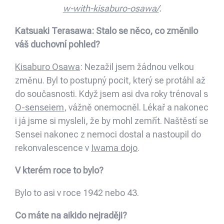
w-with-kisaburo-osawa/
.
Katsuaki Terasawa: Stalo se něco, co změnilo
váš duchovní pohled?
Kisaburo Osawa
: Nezažil jsem žádnou velkou
změnu. Byl to postupný pocit, který se protáhl až
do současnosti. Když jsem asi dva roky trénoval s
O-senseiem
, vážně onemocněl. Lékař a nakonec
i já jsme si mysleli, že by mohl zemřít. Naštěstí se
Sensei nakonec z nemoci dostal a nastoupil do
rekonvalescence v
Iwama dojo
.
V kterém roce to bylo?
Bylo to asi v roce 1942 nebo 43.
Co máte na aikido nejraději?