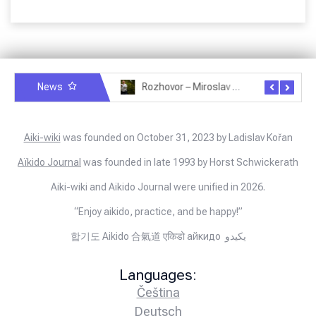
News
Rozhovor – Miroslav Šmíd – 22.3.2025
Rozhovor – Joël Roche – 12.4.2025 – Praha, Karlín
Aiki-wiki
was founded on October 31, 2023 by Ladislav Kořan
Aïkido Journal
was founded in late 1993 by Horst Schwickerath
Aiki-wiki and Aikido Journal were unified in 2026.
“Enjoy aikido, practice, and be happy!”
합기도 Aikido 合氣道 एकिडो айкидо يكيدو
Languages:
Čeština
Deutsch