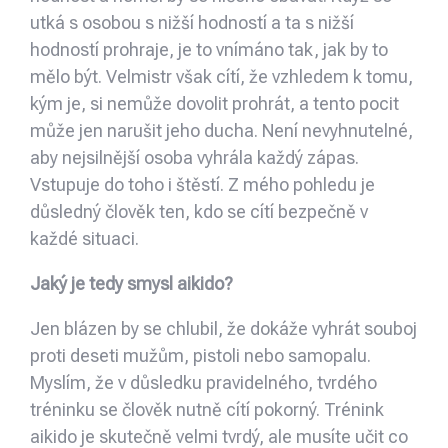
utká s osobou s nižší hodností a ta s nižší
hodností prohraje, je to vnímáno tak, jak by to
mělo být. Velmistr však cítí, že vzhledem k tomu,
kým je, si nemůže dovolit prohrát, a tento pocit
může jen narušit jeho ducha. Není nevyhnutelné,
aby nejsilnější osoba vyhrála každý zápas.
Vstupuje do toho i štěstí. Z mého pohledu je
důsledný člověk ten, kdo se cítí bezpečně v
každé situaci.
Jaký je tedy smysl aikido?
Jen blázen by se chlubil, že dokáže vyhrát souboj
proti deseti mužům, pistoli nebo samopalu.
Myslím, že v důsledku pravidelného, tvrdého
tréninku se člověk nutně cítí pokorný. Trénink
aikido je skutečně velmi tvrdý, ale musíte učit co