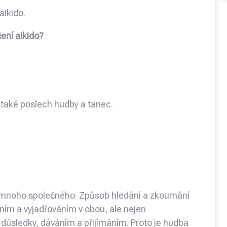
aikido.
ení aikido?
 také poslech hudby a tanec.
í mnoho společného. Způsob hledání a zkoumání
šením a vyjadřováním v obou, ale nejen
 důsledky, dáváním a přijímáním. Proto je hudba