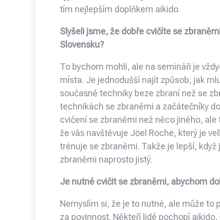
tím nejlepším doplňkem aikido.
Slyšeli jsme, že dobře cvičíte se zbraněmi
Slovensku?
To bychom mohli, ale na semináři je vždyck
místa. Je jednodušší najít způsob, jak mlu
současně techniky beze zbraní než se zbr
technikách se zbraněmi a začátečníky doh
cvičení se zbraněmi než něco jiného, ale to
že vás navštěvuje Jöel Roche, který je v
trénuje se zbraněmi. Takže je lepší, když j
zbraněmi naprosto jistý.
Je nutné cvičit se zbraněmi, abychom dok
Nemyslím si, že je to nutné, ale může to 
za povinnost. Někteří lidé pochopí aikido, 