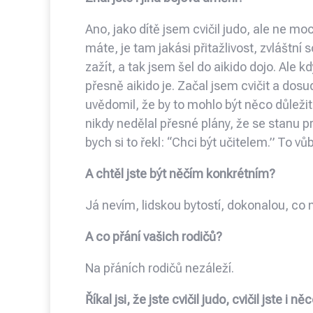
Ano, jako dítě jsem cvičil judo, ale ne moc
máte, je tam jakási přitažlivost, zvláštní
zažít, a tak jsem šel do aikido dojo. Ale 
přesně aikido je. Začal jsem cvičit a dos
uvědomil, že by to mohlo být něco důleži
nikdy nedělal přesné plány, že se stanu p
bych si to řekl: “Chci být učitelem.” To vů
A chtěl jste být něčím konkrétním?
Já nevím, lidskou bytostí, dokonalou, co n
A co přání vašich rodičů?
Na přáních rodičů nezáleží.
Říkal jsi, že jste cvičil judo, cvičil jste i n