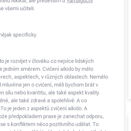
elů Aikikai, ale především u
Yamaguchi
se všemi učiteli.
nějak specificky.
o je rozvíjet v člověku co nejvíce lidských
e jedním směrem. Cvičení aikido by mělo
ěrech, aspektech, v různých oblastech. Nemělo
ud mluvíme jen o cvičení, měli bychom brát v
 sílu nebo kvantitu, ale také aspekt kvality.
silné, ale také zdravé a spolehlivé. A co
o je jeden z aspektů cvičení aikido. A
otože předpokladem praxe je zanechat odporu,
 se s konfliktem něco pozitivního udělat. To