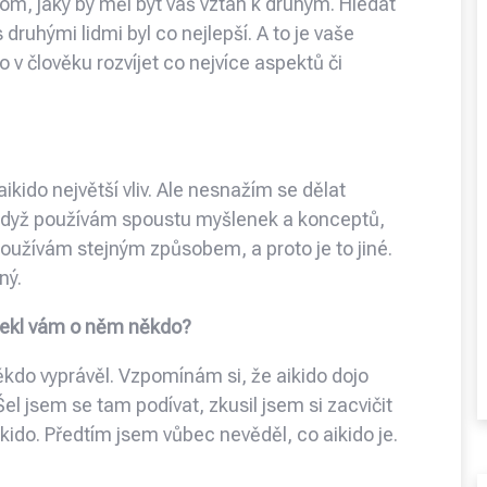
om, jaký by měl být váš vztah k druhým. Hledat
druhými lidmi byl co nejlepší. A to je vaše
 v člověku rozvíjet co nejvíce aspektů či
ido největší vliv. Ale nesnažím se dělat
i když používám spoustu myšlenek a konceptů,
oužívám stejným způsobem, a proto je to jiné.
ný.
 Řekl vám o něm někdo?
kdo vyprávěl. Vzpomínám si, že aikido dojo
Šel jsem se tam podívat, zkusil jsem si zacvičit
aikido. Předtím jsem vůbec nevěděl, co aikido je.