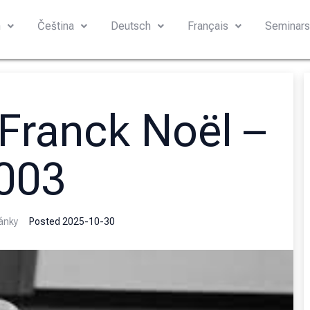
h
Čeština
Deutsch
Français
Seminar
Franck Noël –
003
ánky
Posted
2025-10-30