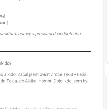
ová
azín)
korektura, opravy a přepsání do jednotného
ikido?
aikido. Začal jsem cvičit v roce 1968 v Paříži.
l do Tokia, do
Aikikai Hombu Dojo
, kde jsem byl