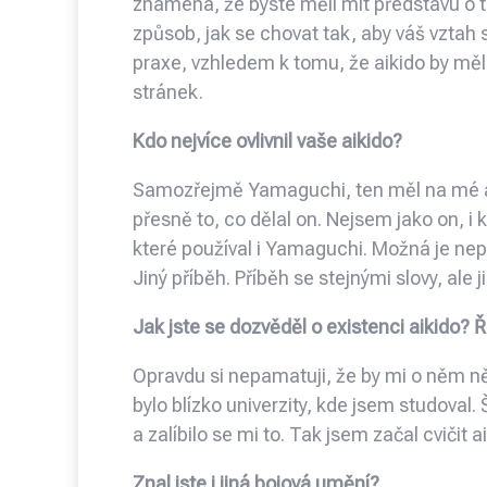
znamená, že byste měli mít představu o t
způsob, jak se chovat tak, aby váš vztah s 
praxe, vzhledem k tomu, že aikido by mělo
stránek.
Kdo nejvíce ovlivnil vaše aikido?
Samozřejmě Yamaguchi, ten měl na mé aik
přesně to, co dělal on. Nejsem jako on, 
které používal i Yamaguchi. Možná je nep
Jiný příběh. Příběh se stejnými slovy, ale ji
Jak jste se dozvěděl o existenci aikido?
Opravdu si nepamatuji, že by mi o něm ně
bylo blízko univerzity, kde jsem studoval. 
a zalíbilo se mi to. Tak jsem začal cvičit 
Znal jste i jiná bojová umění?