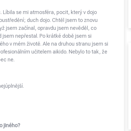
. Líbila se mi atmosféra, pocit, který v dojo
 soustředění; duch dojo. Chtěl jsem to znovu
když jsem začínal, opravdu jsem nevěděl, co
ud jsem nepřestal. Po krátké době jsem si
tého v mém životě. Ale na druhou stranu jsem si
rofesionálním učitelem aikido. Nebylo to tak, že
bec ne.
ejúplnější.
ěco jiného?