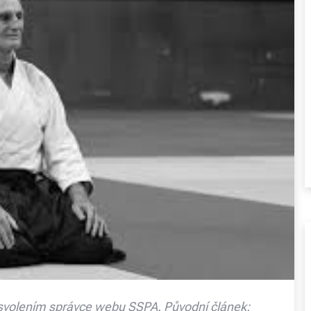
svolením správce webu SSPA. Původní článek: