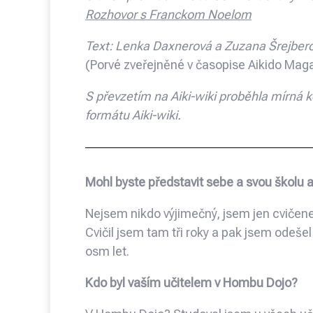
Rozhovor s Franckom Noelom
Text: Lenka Daxnerová a Zuzana Šrejber
(Porvé zveřejněné v časopise Aikido Mag
S převzetím na Aiki-wiki proběhla mírná 
formátu Aiki-wiki.
Mohl byste představit sebe a svou školu a
Nejsem nikdo výjimečný, jsem jen cvičenec 
Cvičil jsem tam tři roky a pak jsem odeše
osm let.
Kdo byl vaším učitelem v Hombu Dojo?