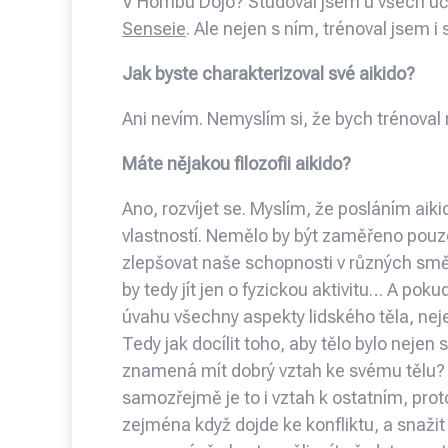
V Hombu Dojo? Studoval jsem u všech učit
Senseie
. Ale nejen s ním, trénoval jsem i 
Jak byste charakterizoval své aikido?
Ani nevím. Nemyslím si, že bych trénoval 
Máte nějakou filozofii aikido?
Ano, rozvíjet se. Myslím, že posláním aikid
vlastností. Nemělo by být zaměřeno pouz
zlepšovat naše schopnosti v různých sm
by tedy jít jen o fyzickou aktivitu… A pok
úvahu všechny aspekty lidského těla, nejen
Tedy jak docílit toho, aby tělo bylo nejen 
znamená mít dobrý vztah ke svému tělu? T
samozřejmě je to i vztah k ostatním, pr
zejména když dojde ke konfliktu, a snažit