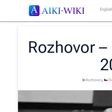
Englis
Rozhovor – 
2
In
Rozhovory
,
Čl