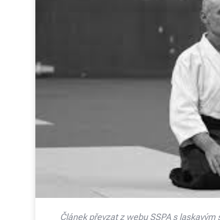
Článek převzat z webu
SSPA
s laskavým 