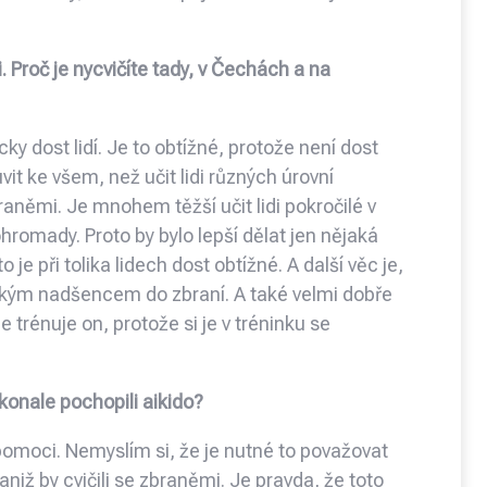
. Proč je nycvičíte tady, v Čechách a na
y dost lidí. Je to obtížné, protože není dost
vit ke všem, než učit lidi různých úrovní
aněmi. Je mnohem těžší učit lidi pokročilé v
romady. Proto by bylo lepší dělat jen nějaká
 je při tolika lidech dost obtížné. A další věc je,
elkým nadšencem do zbraní. A také velmi dobře
e trénuje on, protože si je v tréninku se
onale pochopili aikido?
pomoci. Nemyslím si, že je nutné to považovat
aniž by cvičili se zbraněmi. Je pravda, že toto