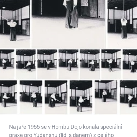
Na jaře 1955 se v
Hombu Dojo
konala speciální
praxe pro Yudanshu (lidi s danem) z celého