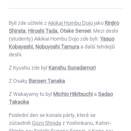
Byli zde učitelé z
Aikikai Hombu Dojo
jako
Rinjiro
Shirata
,
Hiroshi Tada
, Otake Sensei
. Mezi deshi
(studenty) Aikikai Hombu Dojo zde byli:
Yasuo
Kobayashi
,
Nobuyoshi Tamura
a další tehdejší
deshi.
Z Kyushu zde byl
Kanshu Sunadamori
Z Osaky
Bansen Tanaka
Z Wakayamy tu byl
Michio Hikitsuchi
a
Sadao
Takaoka
Poslední den se konala párty, které se
zúčastnili
Gozo Shioda
z Yoshinkanu, Katori-
Shinto-ryu Seiichi Sugano Sensei, z Koga-ryu