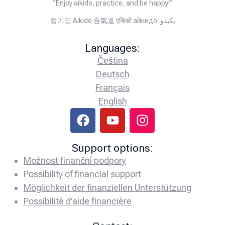
“Enjoy aikido, practice, and be happy!”
합기도 Aikido 合氣道 एकिडो айкидо يكيدو
Languages:
Čeština
Deutsch
Français
English
Support options:
Možnost finanční podpory
Possibility of financial support
Möglichkeit der finanziellen Unterstützung
Possibilité d’aide financière