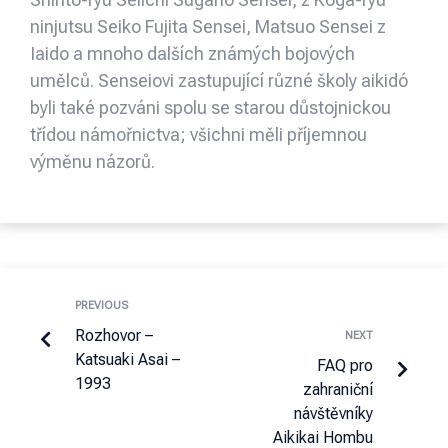
ninjutsu Seiko Fujita Sensei, Matsuo Sensei z
Iaido a mnoho dalších známých bojových
umělců. Senseiovi zastupující různé školy aikidó
byli také pozváni spolu se starou důstojnickou
třídou námořnictva; všichni měli příjemnou
výměnu názorů.
PREVIOUS
Rozhovor –
NEXT
Katsuaki Asai –
FAQ pro
1993
zahraniční
návštěvníky
Aikikai Hombu