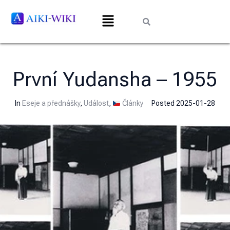
První Yudansha – 1955
In
Eseje a přednášky
,
Událost
,
Články
Posted
2025-01-28