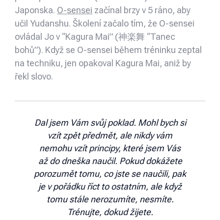
Japonska.
O-sensei
začínal brzy v 5 ráno, aby
učil Yudanshu. Školení začalo tím, že O-sensei
ovládal Jo v “Kagura Mai” (神楽舞 “Tanec
bohů”). Když se O-sensei během tréninku zeptal
na techniku, jen opakoval Kagura Mai, aniž by
řekl slovo.
Dal jsem Vám svůj poklad. Mohl bych si
vzít zpět předmět, ale nikdy vám
nemohu vzít principy, které jsem Vás
až do dneška naučil. Pokud dokážete
porozumět tomu, co jste se naučili, pak
je v pořádku říct to ostatním, ale když
tomu stále nerozumíte, nesmíte.
Trénujte, dokud žijete.