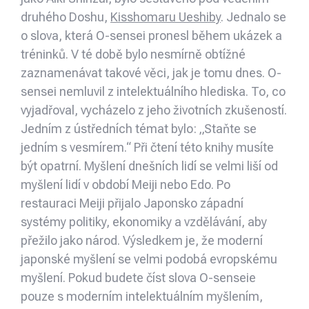
druhého Doshu,
Kisshomaru Ueshiby
. Jednalo se
o slova, která O-sensei pronesl během ukázek a
tréninků. V té době bylo nesmírně obtížné
zaznamenávat takové věci, jak je tomu dnes. O-
sensei nemluvil z intelektuálního hlediska. To, co
vyjadřoval, vycházelo z jeho životních zkušeností.
Jedním z ústředních témat bylo: „Staňte se
jedním s vesmírem.“ Při čtení této knihy musíte
být opatrní. Myšlení dnešních lidí se velmi liší od
myšlení lidí v období Meiji nebo Edo. Po
restauraci Meiji přijalo Japonsko západní
systémy politiky, ekonomiky a vzdělávání, aby
přežilo jako národ. Výsledkem je, že moderní
japonské myšlení se velmi podobá evropskému
myšlení. Pokud budete číst slova O-senseie
pouze s moderním intelektuálním myšlením,