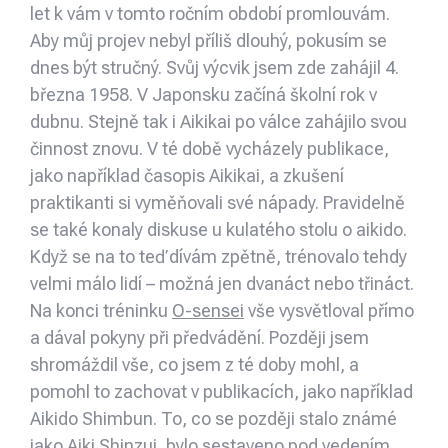
let k vám v tomto ročním období promlouvám.
Aby můj projev nebyl příliš dlouhý, pokusím se
dnes být stručný. Svůj výcvik jsem zde zahájil 4.
března 1958. V Japonsku začíná školní rok v
dubnu. Stejně tak i Aikikai po válce zahájilo svou
činnost znovu. V té době vycházely publikace,
jako například časopis Aikikai, a zkušení
praktikanti si vyměňovali své nápady. Pravidelně
se také konaly diskuse u kulatého stolu o aikido.
Když se na to teď dívám zpětně, trénovalo tehdy
velmi málo lidí – možná jen dvanáct nebo třináct.
Na konci tréninku
O-sensei
vše vysvětloval přímo
a dával pokyny při předvádění. Později jsem
shromáždil vše, co jsem z té doby mohl, a
pomohl to zachovat v publikacích, jako například
Aikido Shimbun. To, co se později stalo známé
jako Aiki Shinzui, bylo sestaveno pod vedením