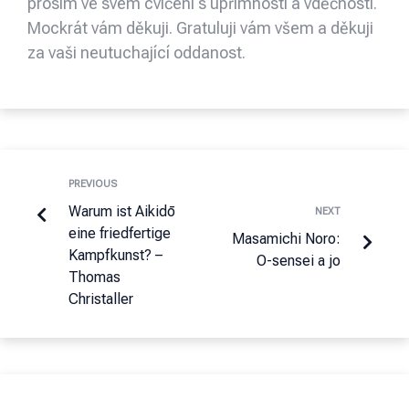
prosím ve svém cvičení s upřímností a vděčností.
Mockrát vám děkuji. Gratuluji vám všem a děkuji
za vaši neutuchající oddanost.
PREVIOUS
Warum ist Aikidō
NEXT
eine friedfertige
Masamichi Noro:
Kampfkunst? –
O-sensei a jo
Thomas
Christaller