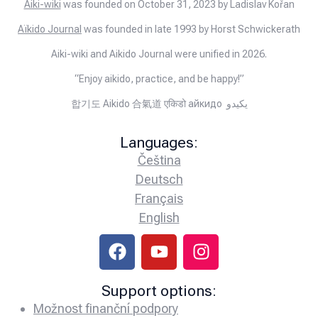
Aiki-wiki
was founded on October 31, 2023 by Ladislav Kořan
Aïkido Journal
was founded in late 1993 by Horst Schwickerath
Aiki-wiki and Aikido Journal were unified in 2026.
“Enjoy aikido, practice, and be happy!”
합기도 Aikido 合氣道 एकिडो айкидо يكيدو
Languages:
Čeština
Deutsch
Français
English
Support options:
Možnost finanční podpory