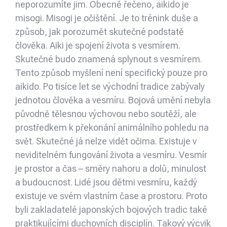
neporozumíte jim. Obecně řečeno, aikido je
misogi. Misogi je očištění. Je to trénink duše a
způsob, jak porozumět skutečné podstatě
člověka. Aiki je spojení života s vesmírem.
Skutečné budo znamená splynout s vesmírem.
Tento způsob myšlení není specifický pouze pro
aikido. Po tisíce let se východní tradice zabývaly
jednotou člověka a vesmíru. Bojová umění nebyla
původně tělesnou výchovou nebo soutěží, ale
prostředkem k překonání animálního pohledu na
svět. Skutečné já nelze vidět očima. Existuje v
neviditelném fungování života a vesmíru. Vesmír
je prostor a čas – směry nahoru a dolů, minulost
a budoucnost. Lidé jsou dětmi vesmíru, každý
existuje ve svém vlastním čase a prostoru. Proto
byli zakladatelé japonských bojových tradic také
praktikujícími duchovních disciplín. Takový výcvik