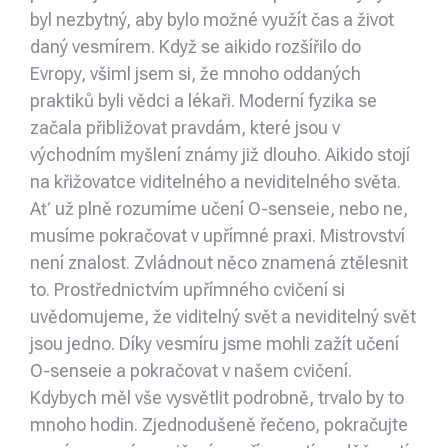
byl nezbytný, aby bylo možné využít čas a život
daný vesmírem. Když se aikido rozšířilo do
Evropy, všiml jsem si, že mnoho oddaných
praktiků byli vědci a lékaři. Moderní fyzika se
začala přibližovat pravdám, které jsou v
východním myšlení známy již dlouho. Aikido stojí
na křižovatce viditelného a neviditelného světa.
Ať už plně rozumíme učení O-senseie, nebo ne,
musíme pokračovat v upřímné praxi. Mistrovství
není znalost. Zvládnout něco znamená ztělesnit
to. Prostřednictvím upřímného cvičení si
uvědomujeme, že viditelný svět a neviditelný svět
jsou jedno. Díky vesmíru jsme mohli zažít učení
O-senseie a pokračovat v našem cvičení.
Kdybych měl vše vysvětlit podrobně, trvalo by to
mnoho hodin. Zjednodušeně řečeno, pokračujte