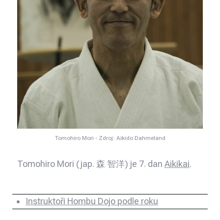
Tomohiro Mori - Zdroj: Aikido Dahmeland
Tomohiro Mori (jap. 森 智洋) je 7. dan
Aikikai
.
Instruktoři Hombu Dojo podle roku