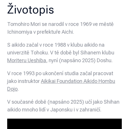
Životopis
Tomohiro Mori se narodil v roce 1969 ve městě
Ichinomiya v prefektuře Aichi.
S aikido začal v roce 1988 v klubu aikido na
univerzitě Tohoku. V té době byl Sihanem klubu
Moriteru Ueshiba
, nyní (napsáno 2025) Doshu.
V roce 1993 po ukončení studia začal pracovat
jako instruktor
Aikikai Foundation Aikido Hombu
Dojo
.
V současné době (napsáno 2025) učí jako Shihan
aikido mnoho lidí v Japonsku i v zahraničí.