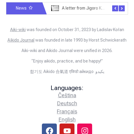
News
Exploring Historical Photos – Postcard from the Kwantung Army
A letter from Jigoro Kano to Moritaka Ueshiba
Aiki-wiki
was founded on October 31, 2023 by Ladislav Kořan
Aïkido Journal
was founded in late 1993 by Horst Schwickerath
Aiki-wiki and Aikido Journal were unified in 2026.
“Enjoy aikido, practice, and be happy!”
합기도 Aikido 合氣道 एकिडो айкидо يكيدو
Languages:
Čeština
Deutsch
Français
English