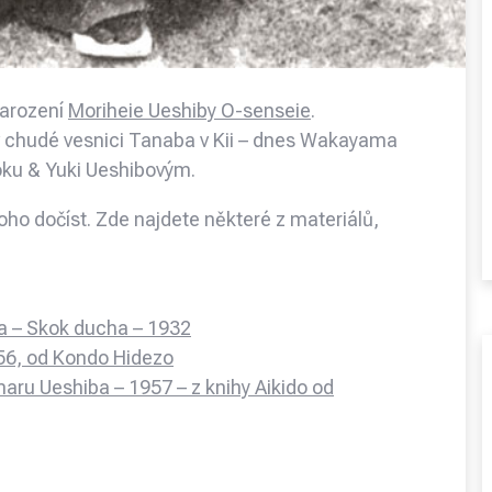
narození
Moriheie Ueshiby O-senseie
.
 v chudé vesnici Tanaba v Kii – dnes Wakayama
roku & Yuki Ueshibovým.
ho dočíst. Zde najdete některé z materiálů,
a – Skok ducha – 1932
956, od Kondo Hidezo
aru Ueshiba – 1957 – z knihy Aikido od