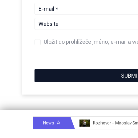
Uložit do prohlížeče jméno, e-mail a 
News
Rozhovor – Michele Quaranta – 2.7.2025