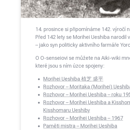
14. prosince si připomínáme 142. výročí 
Před 142 lety se Morihei Ueshiba narodil
– jako syn politicky aktivního farmáře Yo
O O-senseiovi se můžete na Aiki-wiki mno
které jsou s ním úzce spojeny:
Morihei Ueshiba 植芝 盛平
Rozhovor – Moritaka (Morihei) Ueshib
Rozhovor – Morihei Ueshiba – roku 1
Rozhovor – Morihei Ueshiba a Kisshom
Kisshomaru Ueshiby
Rozhovor – Morihei Ueshiba – 1967
Paměti mistra – Morihei Ueshiba