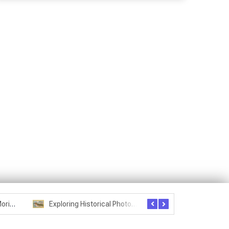
Seznam studentů Moriheie Ueshiby
Exploring Historical Photos – Postcard from the Kwantung Army