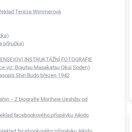
 překlad Tereza Wimmerová
čka)
 příručka)
ENSEIOVI INSTRUKTÁŽNÍ FOTOGRAFIE
ce viz:
Bojutsu Masakatsu Okui Soden
)
časopis Shin Budo březen 1942
shin – Z biografie Moriheie Ueshiby od
eklad facebookového příspěvku Aikido
 překlad facebookového příspěvku Aikido