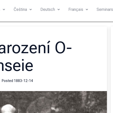
h
Čeština
Deutsch
Français
Seminar
arození O-
nseie
Posted
1883-12-14