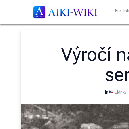
Englis
Výročí n
se
In
Články