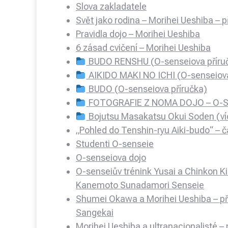
Slova zakladatele
Svět jako rodina – Morihei Ueshiba –
Pravidla dojo – Morihei Ueshiba
6 zásad cvičení – Morihei Ueshiba
BUDO RENSHU (O-senseiova příru
AIKIDO MAKI NO ICHI (O-senseiova
BUDO (O-senseiova příručka)
FOTOGRAFIE Z NOMA DOJO – O-S
Bojutsu Masakatsu Okui Soden
(ví
„Pohled do Tenshin-ryu Aiki-budo“ – 
Studenti O-senseie
O-senseiova dojo
O-senseiův trénink Yusai a Chinkon Ki
Kanemoto Sunadamori Senseie
Shumei Okawa a Morihei Ueshiba – př
Sangekai
Morihei Ueshiba a ultranacionalisté –