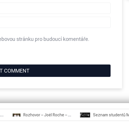
webovou stránku pro budoucí komentáře.
Rozhovor – Miroslav Šmíd – 22.3.2025
Rozhovor – Joël Roche – 12.4.2025 – Praha, Karlín