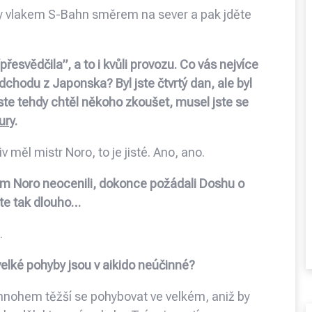
vky vlakem S-Bahn směrem na sever a pak jděte
řesvědčila”, a to i kvůli provozu. Co vás nejvíce
dchodu z Japonska? Byl jste čtvrtý dan, ale byl
jste tehdy chtěl někoho zkoušet, musel jste se
ury
.
liv měl mistr Noro, to je jisté. Ano, ano.
nem Noro neocenili, dokonce požádali Doshu o
te tak dlouho…
.
 velké pohyby jsou v aikido neúčinné?
e mnohem těžší se pohybovat ve velkém, aniž by