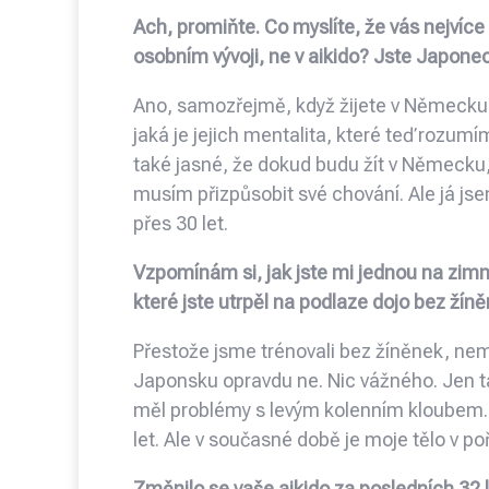
Ach, promiňte. Co myslíte, že vás nejvíce
osobním vývoji, ne v aikido? Jste Japonec a
Ano, samozřejmě, když žijete v Německu t
jaká je jejich mentalita, které teď rozum
také jasné, že dokud budu žít v Německu
musím přizpůsobit své chování. Ale já j
přes 30 let.
Vzpomínám si, jak jste mi jednou na zimn
které jste utrpěl na podlaze dojo bez žín
Přestože jsme trénovali bez žíněnek, nem
Japonsku opravdu ne. Nic vážného. Jen t
měl problémy s levým kolenním kloubem. 
let. Ale v současné době je moje tělo v
Změnilo se vaše aikido za posledních 32 