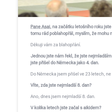
Pane Asai
, na začátku letošního roku js
tomu rád poblahopřál, myslím, že mohu m
Děkuji vám za blahopřání.
Jednou jste nám řekl, že jste nejmladším 
jste přišel do Německa jako 4. dan.
Do Německa jsem přišel ve 23 letech, ne ve
Víte, zda jste nejmladší 8. dan?
Ano, dnes jsem nejmladší 8. dan.
V kolika letech jste začal s aikidem?