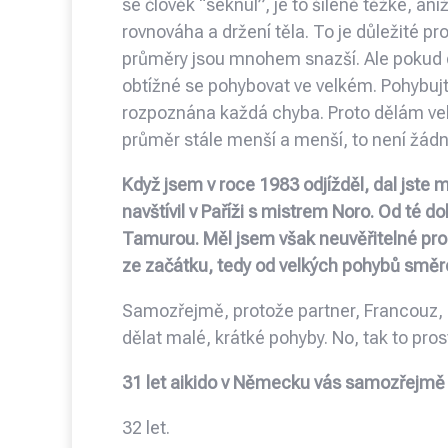
se člověk “seknul”, je to šíleně těžké, ani
rovnováha a držení těla. To je důležité p
průměry jsou mnohem snazší. Ale pokud dě
obtížné se pohybovat ve velkém. Pohybujt
rozpoznána každá chyba. Proto dělám velk
průměr stále menší a menší, to není žád
Když jsem v roce 1983 odjížděl, dal jste 
navštívil v Paříži s mistrem Noro. Od té
Tamurou. Měl jsem však neuvěřitelné pro
ze začátku, tedy od velkých pohybů sm
Samozřejmě, protože partner, Francouz, s
dělat malé, krátké pohyby. No, tak to prost
31 let aikido v Německu vás samozřejmě 
32 let.