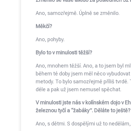
Ano, samozřejmě. Úplně se změnilo.
Měkčí?
Ano, pohyby.
Bylo to v minulosti těžší?
Ano, mnohem těžší. Ano, a to jsem byl mla
během té doby jsem měl něco vybudovat p
metody. To bylo samozřejmě příliš tvrdé. Tř
déle a pak už jsem nemusel spěchat.
V minulosti jste nás v kolínském dojo v E
železnou tyčí a “žabáky”. Děláte to ještě?
Ano, s dětmi. S dospělými už to nedělám,