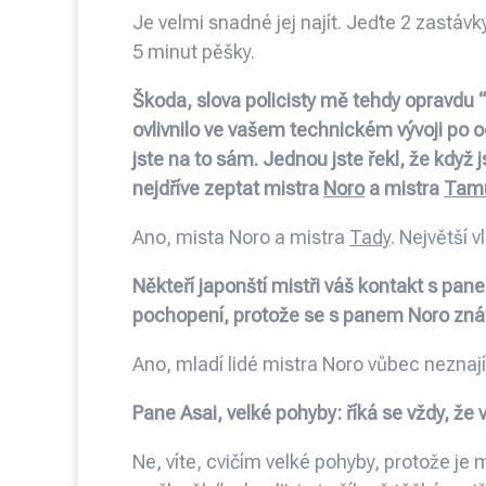
Je velmi snadné jej najít. Jeďte 2 zastá
5 minut pěšky.
Škoda, slova policisty mě tehdy opravdu “p
ovlivnilo ve vašem technickém vývoji po o
jste na to sám. Jednou jste řekl, že když 
nejdříve zeptat mistra
Noro
a mistra
Tam
Ano, mista Noro a mistra
Tady
. Největší v
Někteří japonští mistři váš kontakt s pa
pochopení, protože se s panem Noro zná
Ano, mladí lidé mistra Noro vůbec neznají
Pane Asai, velké pohyby: říká se vždy, že
Ne, víte, cvičím velké pohyby, protože j