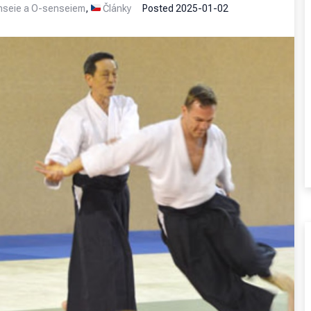
enseie a O-senseiem
,
Články
Posted
2025-01-02