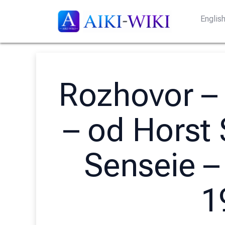
Englis
Rozhovor – 
– od Horst
Senseie –
1