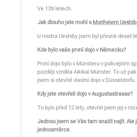
Ve 13ti letech.
Jak dlouho jste mohl s
Moriheiem Ueshib
U mistra Ueshiby jsem byl přesně deset le
Kde bylo vaše první dojo v Německu?
První dojo bylo v Münsteru v policejním sp
později vznikla Aikikaï Münster. To už p
jsem si otevřel vlastní dojo v Düsseldorfu.
Kdy jste otevřeli dojo v Augustastrasse?
To bylo před 12 lety, otevřel jsem jej v ro
Jednou jsem se Vás tam snažil najít. Ale j
jednosměrce.