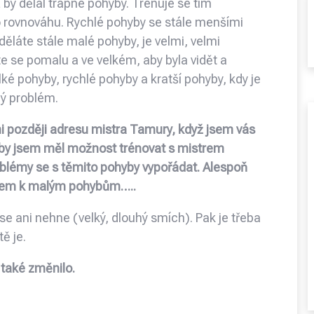
ž by dělal trapné pohyby. Trénuje se tím
ro rovnováhu. Rychlé pohyby se stále menšími
láte stále malé pohyby, je velmi, velmi
e se pomalu a ve velkém, aby byla vidět a
é pohyby, rychlé pohyby a kratší pohyby, kdy je
ný problém.
mi později adresu mistra Tamury, když jsem vás
 doby jsem měl možnost trénovat s mistrem
blémy se s těmito pohyby vypořádat. Alespoň
ěrem k malým pohybům…..
e ani nehne (velký, dlouhý smích). Pak je třeba
ě je.
také změnilo.