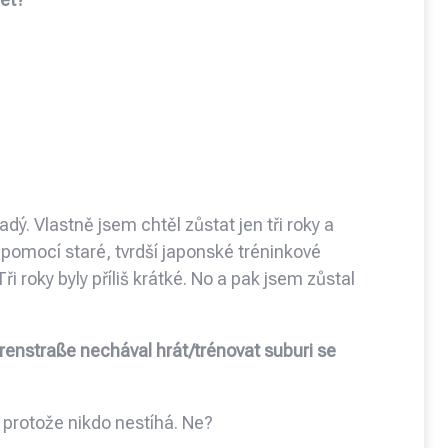
dý. Vlastně jsem chtěl zůstat jen tři roky a
omocí staré, tvrdší japonské tréninkové
i roky byly příliš krátké. No a pak jsem zůstal
hrenstraße nechával hrát/trénovat suburi se
 protože nikdo nestíhá. Ne?