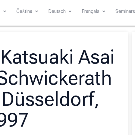
h
Čeština
Deutsch
Français
Seminar
Katsuaki Asai
 Schwickerath
 Düsseldorf,
997