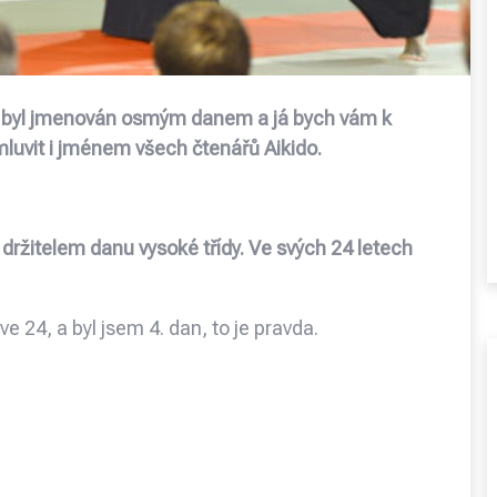
te byl jmenován osmým danem a já bych vám k
luvit i jménem všech čtenářů Aikido.
držitelem danu vysoké třídy. Ve svých 24 letech
 24, a byl jsem 4. dan, to je pravda.