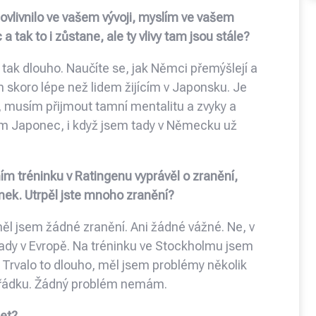
 ovlivnilo ve vašem vývoji, myslím ve vašem
 tak to i zůstane, ale ty vlivy tam jsou stále?
ak dlouho. Naučíte se, jak Němci přemýšlejí a
ím skoro lépe než lidem žijícím v Japonsku. Je
, musím přijmout tamní mentalitu a zvyky a
sem Japonec, i když jsem tady v Německu už
ím tréninku v Ratingenu vyprávěl o zranění,
ěnek. Utrpěl jste mnoho zranění?
ěl jsem žádné zranění. Ani žádné vážné. Ne, v
ady v Evropě. Na tréninku ve Stockholmu jsem
Trvalo to dlouho, měl jsem problémy několik
 pořádku. Žádný problém nemám.
let?