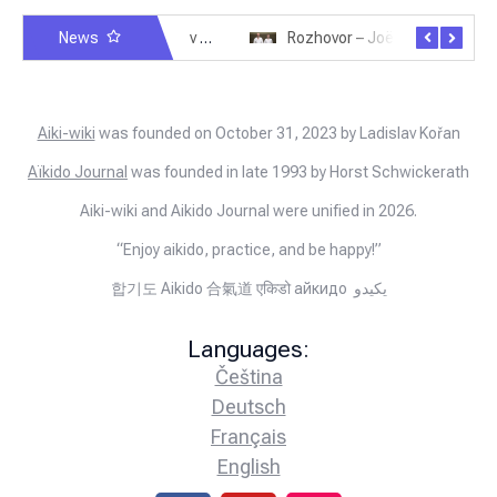
News
Rozhovor – Miroslav Šmíd – 22.3.2025
Rozhovor – Joël Roche – 12.4.2025 – Praha, Karlín
Aiki-wiki
was founded on October 31, 2023 by Ladislav Kořan
Aïkido Journal
was founded in late 1993 by Horst Schwickerath
Aiki-wiki and Aikido Journal were unified in 2026.
“Enjoy aikido, practice, and be happy!”
합기도 Aikido 合氣道 एकिडो айкидо يكيدو
Languages:
Čeština
Deutsch
Français
English