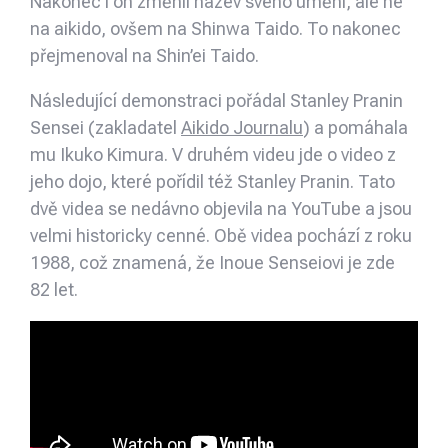
Nakonec i on změnil název svého umění, ale ne
na aikido, ovšem na Shinwa Taido. To nakonec
přejmenoval na Shin’ei Taido.
Následující demonstraci pořádal Stanley Pranin
Sensei (zakladatel
Aikido Journalu
) a pomáhala
mu Ikuko Kimura. V druhém videu jde o video z
jeho dojo, které pořídil též Stanley Pranin. Tato
dvě videa se nedávno objevila na YouTube a jsou
velmi historicky cenné. Obě videa pochází z roku
1988, což znamená, že Inoue Senseiovi je zde
82 let.