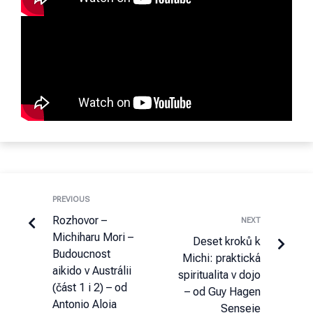
PREVIOUS
Rozhovor –
NEXT
Michiharu Mori –
Deset kroků k
Budoucnost
Michi: praktická
aikido v Austrálii
spiritualita v dojo
(část 1 i 2) – od
– od Guy Hagen
Antonio Aloia
Senseie