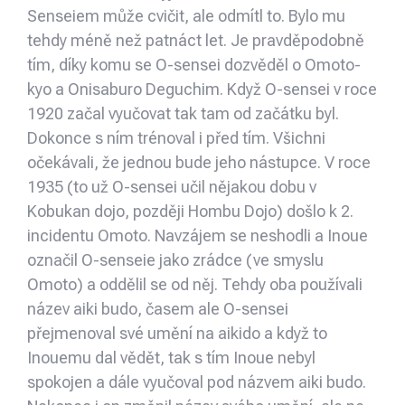
Senseiem může cvičit, ale odmítl to. Bylo mu
tehdy méně než patnáct let. Je pravděpodobně
tím, díky komu se O-sensei dozvěděl o Omoto-
kyo a Onisaburo Deguchim. Když O-sensei v roce
1920 začal vyučovat tak tam od začátku byl.
Dokonce s ním trénoval i před tím. Všichni
očekávali, že jednou bude jeho nástupce. V roce
1935 (to už O-sensei učil nějakou dobu v
Kobukan dojo, později Hombu Dojo) došlo k 2.
incidentu Omoto. Navzájem se neshodli a Inoue
označil O-senseie jako zrádce (ve smyslu
Omoto) a oddělil se od něj. Tehdy oba používali
název aiki budo, časem ale O-sensei
přejmenoval své umění na aikido a když to
Inouemu dal vědět, tak s tím Inoue nebyl
spokojen a dále vyučoval pod názvem aiki budo.