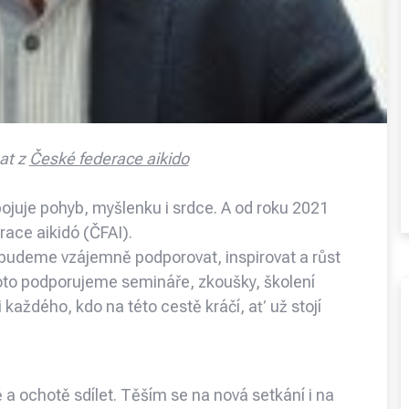
at z
České federace aikido
spojuje pohyb, myšlenku i srdce. A od roku 2021
ace aikidó (ČFAI).
e budeme vzájemně podporovat, inspirovat a růst
Proto podporujeme semináře, zkoušky, školení
 každého, kdo na této cestě kráčí, ať už stojí
tě a ochotě sdílet. Těším se na nová setkání i na