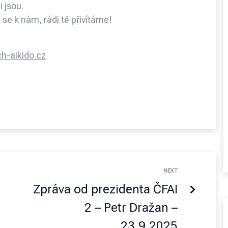
 jsou.
ej se k nám, rádi tě přivítáme!
-aikido.cz
NEXT
Zpráva od prezidenta ČFAI
2 – Petr Dražan –
23.9.2025