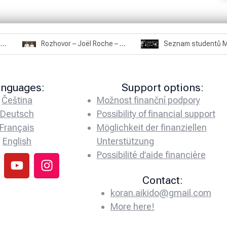
Rozhovor – Miroslav Šmíd – 22.3.2025
Rozhovor – Joël Roche – 12.4.2025 – Praha, Karlín
anguages:
Support options:
Čeština
Možnost finanční podpory
Deutsch
Possibility of financial support
Français
Möglichkeit der finanziellen
English
Unterstützung
Possibilité d’aide financière
Contact:
koran.aikido@gmail.com
More here!