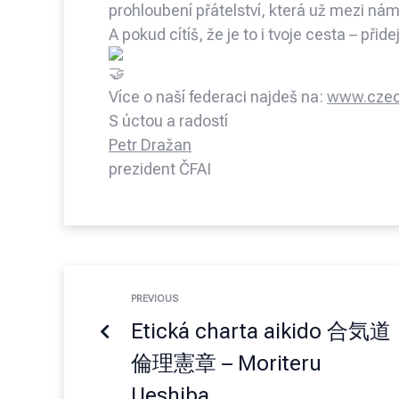
prohloubení přátelství, která už mezi námi
A pokud cítíš, že je to i tvoje cesta – přid
Více o naší federaci najdeš na:
www.czech
S úctou a radostí
Petr Dražan
prezident ČFAI
PREVIOUS
Etická charta aikido 合気道
倫理憲章 – Moriteru
Ueshiba