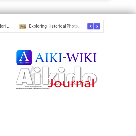
Seznam studentů Moriheie Ueshiby
Exploring Historical Photos – Postcard from the Kwantung Army