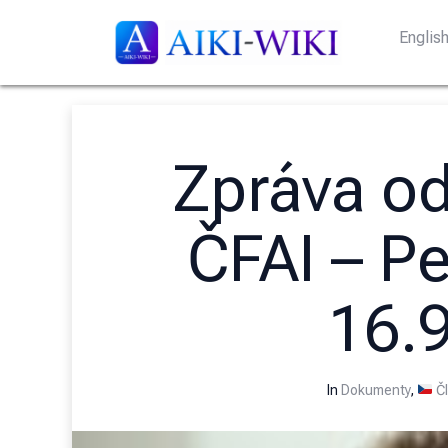
Englis
Zpráva od
ČFAI – Pe
16.
In
Dokumenty
,
Čl