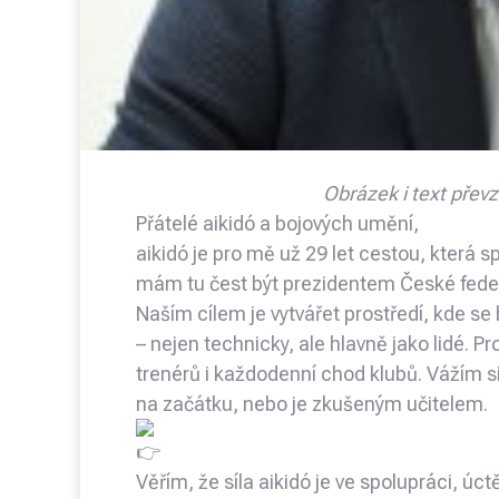
Obrázek i text převz
Přátelé aikidó a bojových umění,
aikidó je pro mě už 29 let cestou, která 
mám tu čest být prezidentem České feder
Naším cílem je vytvářet prostředí, kde s
– nejen technicky, ale hlavně jako lidé. 
trenérů i každodenní chod klubů. Vážím si
na začátku, nebo je zkušeným učitelem.
Věřím, že síla aikidó je ve spolupráci, úc