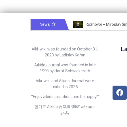
News
Rozhovor – Michele Quaranta – 2.7.2025
L
Aiki-wiki
was founded on October 31,
2023 by Ladislav Kořan
Aïkido Journal
was founded in late
1993 by Horst Schwickerath
Aiki-wiki and Aikido Journal were
unified in 2026.
“Enjoy aikido, practice, and be happy!”
합기도 Aikido 合氣道 एकिडो айкидо
يكيدو