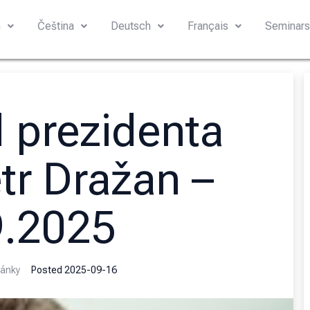
h
Čeština
Deutsch
Français
Seminar
 prezidenta
tr Dražan –
9.2025
ánky
Posted
2025-09-16