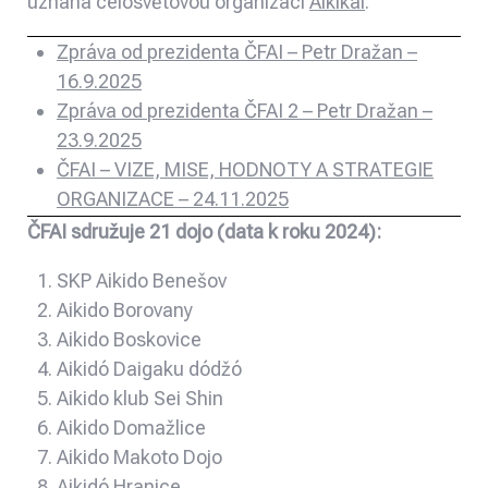
uznaná celosvětovou organizací
Aikikai
.
Zpráva od prezidenta ČFAI – Petr Dražan –
16.9.2025
Zpráva od prezidenta ČFAI 2 – Petr Dražan –
23.9.2025
ČFAI – VIZE, MISE, HODNOTY A STRATEGIE
ORGANIZACE – 24.11.2025
ČFAI sdružuje 21 dojo (data k roku 2024):
SKP Aikido Benešov
Aikido Borovany
Aikido Boskovice
Aikidó Daigaku dódžó
Aikido klub Sei Shin
Aikido Domažlice
Aikido Makoto Dojo
Aikidó Hranice