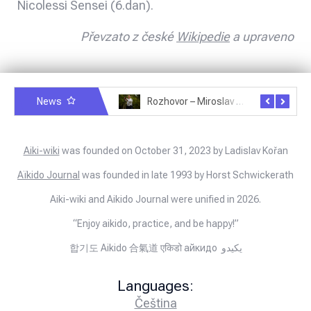
Nicolessi Sensei (6.dan).
Převzato z české
Wikipedie
a upraveno
News
Rozhovor – Michele Quaranta – 2.7.2025
Rozhovor – Miroslav Šmíd – 22.3.2025
Aiki-wiki
was founded on October 31, 2023 by Ladislav Kořan
Aïkido Journal
was founded in late 1993 by Horst Schwickerath
Aiki-wiki and Aikido Journal were unified in 2026.
“Enjoy aikido, practice, and be happy!”
합기도 Aikido 合氣道 एकिडो айкидо يكيدو
Languages:
Čeština