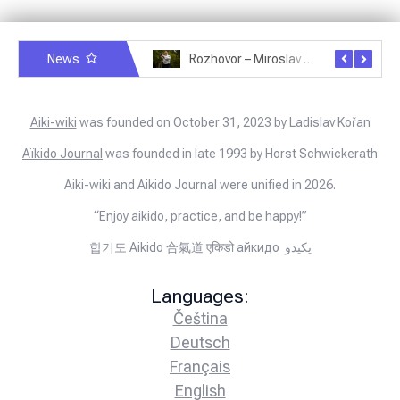
News
Rozhovor – Michele Quaranta – 2.7.2025
Rozhovor – Miroslav Šmíd – 22.3.2025
Aiki-wiki
was founded on October 31, 2023 by Ladislav Kořan
Aïkido Journal
was founded in late 1993 by Horst Schwickerath
Aiki-wiki and Aikido Journal were unified in 2026.
“Enjoy aikido, practice, and be happy!”
합기도 Aikido 合氣道 एकिडो айкидо يكيدو
Languages:
Čeština
Deutsch
Français
English