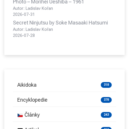
Photo – Morihei Ueshiba – 1961
Autor: Ladislav Kořan
2026-07-31
Secret Ninjutsu by Soke Masaaki Hatsumi
Autor: Ladislav Kořan
2026-07-28
Aikidoka
318
Encyklopedie
378
Články
243