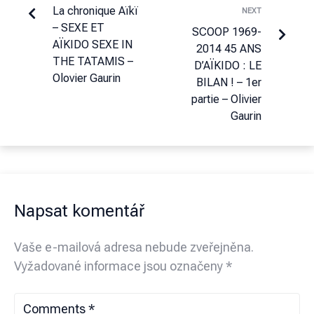
La chronique Aïkï
NEXT
– SEXE ET
SCOOP 1969-
AÏKIDO SEXE IN
2014 45 ANS
THE TATAMIS –
D’AÏKIDO : LE
Olovier Gaurin
BILAN ! – 1er
partie – Olivier
Gaurin
Napsat komentář
Vaše e-mailová adresa nebude zveřejněna.
Vyžadované informace jsou označeny
*