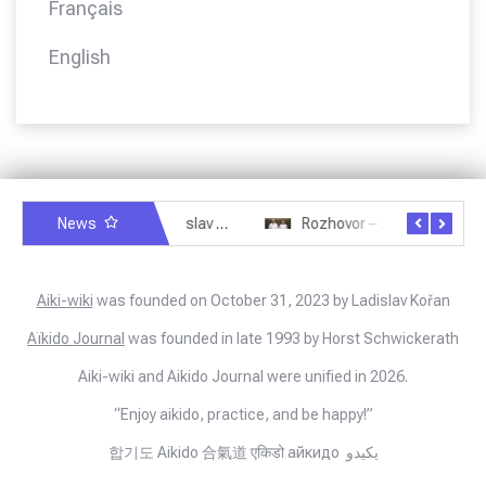
Français
English
News
Rozhovor – Miroslav Šmíd – 22.3.2025
Rozhovor – Joël Roche – 12.4.2025 – Praha, Karlín
Aiki-wiki
was founded on October 31, 2023 by Ladislav Kořan
Aïkido Journal
was founded in late 1993 by Horst Schwickerath
Aiki-wiki and Aikido Journal were unified in 2026.
“Enjoy aikido, practice, and be happy!”
합기도 Aikido 合氣道 एकिडो айкидо يكيدو