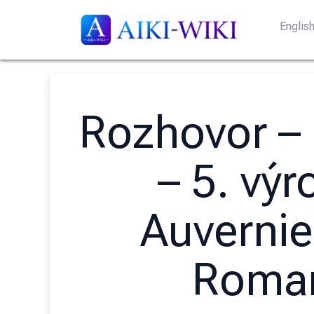
Englis
Rozhovor – 
– 5. výr
Auvernie
Roma