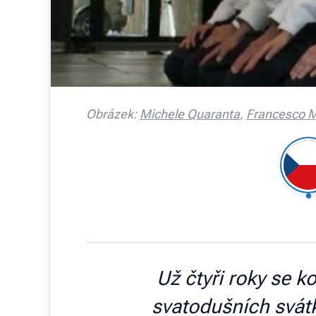
Obrázek:
Michele Quaranta
,
Francesco M
Už čtyři roky se k
svatodušních svátk