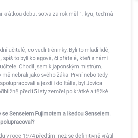
mi krátkou dobu, sotva za rok měl 1. kyu, teď má
í učitelé, co vedli tréninky. Byli to mladí lidé,
, spíš to byli kolegové, či přátelé, kteří s námi
učitele. Chodil jsem k japonským mistrům,
kdy mě nebrali jako svého žáka. První nebo tedy
olupracovali a jezdili do Itálie, byl Jovica
řibližně před15 lety zemřel po krátké a těžké
é se
Senseiem Fujimotem
a
Ikedou Senseiem
.
i spolupracoval?
u v roce 1974 předtím, než se definitivně vrátil