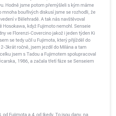
kyu. Hodně jsme potom přemýšleli s kým máme
o mnoha bouřlivých diskusí jsme se rozhodli, že
 vedení v Bělehradě. A tak nás navštěvoval
aké Hosokawa, když Fujimoto nemohl. Senseie
ny ve Florenzi-Covercino jakož i jeden týden Ki
m se tedy učil u Fujimota, který přijížděl do
ak 2-3krát ročně, jsem jezdil do Milána a tam
.Vcelku jsem s Tadou a Fujimotem spolupracoval
výcarska, 1986, a začala třetí fáze se Senseiem
. od Fujimota a 4. od Ikedy. To jsou dany, na