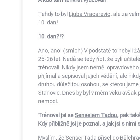
Tehdy to byl
Ljuba Vracarevic
, ale za vel
10. dan!
10. dan?!?
Ano, ano! (smích) V podstatě to nebyli žádn
25-26 let. Nedá se tedy říct, že byli učitelé
trénovali. Nikdy jsem neměl opravdového 
přijímal a sepisoval jejich vědění, ale ni
druhou důležitou osobou, se kterou jsme sp
Stanovic. Dnes by byl v mém věku avšak p
nemoci.
Trénoval jsi se
Senseiem Tadou
, pak tak
Kdy přibližně jsi je poznal, a jak jsi s nim
Myslím, že Sensei Tada přišel do Bělehrad