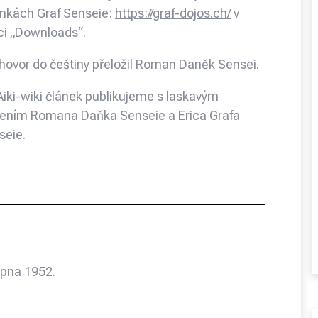
ánkách Graf Senseie:
https://graf-dojos.ch/
v
ci „Downloads“.
hovor do češtiny přeložil Roman Daněk Sensei.
Aiki-wiki článek publikujeme s laskavým
lením Romana Daňka Senseie a Erica Grafa
seie.
srpna 1952.