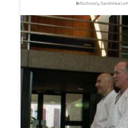
In
Rozhovory
,
Sanshinkai Let