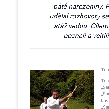
páté narozeniny. Př
udělal rozhovory se 
stáž vedou. Cílem
poznali a vcítil
Toto
Tent
„San
„Sa
Eri
„Sa