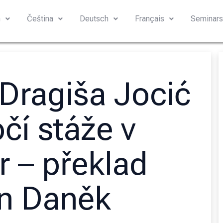
h
Čeština
Deutsch
Français
Seminar
Dragiša Jocić
očí stáže v
r – překlad
n Daněk