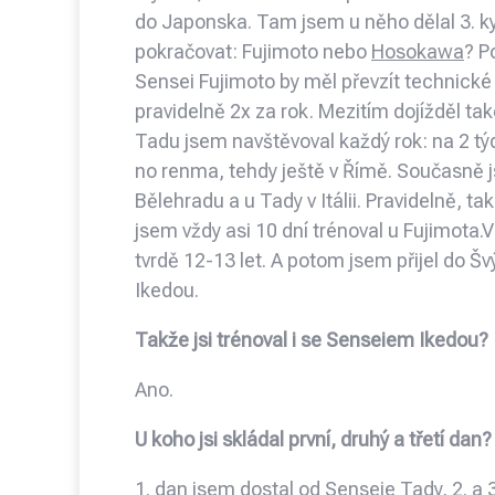
do Japonska. Tam jsem u něho dělal 3. 
pokračovat: Fujimoto nebo
Hosokawa
? P
Sensei Fujimoto by měl převzít technické
pravidelně 2x za rok. Mezitím dojížděl t
Tadu jsem navštěvoval každý rok: na 2 týd
no renma, tehdy ještě v Římě. Současně jse
Bělehradu a u Tady v Itálii. Pravidelně, t
jsem vždy asi 10 dní trénoval u Fujimota
tvrdě 12-13 let. A potom jsem přijel do Š
Ikedou.
Takže jsi trénoval i se Senseiem Ikedou?
Ano.
U koho jsi skládal první, druhý a třetí dan?
1. dan jsem dostal od Senseie Tady, 2. a 3