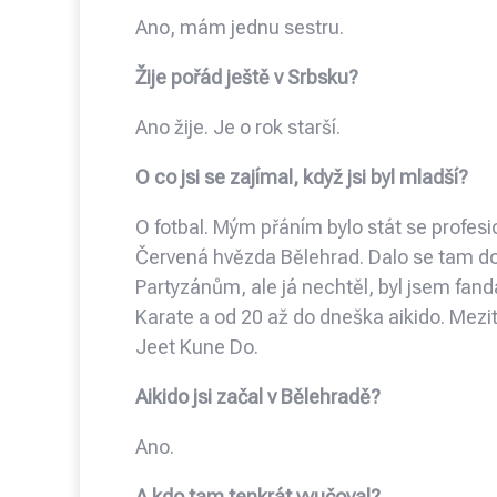
Ano, mám jednu sestru.
Žije pořád ještě v Srbsku?
Ano žije. Je o rok starší.
O co jsi se zajímal, když jsi byl mladší?
O fotbal. Mým přáním bylo stát se profesio
Červená hvězda Bělehrad. Dalo se tam do
Partyzánům, ale já nechtěl, byl jsem fand
Karate a od 20 až do dneška aikido. Mezit
Jeet Kune Do.
Aikido jsi začal v Bělehradě?
Ano.
A kdo tam tenkrát vyučoval?