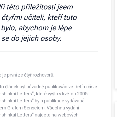
i této příležitosti jsem
čtyřmi učiteli, kteří tuto
 bylo, abychom je lépe
i se do jejich osoby.
 je první ze čtyř rozhovorů.
o článek byl původně publikován ve třetím čísle
shinkai Letters“, které vyšlo v květnu 2005.
nshinkai Letters“ byla publikace vydávaná
cem Grafem Senseiem. Všechna vydání
nshinkai Letters“ najdete na webových