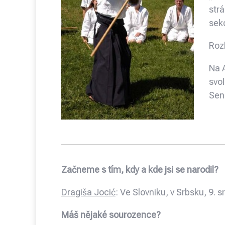
str
sek
Roz
Na 
svo
Sen
Začneme s tím, kdy a kde jsi se narodil?
Dragiša Jocić
: Ve Slovniku, v Srbsku, 9. 
Máš nějaké sourozence?