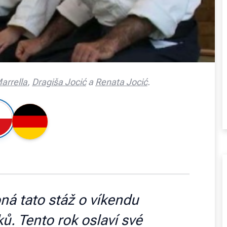
arrella
,
Dragiša Jocić
a
Renata Jocić
.
oná tato stáž o víkendu
ů. Tento rok oslaví své