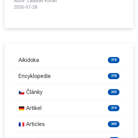
Autor: Ladislav Kořan
2026-07-28
Aikidoka
318
Encyklopedie
378
Články
243
Artikel
319
Articles
349