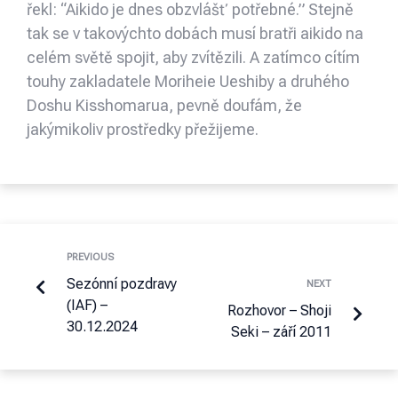
řekl: “Aikido je dnes obzvlášť potřebné.” Stejně
tak se v takovýchto dobách musí bratři aikido na
celém světě spojit, aby zvítězili. A zatímco cítím
touhy zakladatele Moriheie Ueshiby a druhého
Doshu Kisshomarua, pevně doufám, že
jakýmikoliv prostředky přežijeme.
PREVIOUS
Sezónní pozdravy
NEXT
(IAF) –
Rozhovor – Shoji
30.12.2024
Seki – září 2011