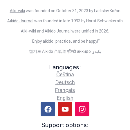
Aiki-wiki
was founded on October 31, 2023 by Ladislav Kořan
Aïkido Journal
was founded in late 1993 by Horst Schwickerath
Aiki-wiki and Aikido Journal were unified in 2026.
“Enjoy aikido, practice, and be happy!”
합기도 Aikido 合氣道 एकिडो айкидо يكيدو
Languages:
Čeština
Deutsch
Français
English
Support options: