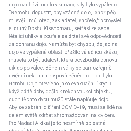
dojo nachází, ocitlo v situaci, kdy bylo vypáleno.
“Nemohu dopustit, aby vzácné dojo, jehož péči
mi svěřil můj otec, zakladatel, shořelo,” pomyslel
si druhý Doshu Kisshomaru, setřásl ze sebe
létající uhlíky a zoufale se držel své odpovědnosti
za ochranu dojo. Nemůže být chybou, že jediné
dojo ve vypálené oblasti přežilo válečnou zkázu,
musela to být událost, která povzbudila obnovu
aikido po válce. Během války se samozřejmě
cvičení nekonala a v poválečném období bylo
Hombu Dojo otevřeno jako evakuační úkryt. I
když od té doby došlo k rekonstrukci objektu,
duch těchto dvou mužů stále naplňuje dojo.
Aby se zabránilo šíření COVID-19, musí se lidé na
celém světě zdržet shromažďování na cvičení.
Pro Nadaci Aikikai je to nesmírně bolestné
období, které jsme neměli jinou možnost než