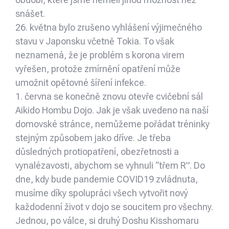
snášet.
26. května bylo zrušeno vyhlášení výjimečného
stavu v Japonsku včetně Tokia. To však
neznamená, že je problém s korona virem
vyřešen, protože zmírnění opatření může
umožnit opětovné šíření infekce.
1. června se konečně znovu otevře cvičební sál
Aikido Hombu Dojo. Jak je však uvedeno na naší
domovské stránce, nemůžeme pořádat tréninky
stejným způsobem jako dříve. Je třeba
důsledných protiopatření, obezřetnosti a
vynalézavosti, abychom se vyhnuli “třem R”. Do
dne, kdy bude pandemie COVID19 zvládnuta,
musíme díky spolupráci všech vytvořit nový
každodenní život v dojo se soucitem pro všechny.
Jednou, po válce, si druhý Doshu Kisshomaru