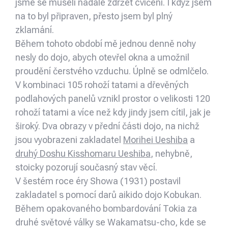
jsme se museli nadále zdržet cvičení. I když jsem
na to byl připraven, přesto jsem byl plný
zklamání.
Během tohoto období mě jednou denně nohy
nesly do dojo, abych otevřel okna a umožnil
proudění čerstvého vzduchu. Úplně se odmlčelo.
V kombinaci 105 rohoží tatami a dřevěných
podlahových panelů vznikl prostor o velikosti 120
rohoží tatami a více než kdy jindy jsem cítil, jak je
široký. Dva obrazy v přední části dojo, na nichž
jsou vyobrazeni zakladatel
Morihei Ueshiba
a
druhý Doshu Kisshomaru Ueshiba
, nehybně,
stoicky pozorují současný stav věcí.
V šestém roce éry Showa (1931) postavil
zakladatel s pomocí darů aikido dojo Kobukan.
Během opakovaného bombardování Tokia za
druhé světové války se Wakamatsu-cho, kde se