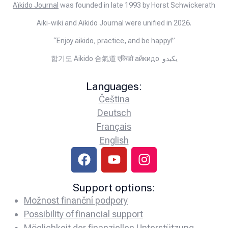
Aïkido Journal
was founded in late 1993 by Horst Schwickerath
Aiki-wiki and Aikido Journal were unified in 2026.
“Enjoy aikido, practice, and be happy!”
합기도 Aikido 合氣道 एकिडो айкидо يكيدو
Languages:
Čeština
Deutsch
Français
English
Support options:
Možnost finanční podpory
Possibility of financial support
Möglichkeit der finanziellen Unterstützung