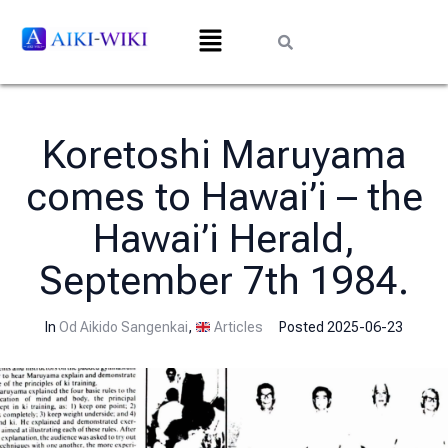
Koretoshi Maruyama
comes to Hawai’i – the
Hawai’i Herald,
September 7th 1984.
In
Od Aikido Sangenkai
,
Articles
Posted
2025-06-23