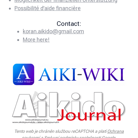
Possibilité d’aide financière
Contact:
koran.aikido@gmail.com
More here!
Tento web je chráněn službou reCAPTCHA a platí
Ochrana
soukromí
a
Smluvní podmínky
společnosti Google.