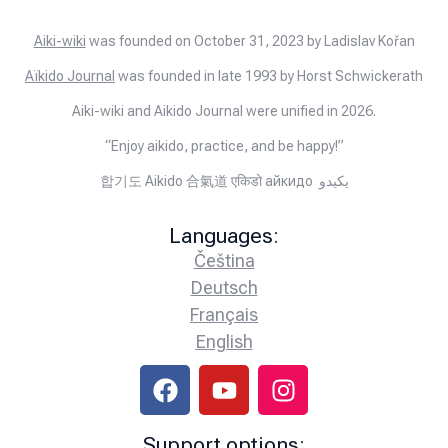
Aiki-wiki
was founded on October 31, 2023 by Ladislav Kořan
Aïkido Journal
was founded in late 1993 by Horst Schwickerath
Aiki-wiki and Aikido Journal were unified in 2026.
“Enjoy aikido, practice, and be happy!”
합기도 Aikido 合氣道 एकिडो айкидо يكيدو
Languages:
Čeština
Deutsch
Français
English
Support options: