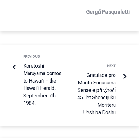
Gergő Pasqualetti
PREVIOUS
Koretoshi
NEXT
Maruyama comes
Gratulace pro
to Hawai’i – the
Morito Suganuma
Hawai’i Herald,
Senseie při výročí
September 7th
45. let Shoheijuku
1984.
– Moriteru
Ueshiba Doshu