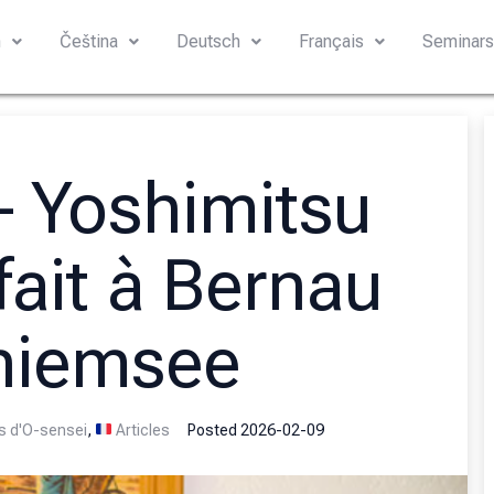
h
Čeština
Deutsch
Français
Seminar
– Yoshimitsu
ait à Bernau
hiemsee
es d'O-sensei
,
Articles
Posted
2026-02-09