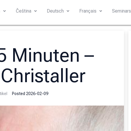
h
Čeština
Deutsch
Français
Seminar
 5 Minuten –
hristaller
tikel
Posted
2026-02-09