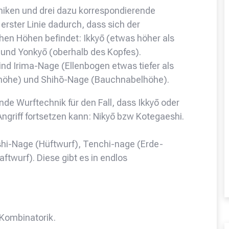
hniken und drei dazu korrespondierende
erster Linie dadurch, dass sich der
chen Höhen befindet: Ikkyō (etwas höher als
 und Yonkyō (oberhalb des Kopfes).
nd Irima-Nage (Ellenbogen etwas tiefer als
sthöhe) und Shihō-Nage (Bauchnabelhöhe).
nde Wurftechnik für den Fall, dass Ikkyō oder
ngriff fortsetzen kann: Nikyō bzw Kotegaeshi.
oshi-Nage (Hüftwurf), Tenchi-nage (Erde-
wurf). Diese gibt es in endlos
 Kombinatorik.