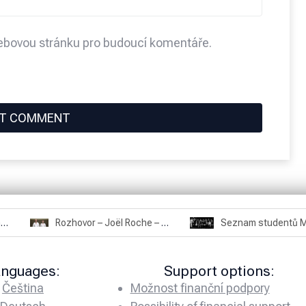
webovou stránku pro budoucí komentáře.
Rozhovor – Joël Roche – 12.4.2025 – Praha, Karlín
Seznam studentů Moriheie Ueshiby
anguages:
Support options:
Čeština
Možnost finanční podpory