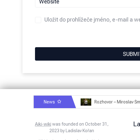
Uložit do prohlížeče jméno, e-mail a 
News
Rozhovor – Michele Quaranta – 2.7.2025
Rozhovor – Miroslav Šmíd – 22.3.2025
L
Aiki-wiki
was founded on October 31,
2023 by Ladislav Kořan