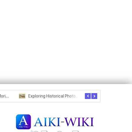
Exploring Historical Photos – Postcard from the Kwantung Army